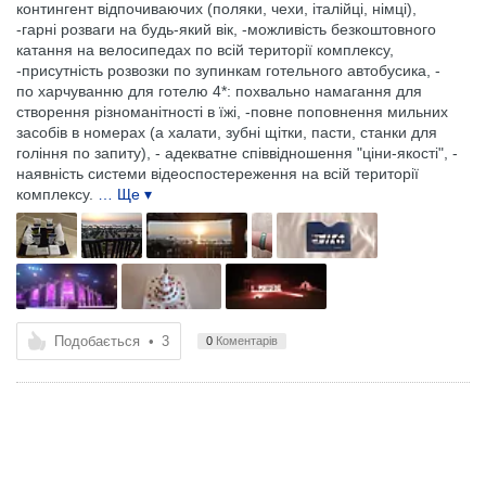
контингент відпочиваючих (поляки, чехи, італійці, німці),
-гарні розваги на будь-який вік, -можливість безкоштовного
катання на велосипедах по всій території комплексу,
-присутність розвозки по зупинкам готельного автобусика, -
по харчуванню для готелю 4*: похвально намагання для
створення різноманітності в їжі, -повне поповнення мильних
засобів в номерах (а халати, зубні щітки, пасти, станки для
гоління по запиту), - адекватне співвідношення "ціни-якості", -
наявність системи відеоспостереження на всій території
комплексу.
… Ще ▾
Подобається
•
3
0
Коментарів