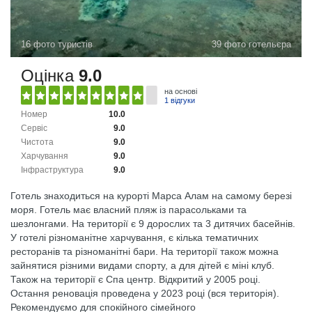
16 фото туристів
39 фото готельєра
Оцінка
9.0
на основі
1 відгуки
Номер
10.0
Сервіс
9.0
Чистота
9.0
Харчування
9.0
Інфраструктура
9.0
Готель знаходиться на курорті Марса Алам на самому березі
моря. Готель має власний пляж із парасольками та
шезлонгами. На території є 9 дорослих та 3 дитячих басейнів.
У готелі різноманітне харчування, є кілька тематичних
ресторанів та різноманітні бари. На території також можна
зайнятися різними видами спорту, а для дітей є міні клуб.
Також на території є Спа центр. Відкритий у 2005 році.
Остання реновація проведена у 2023 році (вся територія).
Рекомендуємо для спокійного сімейного