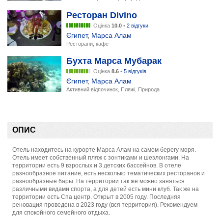
Ресторан Divino
Оцінка
10.0
•
2 відгуки
Єгипет
,
Марса Алам
Ресторани, кафе
Бухта Марса Мубарак
Оцінка
8.6
•
5 відгуків
Єгипет
,
Марса Алам
Активний відпочинок, Пляжі, Природа
ОПИС
Отель находитесь на курорте Марса Алам на самом берегу моря.
Отель имеет собственный пляж с зонтиками и шезлонгами. На
территории есть 9 взрослых и 3 детских бассейнов. В отеле
разнообразное питание, есть несколько тематических ресторанов и
разнообразные бары. На территории так же можно заняться
различными видами спорта, а для детей есть мини клуб. Так же на
территории есть Спа центр. Открыт в 2005 году. Последняя
реновация проведена в 2023 году (вся территория). Рекомендуем
для спокойного семейного отдыха.