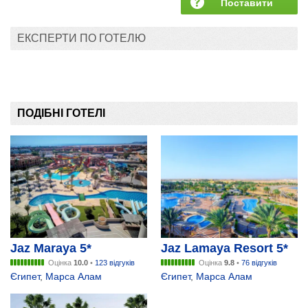
Поставити
запитання
ЕКСПЕРТИ ПО ГОТЕЛЮ
ПОДІБНІ ГОТЕЛІ
Jaz Maraya 5*
Jaz Lamaya Resort 5*
Оцінка
10.0
•
123 відгуків
Оцінка
9.8
•
76 відгуків
Єгипет
,
Марса Алам
Єгипет
,
Марса Алам