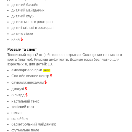
дитячий басейн
дитячий майданчик
дитячий клуб
дитяче меню в ресторані
дитячі стільці в ресторані
дитяче ліжко
$
няня
Розваги та спорт
Теннисный корт (2 шт.): бетонное покрытие. Освещение теннисного
корта (платно). Римский амфитеатр. Водные горки бесплатно, для
взрослых: 8, для детей: 13.
аквапарк або гірки
FREE
$
Спа або велнес-центр
$
сауна/лазня/хамам
$
джакузі
$
більярд
настільний теніс
тенісний корт
гольф
волейбол
баскетбольний майданчик
футбольне поле