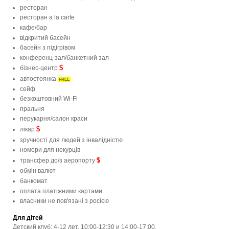
ресторан
ресторан a la carte
кафе/бар
відкритий басейн
басейн з підігрівом
конференц-зал/банкетний зал
$
бізнес-центр
автостоянка
FREE
сейф
безкоштовний Wi-Fi
пральня
перукарня/салон краси
$
лікар
зручності для людей з інвалідністю
номери для некурців
$
трансфер до/з аеропорту
обмін валют
банкомат
оплата платіжними картами
власники не пов'язані з росією
Для дітей
Детский клуб: 4-12 лет, 10:00-12:30 и 14:00-17:00.