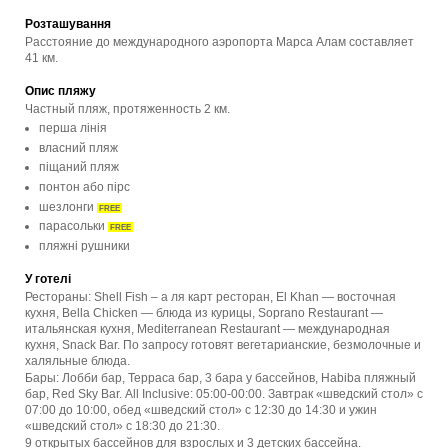
Розташування
Расстояние до международного аэропорта Марса Алам составляет
41 км.
Опис пляжу
Частный пляж, протяженность 2 км.
перша лінія
власний пляж
піщаний пляж
понтон або пірс
шезлонги
FREE
парасольки
FREE
пляжні рушники
У готелі
Рестораны: Shell Fish – а ля карт ресторан, El Khan — восточная
кухня, Bella Chicken — блюда из курицы, Soprano Restaurant —
итальянская кухня, Mediterranean Restaurant — международная
кухня, Snack Bar. По запросу готовят вегетарианские, безмолочные и
халяльные блюда.
Бары: Лобби бар, Терраса бар, 3 бара у бассейнов, Habiba пляжный
бар, Red Sky Bar. All Inclusive: 05:00-00:00. Завтрак «шведский стол» с
07:00 до 10:00, обед «шведский стол» с 12:30 до 14:30 и ужин
«шведский стол» с 18:30 до 21:30.
9 открытых бассейнов для взрослых и 3 детских бассейна.