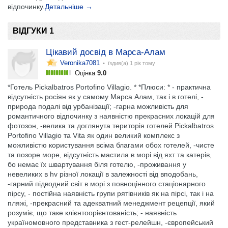
відпочинку.
Детальніше →
ВІДГУКИ 1
Цікавий досвід в Марса-Алам
Veronika7081
• їздив(а)
1 рік тому
Оцінка
9.0
*Готель Pickalbatros Portofino Villagio. * *Плюси: * - практична
відсутність росіян як у самому Марса Алам, так і в готелі, -
природа подалі від урбанізації; -гарна можливість для
романтичного відпочинку з наявністю прекрасних локацій для
фотозон, -велика та доглянута територія готелей Pickalbatros
Portofino Villagio та Vita як один великий комплекс з
можливістю користування всіма благами обох готелей, -чисте
та позоре море, відсутність мастила в морі від яхт та катерів,
бо немає їх швартування біля готелю, -проживання у
невеликих в hv різної локації в залежності від вподобань,
-гарний підводний світ в морі з повноцінного стаціонарного
пірсу, - постійна наявність групи рятівників як на пірсі, так і на
пляжі, -прекрасний та адекватний менеджмент рецепції, який
розуміє, що таке клієнтоорієнтованість; - наявність
україномовного представника з гест-релейшн, -європейський