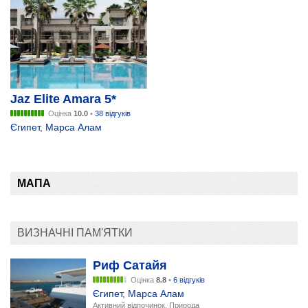
Jaz Elite Amara 5*
Оцінка
10.0
•
38 відгуків
Єгипет
,
Марса Алам
МАПА
Відкрити карту
ВИЗНАЧНІ ПАМ'ЯТКИ
Риф Сатайя
Оцінка
8.8
•
6 відгуків
Єгипет
,
Марса Алам
Активний відпочинок, Природа