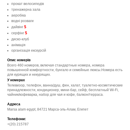
прокат велосипедів
тренажерна зала
аеробіка
водні розваги
$
дайвінг
$
серфінг
диско-клуб
анімація
організація екскурсій
Опис номерів
Всего 460 номеров, включая стандартные номера, номера
повышенной комфортности, бунгало и семейные люксы.Номера есть
для курящих и некурящих.
У номерах
Телевизор, телефон, ванна/душ, фен, халат, туалетно-косметические
принадлежности, кондиционер, мини-бар, сейф, бесплатный Wi-Fi,
чайник/кофеварка, набор для чая и кофе, балкон/терраса.
Адреса
Marsa alam egypt, 84721 Марса-эль-Алам, Египет
Телефони:
+(20) 215787