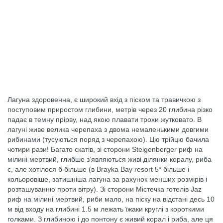
Лагуна здоровенна, є широкий вхід з піском та травичкою з
поступовим приростом глибини, метрів через 20 глибина різко
падає в темну прірву, над якою плавати трохи жутковато. В
лагуні живе велика черепаха з двома немаленькими довгими
рибинами (тусуються поряд з черепахою). Цю трійцю бачила
чотири рази! Багато скатів, зі сторони Steigenberger риф на
мілині мертвий, глибше з’являються живі ділянки коралу, риба
є, але хотілося б більше (в Brayka Bay resort 5* більше і
кольоровіше, затишніша лагуна за рахунок менших розмірів і
розташуванню проти вітру). Зі сторони Містечка готелів Jaz
риф на мілині мертвий, риби мало, на піску на відстані десь 10
м від входу на глибині 1.5 м лежать їжаки круглі з короткими
голками. З глибиною і до понтону є живий корал і риба, але ця