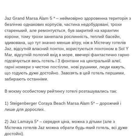
Jaz Grand Marsa Alam 5 * – неймовірно здоровенна територія з
безліччю однакових корпусів, частина недобудовані, трохи
старенький, але ремонтується, був закритий на карантин
корони, тому трохи занепала рослинність, теплий басейн,
здивована, що тут значно менше вітру, ніж в Містечку готелів
Jaz, відсутній власний понтон, користуються понтоном в Sol Y
Mar, відсутній пологий вхід в море, ввечері фантастично гарно
підсвічується весь готель і 3 фонтани на центральній алеї,
гарні номери з чистою постіллю, нові рушники, люди кажуть,
що годують дуже достойно. Завозять в цей готель першими,
забирають останніми.
В моєму особистому рейтингу готелі розташувались так:
1) Steigenberger Coraya Beach Marsa Alam 5* – дорожчий і
лише для дорослих.
2) Jaz Lamaya 5* – середня ціна, можна з дітьми (але з
Містечка готелів Jaz можна обрати будь-який готель, всі дуже
достойні).