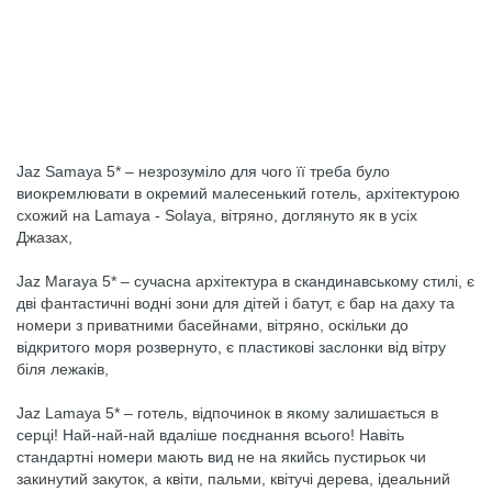
Jaz Samaya 5* – незрозуміло для чого її треба було
виокремлювати в окремий малесенький готель, архітектурою
схожий на Lamaya - Solaya, вітряно, доглянуто як в усіх
Джазах,
Jaz Maraya 5* – сучасна архітектура в скандинавському стилі, є
дві фантастичні водні зони для дітей і батут, є бар на даху та
номери з приватними басейнами, вітряно, оскільки до
відкритого моря розвернуто, є пластикові заслонки від вітру
біля лежаків,
Jaz Lamaya 5* – готель, відпочинок в якому залишається в
серці! Най-най-най вдаліше поєднання всього! Навіть
стандартні номери мають вид не на якийсь пустирьок чи
закинутий закуток, а квіти, пальми, квітучі дерева, ідеальний