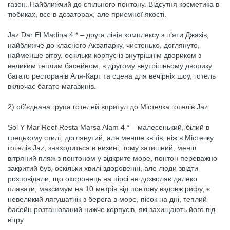
газон. Найближчий до спільного понтону. Відсутня косметика в
тюбиках, все в дозаторах, але приємної якості.
Jaz Dar El Madina 4 * – друга лінія комплексу з п’яти Джазів,
найближче до класного Аквапарку, чистенько, доглянуто,
найменше вітру, оскільки корпус із внутрішнім двориком з
великим теплим басейном, в другому внутрішньому дворику
багато ресторанів Аля-Карт та сцена для вечірніх шоу, готель
включає багато магазинів.
2) об’єднана група готелей впритул до Містечка готелів Jaz:
Sol Y Mar Reef Resta Marsa Alam 4 * – малесенький, білий в
грецькому стилі, доглянутий, але менше квітів, ніж в Містечку
готелів Jaz, знаходиться в низині, тому затишний, менш
вітряний пляж з понтоном у відкрите море, понтон переважно
закритий був, оскільки хвилі здоровенні, але люди звідти
розповідали, що охоронець на пірсі не дозволяє далеко
плавати, максимум на 10 метрів від понтону вздовж рифу, є
невеликий лягушатнік з берега в море, пісок на дні, теплий
басейн розташований нижче корпусів, які захищають його від
вітру.