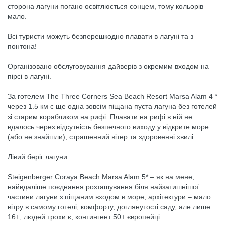
сторона лагуни погано освітлюється сонцем, тому кольорів
мало.
Всі туристи можуть безперешкодно плавати в лагуні та з
понтона!
Організовано обслуговування дайверів з окремим входом на
пірсі в лагуні.
За готелем The Three Corners Sea Beach Resort Marsa Alam 4 *
через 1.5 км є ще одна зовсім піщана пуста лагуна без готелей
зі старим корабликом на рифі. Плавати на рифі в ній не
вдалось через відсутність безпечного виходу у відкрите море
(або не знайшли), страшенний вітер та здоровенні хвилі.
Лівий беріг лагуни:
Steigenberger Coraya Beach Marsa Alam 5* – як на мене,
найвдаліше поєднання розташування біля найзатишнішої
частини лагуни з піщаним входом в море, архітектури – мало
вітру в самому готелі, комфорту, доглянутості саду, але лише
16+, людей трохи є, контингент 50+ європейці.