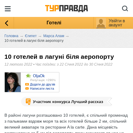
Увійти в
Готелі
акаунт
→
→
→
Головна
Єгипет
Марса Алам
10 готелей в лагуні біля аеропорту
10 готелей в лагуні біля аеропорту
12 лютого 2022
•
Час поїздки: з 22 Січня 2022 до 30 Січня 2022
OljaOk
Репутація: +290½
Додати до друзів
Написати листа
В районі лагуни розташовано 10 готелей, є спільний променад
з пальмами вздовж моря та всіх готелей більше 2 км, спільний
великий аквапарк та ресторани A la carte. Дана місцевість