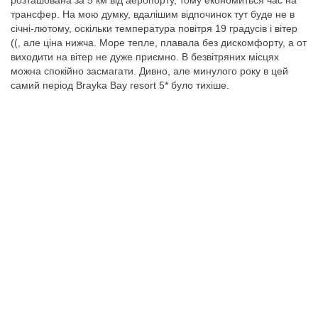
розташована за 5 км від аеропорту, тому економиться час на
трансфер. На мою думку, вдалішим відпочинок тут буде не в
січні-лютому, оскільки температура повітря 19 градусів і вітер
((, але ціна нижча. Море тепле, плавала без дискомфорту, а от
виходити на вітер не дуже приємно. В безвітряних місцях
можна спокійно засмагати. Дивно, але минулого року в цей
самий період Brayka Bay resort 5* було тихіше.