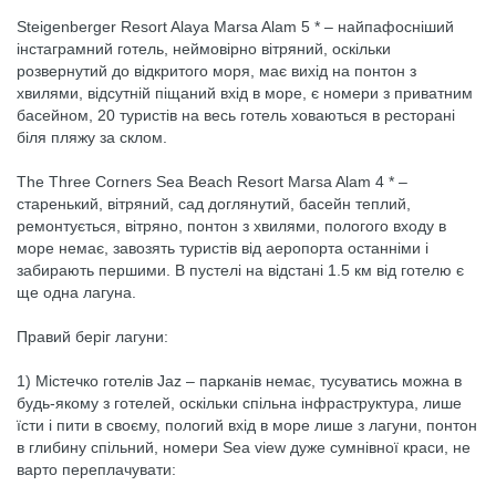
Steigenberger Resort Alaya Marsa Alam 5 * – найпафосніший
інстаграмний готель, неймовірно вітряний, оскільки
розвернутий до відкритого моря, має вихід на понтон з
хвилями, відсутній піщаний вхід в море, є номери з приватним
басейном, 20 туристів на весь готель ховаються в ресторані
біля пляжу за склом.
The Three Corners Sea Beach Resort Marsa Alam 4 * –
старенький, вітряний, сад доглянутий, басейн теплий,
ремонтується, вітряно, понтон з хвилями, пологого входу в
море немає, завозять туристів від аеропорта останніми і
забирають першими. В пустелі на відстані 1.5 км від готелю є
ще одна лагуна.
Правий беріг лагуни:
1) Містечко готелів Jaz – парканів немає, тусуватись можна в
будь-якому з готелей, оскільки спільна інфраструктура, лише
їсти і пити в своєму, пологий вхід в море лише з лагуни, понтон
в глибину спільний, номери Sea view дуже сумнівної краси, не
варто переплачувати: