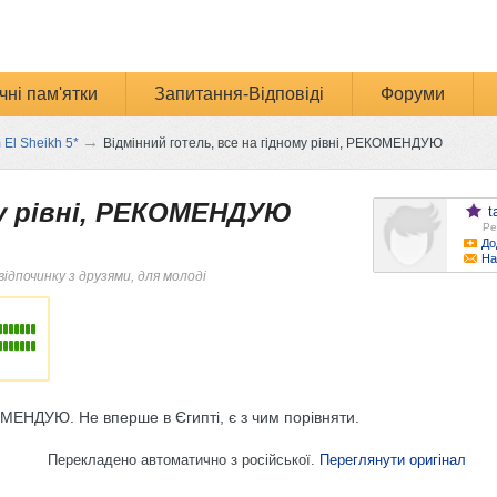
чні пам'ятки
Запитання-Відповіді
Форуми
→
 El Sheikh 5*
Відмінний готель, все на гідному рівні, РЕКОМЕНДУЮ
му рівні, РЕКОМЕНДУЮ
t
Ре
До
На
відпочинку з друзями, для молоді
КОМЕНДУЮ. Не вперше в Єгипті, є з чим порівняти.
Перекладено автоматично з російської.
Переглянути оригінал