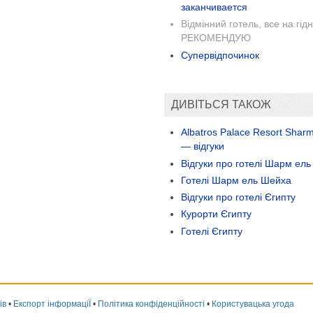
заканчивается
Відмінний готель, все на гідн
РЕКОМЕНДУЮ
Супервідпочинок
ДИВІТЬСЯ ТАКОЖ
Albatros Palace Resort Sharm
— відгуки
Відгуки про готелі Шарм ел
Готелі Шарм ель Шейха
Відгуки про готелі Єгипту
Курорти Єгипту
Готелі Єгипту
ів
•
Експорт інформаціЇ
•
Політика конфіденційності
•
Користувацька угода