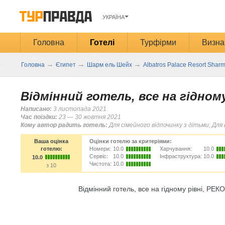
УКРАЇНА
Головна
Готелі
Турфірми
Визна
→
→
→
Головна
Єгипет
Шарм ель Шейх
Albatros Palace Resort Sharm
Відмінний готель, все на гідно
Написано:
3 листопада 2021
Час поїздки:
23 — 30 жовтня 2021
Кому автор радить готель:
Для сімейного відпочинку з дітьми; Для 
Ваша оцінка
Оцінки готелю за критеріями:
готелю:
Номери:
10.0
Харчування:
10.0
Сервіс:
10.0
Інфраструктура:
10.0
10.0
Чистота:
10.0
з 10
Відмінний готель, все на гідному рівні, РЕ