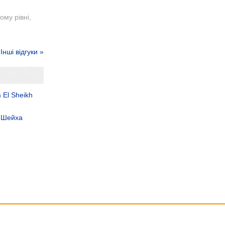
ому рівні,
Інші відгуки »
 El Sheikh
ь Шейха