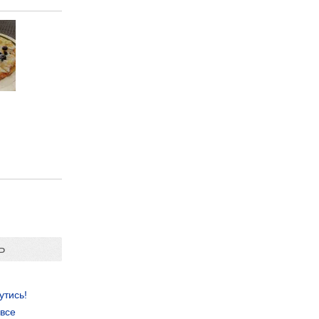
Ь
утись!
 все