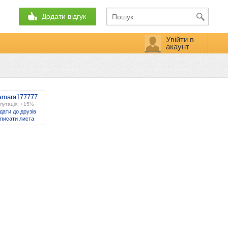
Додати відгук
Увійти в
акаунт
amara177777
путація: +15½
дати до друзів
писати листа