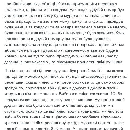
постійні сходинки, тобто ці 10 хв не приємно йти стежкою з
пальмами, а фігачити по сходам туди сюди. Другий номер був
уже кращим, але в ньому були мурахи і постільна залишала
бажати кращого, на жаль не можу прикріпити фото, підковдра
була менша за ковдру і сама ковдра вилазила майже на чверть,
була вона в катишках і в жовтих плямах це було жахливо. Коли
нас заселили в другий номер у ньому не було рушників,
зателефонувала знову на ресепшен і попросила принести, ми
зібралися на море і думали як повернемося вже все буде в
номері, але не тут то було, приходимо, нічого немає, знову
дзвоню, знову чекаємо , за підсумком принесли двічі рушники
Потім наприкінці відпочинку у нас був ранній виліт і нам сказав
гід, що ми можемо сухпийок взяти, підійшла ввечері уточнити на
ресепшен, сказали нічого не треба бронювати, це само собою
зрозуміло, приходимо вранці, вони дружно відморозилися і
кажуть що нічого не знають. Вибивали сніданок хвилин 10. За
підсумком виявилося, що всі у них є і винесли. Ну і ще хотіла б
додати що їжа була смачною але під кінець відпустки ми
отруїлися, можливо це від їхньої води з крана якої ми чистили
зуби або їжа винна. Але в цілому нам сподобався відпочинок,
красива зона в і біля ресепшену, риф, не довгий пантон, плюс
пляж без нього, для дітей відмінно. А ось персонал класичний