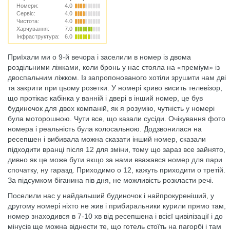
Номери:
4.0
Сервіс:
4.0
Чистота:
4.0
Харчування:
7.0
Інфраструктура:
6.0
Приїхали ми о 9-й вечора і заселили в номер із двома
роздільними ліжками, коли бронь у нас стояла на «преміум» із
двоспальним ліжком. Із запропонованого хотіли зрушити нам дві
та закрити при цьому розетки. У номері криво висить телевізор,
що протікає кабінка у ванній і двері в інший номер, це був
будиночок для двох компаній, як я розумію, чутність у номері
була моторошною. Чути все, що казали сусіди. Очікування фото
номера і реальність була колосальною. Додзвонилася на
ресепшен і вибивала можна сказати інший номер, сказали
підходити вранці після 12 для зміни, тому що зараз все зайнято,
дивно як це може бути якщо за нами вважався номер для пари
спочатку, ну гаразд. Приходимо о 12, кажуть приходити о третій.
За підсумком біганина пів дня, не можливість розкласти речі.
Поселили нас у найдальший будиночок і найпрокуреніший, у
другому номері ніхто не жив і прибиральники курили прямо там,
номер знаходився в 7-10 хв від ресепшена і всієї цивілізації і до
мінусів ще можна віднести те, що готель стоїть на пагорбі і там