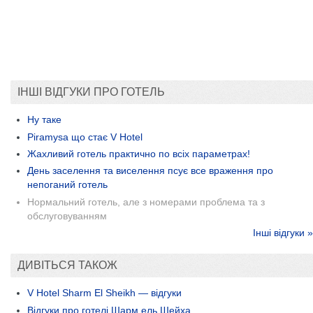
ІНШІ ВІДГУКИ ПРО ГОТЕЛЬ
Ну таке
Piramysa що стає V Hotel
Жахливий готель практично по всіх параметрах!
День заселення та виселення псує все враження про
непоганий готель
Нормальний готель, але з номерами проблема та з
обслуговуванням
Інші відгуки »
ДИВІТЬСЯ ТАКОЖ
V Hotel Sharm El Sheikh — відгуки
Відгуки про готелі Шарм ель Шейха