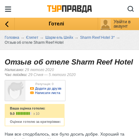
Увійти в
Готелі
акаунт
→
→
→
→
Головна
Єгипет
Шарм ель Шейх
Sharm Reef Hotel 3*
Отзыв об отеле Sharm Reef Hotel
Отзыв об отеле Sharm Reef Hotel
Написано:
29 лютого 2020
Час поїздки:
29 Січня — 5 лютого 2020
Репутація: 0
Додати до друзів
Написати листа
Ваша оцінка готелю:
9.0
з 10
Оцінки готелю за критеріями:
Нам все сподобалось, все було досить добре. Хороший та