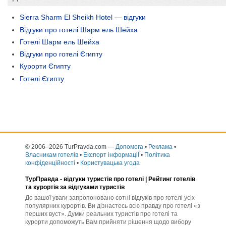
Sierra Sharm El Sheikh Hotel — відгуки
Відгуки про готелі Шарм ель Шейха
Готелі Шарм ель Шейха
Відгуки про готелі Єгипту
Курорти Єгипту
Готелі Єгипту
© 2006–2026 TurPravda.com
—
Допомога
•
Реклама
•
Власникам готелів
•
Експорт інформаціЇ
•
Політика
конфіденційності
•
Користувацька угода
ТурПравда -
відгуки туристів про готелі
| Рейтинг готелів
та курортів за відгуками туристів
До вашої уваги запропоновано сотні відгуків про готелі усіх
популярних курортів. Ви дізнаєтесь всю правду про готелі «з
перших вуст». Думки реальних туристів про готелі та
курорти допоможуть Вам прийняти рішення щодо вибору