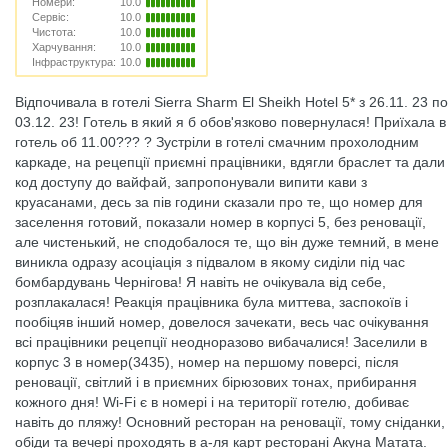
Номери:
10.0
Сервіс:
10.0
Чистота:
10.0
Харчування:
10.0
Інфраструктура:
10.0
Відпочивала в готелі Sierra Sharm El Sheikh Hotel 5* з 26.11. 23 по
03.12. 23! Готель в який я б обов'язково повернулася! Приїхала в
готель об 11.00??? ? Зустріли в готелі смачним прохолодним
каркаде, на рецепції приємні працівники, вдягли браслет та дали
код доступу до вайфай, запропонували випити кави з
круасанами, десь за пів години сказали про те, що номер для
заселення готовий, показали номер в корпусі 5, без реновації,
але чистенький, не сподобалося те, що він дуже темний, в мене
виникла одразу асоціація з підвалом в якому сиділи під час
бомбардувань Чернігова! Я навіть не очікувала від себе,
розплакалася! Реакція працівника була миттева, заспокоїв і
пообіцяв інший номер, довелося зачекати, весь час очікування
всі працівники рецепції неодноразово вибачалися! Заселили в
корпус 3 в номер(3435), номер на першому поверсі, після
реновації, світлий і в приємних бірюзових тонах, прибирання
кожного дня! Wi-Fi є в номері і на території готелю, добиває
навіть до пляжу! Основний ресторан на реновації, тому сніданки,
обіди та вечері проходять в а-ля карт ресторані Акуна Матата.