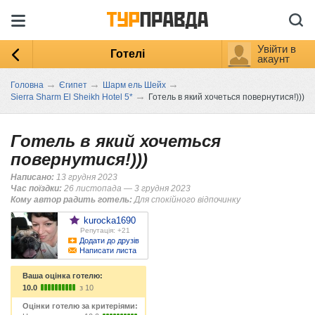
Увійти в
Готелі
акаунт
→
→
→
Головна
Єгипет
Шарм ель Шейх
→
Sierra Sharm El Sheikh Hotel 5*
Готель в який хочеться повернутися!)))
Готель в який хочеться
повернутися!)))
Написано:
13 грудня 2023
Час поїздки:
26 листопада — 3 грудня 2023
Кому автор радить готель:
Для спокійного відпочинку
kurocka1690
Репутація: +21
Додати до друзів
Написати листа
Ваша оцінка готелю:
10.0
з 10
Оцінки готелю за критеріями: