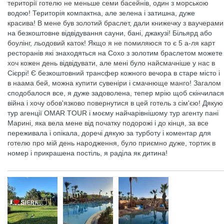
території готелю не меньше семи басейнів, один з морською
водою! Територія компактна, але зелена і затишна, дуже
красива! В мене був золотий браслет, дали книжечку з ваучерами
на безкоштовне відвідування сауни, бані, джакузі! Більярд або
боулінг, льодовий каток! Якщо я не помиляюся то є 5 а-ля карт
ресторанів які знаходяться на Сохо з золотим браслетом можете
хоч кожен день відвідувати, але мені було найсмачніше у нас в
Сієррі! Є безкоштовний трансфер кожного вечора в старе місто і
в наама бей, можна купити сувеніри і смачнюще манго! Загалом
сподобалося все, я дуже задоволена, тепер мрію щоб скінчилася
війна і хочу обов'язково повернутися в цей готель з сім'єю! Дякую
тур агенції OMAR TOUR і моєму найчарівнішому тур агенту пані
Марині, яка вела мене від початку подорожі і до кінця, за все
переживала і опікала, доречі дякую за турботу і коментар для
готелю про мій день народження, було приємно дуже, тортик в
номер і прикрашена постіль, я раділа як дитина!