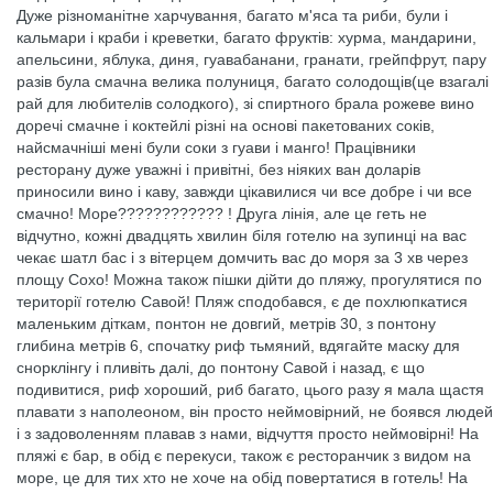
Дуже різноманітне харчування, багато м'яса та риби, були і
кальмари і краби і креветки, багато фруктів: хурма, мандарини,
апельсини, яблука, диня, гуавабанани, гранати, грейпфрут, пару
разів була смачна велика полуниця, багато солодощів(це взагалі
рай для любителів солодкого), зі спиртного брала рожеве вино
доречі смачне і коктейлі різні на основі пакетованих соків,
найсмачніші мені були соки з гуави і манго! Працівники
ресторану дуже уважні і привітні, без ніяких ван доларів
приносили вино і каву, завжди цікавилися чи все добре і чи все
смачно! Море???????????? ! Друга лінія, але це геть не
відчутно, кожні двадцять хвилин біля готелю на зупинці на вас
чекає шатл бас і з вітерцем домчить вас до моря за 3 хв через
площу Сохо! Можна також пішки дійти до пляжу, прогулятися по
території готелю Савой! Пляж сподобався, є де похлюпкатися
маленьким діткам, понтон не довгий, метрів 30, з понтону
глибина метрів 6, спочатку риф тьмяний, вдягайте маску для
снорклінгу і пливіть далі, до понтону Савой і назад, є що
подивитися, риф хороший, риб багато, цього разу я мала щастя
плавати з наполеоном, він просто неймовірний, не боявся людей
і з задоволенням плавав з нами, відчуття просто неймовірні! На
пляжі є бар, в обід є перекуси, також є ресторанчик з видом на
море, це для тих хто не хоче на обід повертатися в готель! На