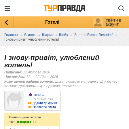
Увійти в
Готелі
акаунт
→
→
→
→
Головна
Єгипет
Шарм ель Шейх
Sunrise Remal Resort 4*
І знову-привіт, улюблений готель!
І знову-привіт, улюблений
готель!
Написано:
12 лютого 2026
Час поїздки:
12 — 22 Січня 2026
Кому автор радить готель:
Для спокійного відпочинку; Для бізнес-
поїздок; Для відпочинку з друзями, для молоді
xristia
Репутація: +12
Додати до друзів
Написати листа
Ваша оцінка готелю:
10.0
з 10