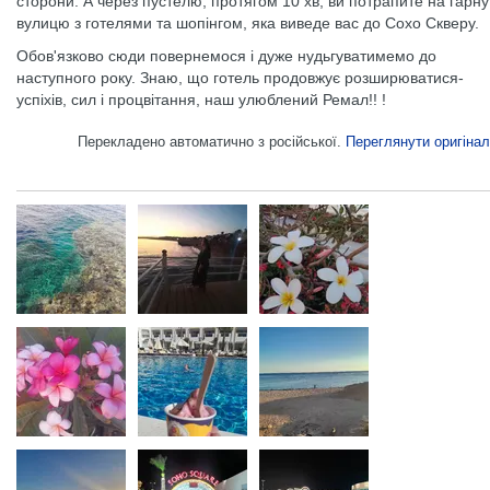
сторони. А через пустелю, протягом 10 хв, ви потрапите на гарну
вулицю з готелями та шопінгом, яка виведе вас до Сохо Скверу.
Обов'язково сюди повернемося і дуже нудьгуватимемо до
наступного року. Знаю, що готель продовжує розширюватися-
успіхів, сил і процвітання, наш улюблений Ремал!! !
Перекладено автоматично з російської.
Переглянути оригінал