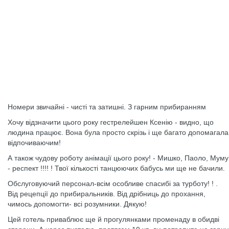
Номери звичайні - чисті та затишні. З гарним прибиранням
Хочу відзначити цього року гестрелейшен Ксенію - видно, що
людина працює. Вона була просто скрізь і ще багато допомагала
відпочиваючим!
А також чудову роботу анімації цього року! - Мишко, Паоло, Муму
- респект !!!! ! Твої кількості танцюючих бабусь ми ще не бачили.
Обслуговуючий персонал-всім особливе спасибі за турботу! ! .
Від рецепції до прибиральників. Від дрібниць до прохання,
чимось допомогти- всі розумники. Дякую!
Цей готель приваблює ще й прогулянками променаду в обидві