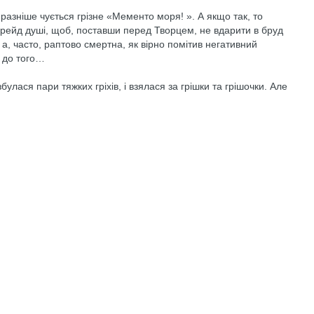
виразніше чується грізне «Мементо моря! ». А якщо так, то
грейд душі, щоб, поставши перед Творцем, не вдарити в бруд
, часто, раптово смертна, як вірно помітив негативний
и до того…
булася пари тяжких гріхів, і взялася за грішки та грішочки. Але