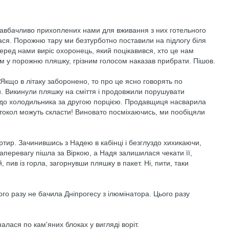
 завбачливо прихоплених нами для вживання з них готельного
ся. Порожню тару ми безтурботно поставили на підлогу біля
 перед нами виріс охоронець, який поцікавився, хто це нам
м у порожню пляшку, грізним голосом наказав прибрати. Пішов.
 Якщо в літаку заборонено, то про це ясно говорять по
. Викинули пляшку на сміття і продовжили порушувати
 до холодильника за другою порцією. Продавщиця насварила
отокол можуть скласти! Виновато посміхаючись, ми пообіцяли
ртир. Зачинившись з Надею в кабінці і безглуздо хихикаючи,
перевагу пішла за Віркою, а Надя залишилася чекати її,
 пив із горла, загорнувши пляшку в пакет. Ні, пити, таки
го разу не бачила Дніпрогесу з ілюмінатора. Цього разу
лася по кам'яних блоках у вигляді воріт.