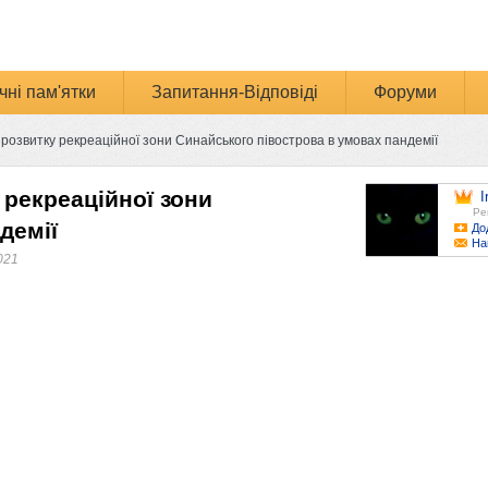
чні пам'ятки
Запитання-Відповіді
Форуми
розвитку рекреаційної зони Синайського півострова в умовах пандемії
 рекреаційної зони
I
Ре
демії
До
На
021