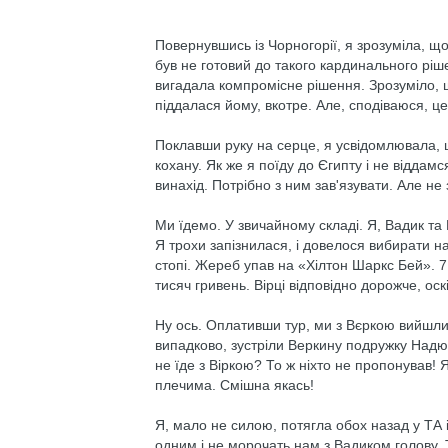
Повернувшись із Чорногорії, я зрозуміла, що
був не готовий до такого кардинального ріше
вигадала компромісне рішення. Зрозуміло, щ
піддалася йому, вкотре. Але, сподіваюся, це
Поклавши руку на серце, я усвідомлювала, щ
кохану. Як же я поїду до Єгипту і не віддам
винахід. Потрібно з ним зав'язувати. Але н
Ми їдемо. У звичайному складі. Я, Вадик та В
Я трохи запізнилася, і довелося вибирати на
стопі. Жереб упав на «Хілтон Шаркс Бей». 7
тисяч гривень. Вірці відповідно дорожче, ос
Ну ось. Оплативши тур, ми з Вєркою вийшли
випадково, зустріли Веркину подружку Надю
не їде з Віркою? То ж ніхто не пропонував!
плечима. Смішна якась!
Я, мало не силою, потягла обох назад у ТА 
одним і не морочать нам з Вадиком голову. 