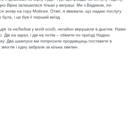
дно Вірка залишилася тільки у виграші. Ми з Вадиком, по-
ся знову на гору Мойсея. Отже, я вважала, що надаю послугу
була, і це був її перший виїзд.
дія та неЛюбов у моїй особі, негайно вирушили в дьютик. Нами
ві на зараз, і дві на потім – обмити по приїзді Надіно
рому. Два шампуси ми попросили продавщиць поставити в
змогли і одну забрали за кілька хвилин.