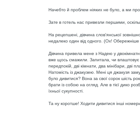
Начебто й проблем ніяких не було, а ми про
Зате в готель нас привезли першими, оскіль
На рецепшені, дівчина слов'янської зовнішн
недалеко один від одного. (Ох! Обережніше 
Дівчина привела мене з Надею у двокімнатни
вже щось смажили. Запитала, чи влаштовує
передпокій, дві кімнати, два мінібари, дві п
Натомість із джакузею. Мені ця джакузя за
було дивитися? Вона за свої сорок шість рок
брати із собою на огляд. Але в тієї дико роз
їхньої сукупності.
Та ну коротше! Ходити дивитися інші номери