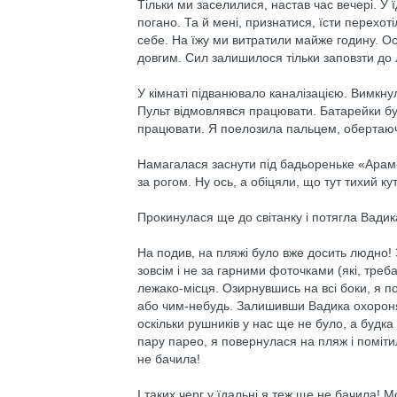
Тільки ми заселилися, настав час вечері. У ї
погано. Та й мені, признатися, їсти перехо
себе. На їжу ми витратили майже годину. О
довгим. Сил залишилося тільки заповзти до 
У кімнаті підванювало каналізацією. Вимкну
Пульт відмовлявся працювати. Батарейки бул
працювати. Я поелозила пальцем, обертаюч
Намагалася заснути під бадьореньке «Арам
за рогом. Ну ось, а обіцяли, що тут тихий к
Прокинулася ще до світанку і потягла Вадика
На подив, на пляжі було вже досить людно!
зовсім і не за гарними фоточками (які, треба
лежако-місця. Озирнувшись на всі боки, я п
або чим-небудь. Залишивши Вадика охороня
оскільки рушників у нас ще не було, а будка
пару парео, я повернулася на пляж і поміт
не бачила!
І таких черг у їдальні я теж ще не бачила! 