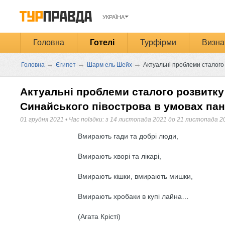
УКРАЇНА
Головна
Готелі
Турфірми
Визна
→
→
→
Головна
Єгипет
Шарм ель Шейх
Актуальні проблеми сталого 
Актуальні проблеми сталого розвитку
Синайського півострова в умовах пан
01 грудня 2021
•
Час поїздки: з 14 листопада 2021 до 21 листопада 2
Вмирають гади та добрі люди,
Вмирають хворі та лікарі,
Вмирають кішки, вмирають мишки,
Вмирають хробаки в купі лайна…
(Агата Крісті)