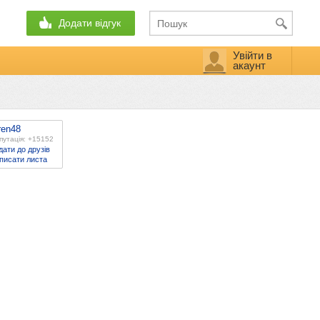
Додати відгук
Увійти в
акаунт
ren48
путація: +15152
дати до друзів
писати листа