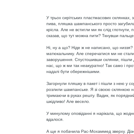
У трьох сирітських пластмасових склянках,
пива, пляшка шампанського просто загубила
крісла. Але не встигли ми як слід глотнути,
сказав, що тут можна пити? Ткнувши пальце
Ні, ну а що? Ніде ж не написано, що низзя?
матюкальнику. Але сперечатися ми не стали
заворушення. Спустошивши склянки, пішли
нас, що ж ми так неакуратно! Так само і пр
надалі бути обережнішими.
Загорнули пляшку в пакет і пішли з нею у со
розлили шампанське. Я зі своєю склянкою на
тримаючи в руках решту. Вадик, як порядний,
шкідливо! Але весело.
У минулому оповіданні я нарікала, що жодно
вдалося.
А ще я побачила Рас-Мохаммед зверху. Дізна