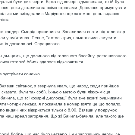
дальні були дикі черги. Вірка від вечері відмовилася, то їй було
тілося, доки дісталися за всіма стравами. Довелося примушувати
скільки ми виїжджали з Маріуполя ще затемно, день видався
ліжка.
ли кондер. Сморід припинився. Завалилися спати під телевізор.
и у вм'ятинах. Певне, їх хтось гриз, намагаючись змусити
и їх довкола осі. Спрацювало.
-цам-цам», що долинало від головного басейну, розташованого
уточок готелю! Абияк вдалося відключитися.
 зустрічати сонечко.
 Знявши світанок, я звернула увагу, що народ сюди прийшов
 сказати, були так собі). Їхньою метою були ліжко-місця
обачила, що всі козирні дислокації були вже вкриті рушниками
ти чотири лежаки, я поскакала в номер взяти це що попало,
 по видачі них відкриється тільки о 8.00. Взявши у подружок
ила наш ареал загоряння. Що ж! Бачила-бачила, але такого ще
Морок! Добре, що нас було четверо, і ми запозичили черги, де