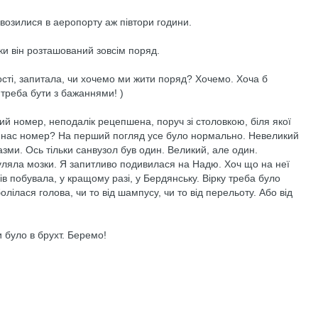
возилися в аеропорту аж півтори години.
ки він розташований зовсім поряд.
ості, запитала, чи хочемо ми жити поряд? Хочемо. Хоча б
треба бути з бажаннями! )
й номер, неподалік рецепшена, поруч зі столовкою, біля якої
 нас номер? На перший погляд усе було нормально. Невеликий
лазми. Ось тільки санвузол був один. Великий, але один.
муляла мозки. Я запитливо подивилася на Надю. Хоч що на неї
ів побувала, у кращому разі, у Бердянську. Вірку треба було
болілася голова, чи то від шампусу, чи то від перельоту. Або від
 було в брухт. Беремо!