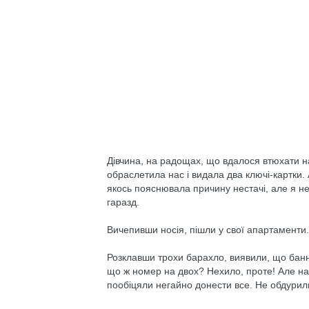
Дівчина, на радощах, що вдалося втюхати н
обраслетила нас і видала два ключі-картки.
якось пояснювала причину нестачі, але я не
гаразд.
Вичепивши носія, пішли у свої апартаменти.
Розклавши трохи барахло, виявили, що банни
що ж номер на двох? Нехило, проте! Але на
пообіцяли негайно донести все. Не обдурил