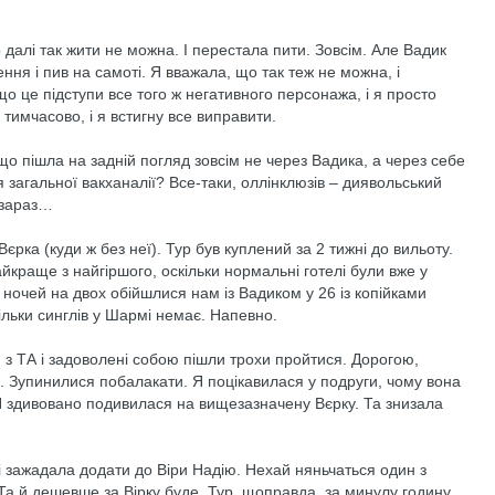
 далі так жити не можна. І перестала пити. Зовсім. Але Вадик
ння і пив на самоті. Я вважала, що так теж не можна, і
о це підступи все того ж негативного персонажа, і я просто
 тимчасово, і я встигну все виправити.
о пішла на задній погляд зовсім не через Вадика, а через себе
ся загальної вакханалії? Все-таки, оллінклюзів – диявольський
е зараз…
єрка (куди ж без неї). Тур був куплений за 2 тижні до вильоту.
йкраще з найгіршого, оскільки нормальні готелі були вже у
 ночей на двох обійшлися нам із Вадиком у 26 із копійками
кільки синглів у Шармі немає. Напевно.
 з ТА і задоволені собою пішли трохи пройтися. Дорогою,
. Зупинилися побалакати. Я поцікавилася у подруги, чому вона
 Я здивовано подивилася на вищезазначену Вєрку. Та знизала
і зажадала додати до Віри Надію. Нехай няньчаться один з
Та й дешевше за Вірку буде. Тур, щоправда, за минулу годину,