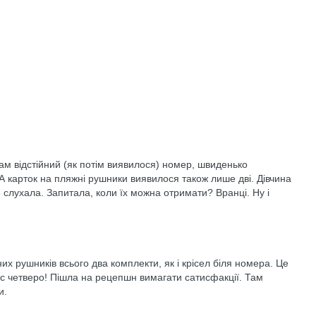
ам відстійний (як потім виявилося) номер, швиденько
 А карток на пляжні рушники виявилося також лише дві. Дівчина
 слухала. Запитала, коли їх можна отримати? Вранці. Ну і
х рушників всього два комплекти, як і крісел біля номера. Це
с четверо! Пішла на рецепшн вимагати сатисфакції. Там
и.