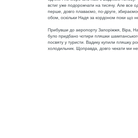
встиг уже подорожчати на тисячу. Але все о
перше, довго плаваємо, по-друге, збираємо
обом, оскільки Надя за кордоном поки що не 
Прибувши до аеропорту Запоріжжя, Віра, На
було придбано чотири пляшки шампанського. Д
посвяту у туристи. Вадику купили пляшку 
холодильник. Щоправда, довго чекати ми не 