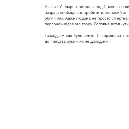
У світлі У темряві останніх подій, мені все 
назріла необхідність зробити терміновий ап
обличчям. Адже людина не просто смертна, а
персонаж відомого твору. Головне встигнут
І заходів мною було вжито. Я, терміново, поз
до пияцтва руки ніяк не доходили.