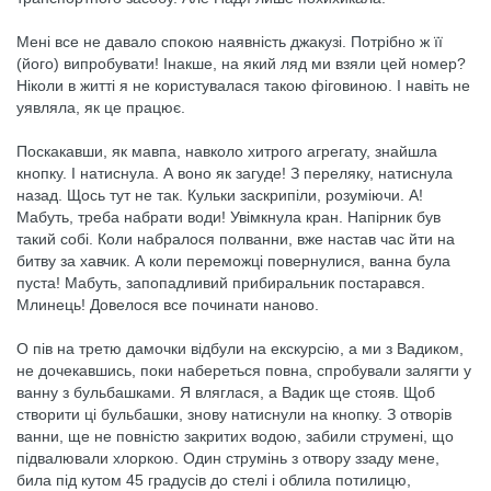
Мені все не давало спокою наявність джакузі. Потрібно ж її
(його) випробувати! Інакше, на який ляд ми взяли цей номер?
Ніколи в житті я не користувалася такою фіговиною. І навіть не
уявляла, як це працює.
Поскакавши, як мавпа, навколо хитрого агрегату, знайшла
кнопку. І натиснула. А воно як загуде! З переляку, натиснула
назад. Щось тут не так. Кульки заскрипіли, розуміючи. А!
Мабуть, треба набрати води! Увімкнула кран. Напірник був
такий собі. Коли набралося полванни, вже настав час йти на
битву за хавчик. А коли переможці повернулися, ванна була
пуста! Мабуть, запопадливий прибиральник постарався.
Млинець! Довелося все починати наново.
О пів на третю дамочки відбули на екскурсію, а ми з Вадиком,
не дочекавшись, поки набереться повна, спробували залягти у
ванну з бульбашками. Я вляглася, а Вадик ще стояв. Щоб
створити ці бульбашки, знову натиснули на кнопку. З отворів
ванни, ще не повністю закритих водою, забили струмені, що
підвалювали хлоркою. Один струмінь з отвору ззаду мене,
била під кутом 45 градусів до стелі і облила потилицю,