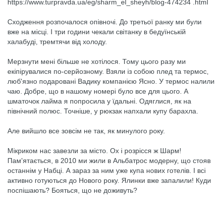
https://www.turpravda.ua/eg/sharm_el_sheyh/blog-474234 .html
Сходження розпочалося опівночі. До третьої ранку ми були
вже на місці. І три години чекали світанку в бедуїнській
халабуді, тремтячи від холоду.
Мерзнути мені більше не хотілося. Тому цього разу ми
екіпірувалися по-серйозному. Взяли із собою плед та термос,
люб'язно подаровані Вадику компанією Ясно. У термос налили
чаю. Добре, що в нашому номері було все для цього. А
шматочок лайма я попросила у їдальні. Одяглися, як на
північний полюс. Точніше, у рюкзак напхали купу барахла.
Але вийшло все зовсім не так, як минулого року.
Мікриком нас завезли за місто. Ох і розрісся ж Шарм!
Пам'ятається, в 2010 ми жили в Альбатрос модерну, що стояв
останнім у Набці. А зараз за ним уже купа нових готелів. І всі
активно готуються до Нового року. Ялинки вже запалили! Куди
поспішають? Бояться, що не доживуть?