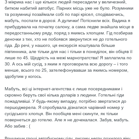
З мікрика нас і ще кількох людей пересадили у величезний,
битком набитий автобус. Парних місць уже не було. Розумники
та розумниці позаймали собі по парі крісел, сподіваючись,
мабуть, поспати в дорозі. А дулички! Потіснили всіх. Вадика я
прибудувала на початку салону, а сама ледве знайшла місце в
передостанньому ряду, поряд з якимсь хлопцем. Гід позбирав
деночки з тих, хто не побоявся звернутися не до готельного
гіда. До речі, у нашого, ця екскурсія коштувала більше
півтинника, але тільки для нас і тільки в понеділок, він обіцяв її
лише по 45. Щедрість на межі марнотратства! Я заплатила по
30. А ось мій сусід, з яким я проговорила всю дорогу – і того
менше, всього по 25, зателефонувавши за якимсь номером,
здобутим у когось.
Мабуть, всі ці інтернет-агентства є лише посередниками і
скромно беруть свої кілька доларів з людини. Готельні гіди
пожадливіші. У будь-якому випадку, потрібно звертатися до
першоджерела. Я спробувала дізнатися чарівний номер у
сусідського хлопця. Він пообіцяв мені скинути, як тільки
повернеться до готелю. Але я не дочекалася. Забув, мабуть.
Або забив : (
Вручаючи гроші автобусному гіду, лисому негру похилого віку,