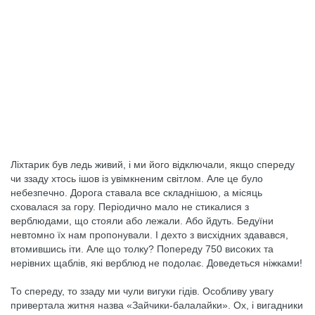
Ліхтарик був ледь живий, і ми його відключали, якщо спереду
чи ззаду хтось ішов із увімкненим світлом. Але це було
небезпечно. Дорога ставала все складнішою, а місяць
сховалася за гору. Періодично мало не стикалися з
верблюдами, що стояли або лежали. Або йдуть. Бедуїни
невтомно їх нам пропонували. І дехто з висхідних здавався,
втомившись іти. Але що толку? Попереду 750 високих та
нерівних щаблів, які верблюд не подолає. Доведеться ніжками!
То спереду, то ззаду ми чули вигуки гідів. Особливу увагу
привертала житня назва «Зайчики-балалайки». Ох, і вигадники