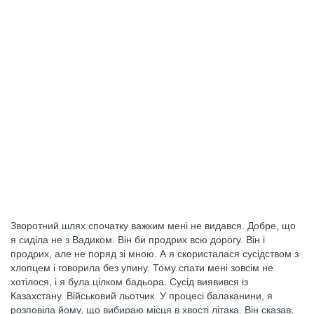
Зворотний шлях спочатку важким мені не видався. Добре, що
я сиділа не з Вадиком. Він би продрих всю дорогу. Він і
продрих, але не поряд зі мною. А я скористалася сусідством з
хлопцем і говорила без упину. Тому спати мені зовсім не
хотілося, і я була цілком бадьора. Сусід виявився із
Казахстану. Військовий льотчик. У процесі балаканини, я
розповіла йому, що вибираю місця в хвості літака. Він сказав,