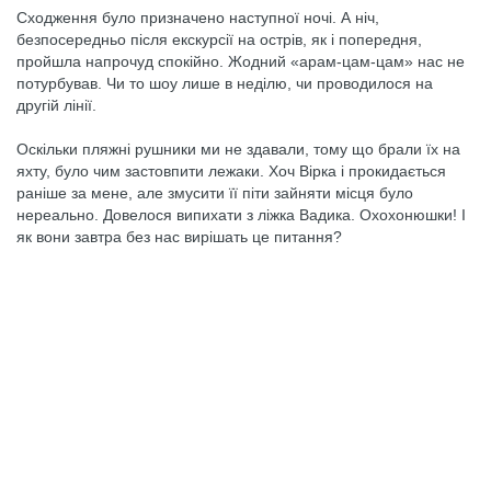
Сходження було призначено наступної ночі. А ніч,
безпосередньо після екскурсії на острів, як і попередня,
пройшла напрочуд спокійно. Жодний «арам-цам-цам» нас не
потурбував. Чи то шоу лише в неділю, чи проводилося на
другій лінії.
Оскільки пляжні рушники ми не здавали, тому що брали їх на
яхту, було чим застовпити лежаки. Хоч Вірка і прокидається
раніше за мене, але змусити її піти зайняти місця було
нереально. Довелося випихати з ліжка Вадика. Охохонюшки! І
як вони завтра без нас вирішать це питання?