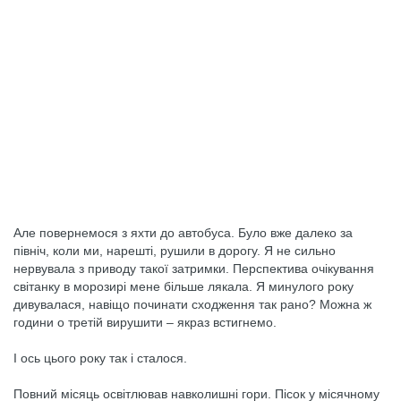
Але повернемося з яхти до автобуса. Було вже далеко за
північ, коли ми, нарешті, рушили в дорогу. Я не сильно
нервувала з приводу такої затримки. Перспектива очікування
світанку в морозирі мене більше лякала. Я минулого року
дивувалася, навіщо починати сходження так рано? Можна ж
години о третій вирушити – якраз встигнемо.
І ось цього року так і сталося.
Повний місяць освітлював навколишні гори. Пісок у місячному