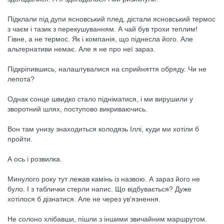
Підклали під дупи ясновський плед, дістали ясновський термос
з чаєм і тазик з перекушуванням. А чай був трохи теплим!
Гівне, а не термос. Як і компанія, що піднесла його. Але
альтернативи немає. Але я не про неї зараз.
Підкріпившись, налаштувалися на сприйняття обряду. Чи не
лепота?
Однак сонце швидко стало підніматися, і ми вирушили у
зворотний шлях, поступово викриваючись.
Вон там унизу знаходиться колодязь Іллі, куди ми хотіли б
пройти.
А ось і розвилка.
Минулого року тут лежав камінь із назвою. А зараз його не
було. І з таблички стерли напис. Що відбувається? Дуже
хотілося б дізнатися. Але не через ув'язнення.
Не солоно хлібавши, пішли з іншими звичайним маршрутом.