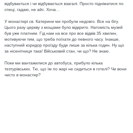
відбувається і чи відбувається взагалі. Просто підніматися по
спеці, гадаю, не айс. Хоча…
У монастирі св. Катерини ми пробули недовго. Все на бігу.
Цього разу церкву з мощами було відкрито. Натомість музей
був уже платним. Гід нам на все про все відвів 35 хвилин,
мотивуючи тим, що треба поїхати до певного часу. Інакше,
наступний коридор проїзду буде лише за кілька годин. Ну що
за нісенітниця така! Військовий стан, чи що? Не знаю.
Поки ми вантажилися до автобуса, прибуло кілька
тезтурівських. Тю, що їм по жарі не сидиться в готелі? Чи вони
чисто в монастир?