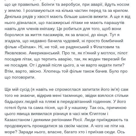
що це правильно. Боїнги та аеробуси, при аварії, йдуть носом
у землю. І розламуються на кілька частин перед та за крилом.
Декілька рядів у хвості мають більше шансів вижити. А ще я від
нього дізналася, що пасажирські літаки не мають парашутів
навіть для членів екіпажу. Це робиться для того, щоб вони
боролися за життя пасажирів, як за власні, до кінця. Тут я
згадала, що недавно бачила чудовий, ні просто бомбичний
фільм «Екіпаж». Ні, не той, не радянський з Філатовим та
Яковлєвою. Американський. Про те, як п'яний у мотлох, пілот
посадив літак, що терпить аварію, так, як жоден тверезий би
не посадив. От і думай після цього, а чи варто кидати пити?
Втім, варто, звісно. Хлопець той фільм також бачив. Було про
що поговорити.
Ще мій сусід (я навіть не спромоглася запитати його ім'я) сам
того не знаючи, відкрив мені таємницю, звідки взялося стільки
бадьорих людей на пляжі в передсвітанний годинник. У його
готелі була та сама пісня, що й у нашому. Так ось, причиною
цього явища виявилася різниця в часі між Єгиптом і
Казахстаном і деякими регіонами Росії. Люди приїжджають та
продовжують прокидатися за своїм часом. А чого не піти на
море? Заради нього, власне, багато хто і приїхав сюди. Ось