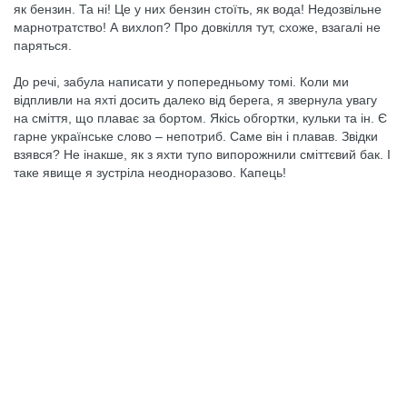
як бензин. Та ні! Це у них бензин стоїть, як вода! Недозвільне
марнотратство! А вихлоп? Про довкілля тут, схоже, взагалі не
паряться.
До речі, забула написати у попередньому томі. Коли ми
відпливли на яхті досить далеко від берега, я звернула увагу
на сміття, що плаває за бортом. Якісь обгортки, кульки та ін. Є
гарне українське слово – непотриб. Саме він і плавав. Звідки
взявся? Не інакше, як з яхти тупо випорожнили сміттєвий бак. І
таке явище я зустріла неодноразово. Капець!