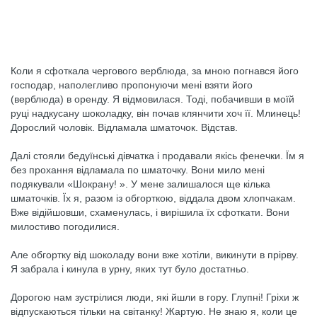
Коли я сфоткала чергового верблюда, за мною погнався його
господар, наполегливо пропонуючи мені взяти його
(верблюда) в оренду. Я відмовилася. Тоді, побачивши в моїй
руці надкусану шоколадку, він почав клянчити хоч її. Млинець!
Дорослий чоловік. Відламала шматочок. Відстав.
Далі стояли бедуїнські дівчатка і продавали якісь фенечки. Їм я
без прохання відламала по шматочку. Вони мило мені
подякували «Шокрану! ». У мене залишалося ще кілька
шматочків. Їх я, разом із обгорткою, віддала двом хлопчакам.
Вже відійшовши, схаменулась, і вирішила їх сфоткати. Вони
милостиво погодилися.
Але обгортку від шоколаду вони вже хотіли, викинути в прірву.
Я забрала і кинула в урну, яких тут було достатньо.
Дорогою нам зустрілися люди, які йшли в гору. Глупні! Гріхи ж
відпускаються тільки на світанку! Жартую. Не знаю я, коли це