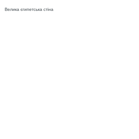
Велика єгипетська стіна