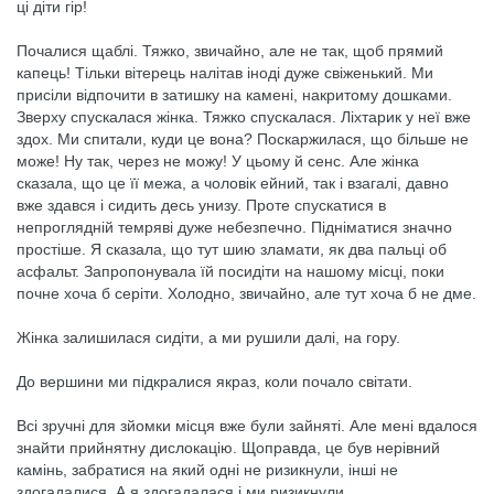
ці діти гір!
Почалися щаблі. Тяжко, звичайно, але не так, щоб прямий
капець! Тільки вітерець налітав іноді дуже свіженький. Ми
присіли відпочити в затишку на камені, накритому дошками.
Зверху спускалася жінка. Тяжко спускалася. Ліхтарик у неї вже
здох. Ми спитали, куди це вона? Поскаржилася, що більше не
може! Ну так, через не можу! У цьому й сенс. Але жінка
сказала, що це її межа, а чоловік ейний, так і взагалі, давно
вже здався і сидить десь унизу. Проте спускатися в
непроглядній темряві дуже небезпечно. Підніматися значно
простіше. Я сказала, що тут шию зламати, як два пальці об
асфальт. Запропонувала їй посидіти на нашому місці, поки
почне хоча б серіти. Холодно, звичайно, але тут хоча б не дме.
Жінка залишилася сидіти, а ми рушили далі, на гору.
До вершини ми підкралися якраз, коли почало світати.
Всі зручні для зйомки місця вже були зайняті. Але мені вдалося
знайти прийнятну дислокацію. Щоправда, це був нерівний
камінь, забратися на який одні не ризикнули, інші не
здогадалися. А я здогадалася і ми ризикнули.