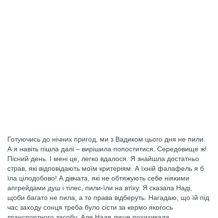
Готуючись до нічних пригод, ми з Вадиком цього дня не пили.
А я навіть пішла далі – вирішила попоститися. Середовище ж!
Пісний день. І мені це, легко вдалося. Я знайшла достатньо
страв, які відповідають моїм критеріям. А їхній фалафель я б
їла цілодобово! А дівчата, які не обтяжують себе ніякими
апгрейдами душ і тілес, пили-їли на втіху. Я сказала Наді,
щоби багато не пила, а то права відберуть. Нагадаю, що їй під
час заходу сонця треба було сісти за кермо якогось
транспортного засобу. Але Надя лише похихикала.