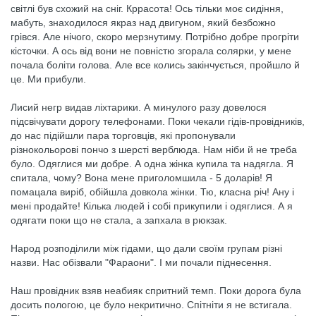
світлі був схожий на сніг. Кррасота! Ось тільки моє сидіння,
мабуть, знаходилося якраз над двигуном, який безбожно
грівся. Але нічого, скоро мерзнутиму. Потрібно добре прогріти
кісточки. А ось від вони не повністю згорала солярки, у мене
почала боліти голова. Але все колись закінчується, пройшло й
це. Ми прибули.
Лисий негр видав ліхтарики. А минулого разу довелося
підсвічувати дорогу телефонами. Поки чекали гідів-провідників,
до нас підійшли пара торговців, які пропонували
різнокольорові пончо з шерсті верблюда. Нам ніби й не треба
було. Одяглися ми добре. А одна жінка купила та надягла. Я
спитала, чому? Вона мене приголомшила - 5 доларів! Я
помацала виріб, обійшла довкола жінки. Тю, класна річ! Ану і
мені продайте! Кілька людей і собі прикупили і одяглися. А я
одягати поки що не стала, а запхала в рюкзак.
Народ розподілили між гідами, що дали своїм групам різні
назви. Нас обізвали "Фараони". І ми почали піднесення.
Наш провідник взяв неабияк спритний темп. Поки дорога була
досить пологою, це було некритично. Спітніти я не встигала.