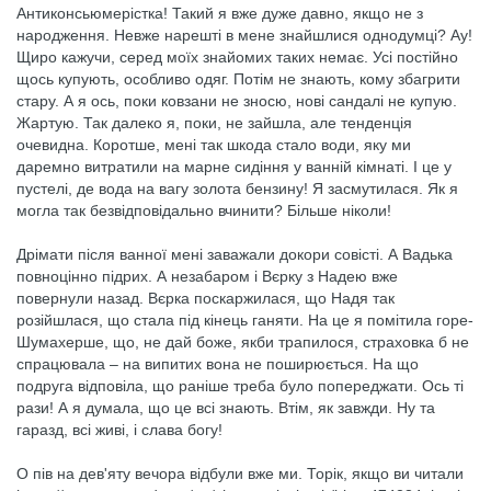
Антиконсьюмерістка! Такий я вже дуже давно, якщо не з
народження. Невже нарешті в мене знайшлися однодумці? Ау!
Щиро кажучи, серед моїх знайомих таких немає. Усі постійно
щось купують, особливо одяг. Потім не знають, кому збагрити
стару. А я ось, поки ковзани не зносю, нові сандалі не купую.
Жартую. Так далеко я, поки, не зайшла, але тенденція
очевидна. Коротше, мені так шкода стало води, яку ми
даремно витратили на марне сидіння у ванній кімнаті. І це у
пустелі, де вода на вагу золота бензину! Я засмутилася. Як я
могла так безвідповідально вчинити? Більше ніколи!
Дрімати після ванної мені заважали докори совісті. А Вадька
повноцінно підрих. А незабаром і Вєрку з Надею вже
повернули назад. Вєрка поскаржилася, що Надя так
розійшлася, що стала під кінець ганяти. На це я помітила горе-
Шумахерше, що, не дай боже, якби трапилося, страховка б не
спрацювала – на випитих вона не поширюється. На що
подруга відповіла, що раніше треба було попереджати. Ось ті
рази! А я думала, що це всі знають. Втім, як завжди. Ну та
гаразд, всі живі, і слава богу!
О пів на дев'яту вечора відбули вже ми. Торік, якщо ви читали