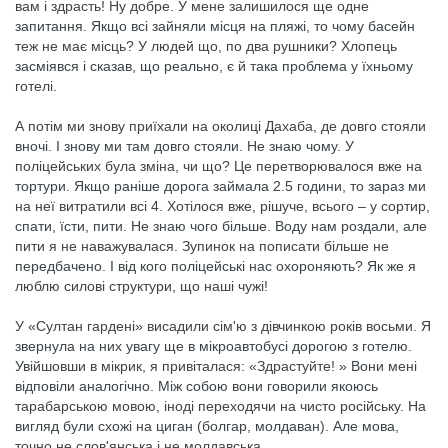
вам і здрасть! Ну добре. У мене залишилося ще одне
запитання. Якщо всі зайняли місця на пляжі, то чому басейн
теж не має місць? У людей що, по два рушники? Хлопець
засміявся і сказав, що реально, є й така проблема у їхньому
готелі.
А потім ми знову приїхали на околиці Дахаба, де довго стояли
вночі. І знову ми там довго стояли. Не знаю чому. У
поліцейських була зміна, чи що? Це перетворювалося вже на
тортури. Якщо раніше дорога займала 2.5 години, то зараз ми
на неї витратили всі 4. Хотілося вже, рішуче, всього – у сортир,
спати, їсти, пити. Не знаю чого більше. Воду нам роздали, але
пити я не наважувалася. Зупинок на пописати більше не
передбачено. І від кого поліцейські нас охороняють? Як же я
люблю силові структури, що наші чужі!
У «Султан гардені» висадили сім'ю з дівчинкою років восьми. Я
звернула на них увагу ще в мікроавтобусі дорогою з готелю.
Увійшовши в мікрик, я привіталася: «Здрастуйте! » Вони мені
відповіли аналогічно. Між собою вони говорили якоюсь
тарабарською мовою, іноді переходячи на чисто російську. На
вигляд були схожі на циган (болгар, молдаван). Але мова,
точно не слов'янська і не молдавська.