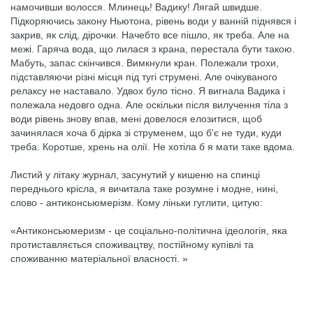
намочивши волосся. Млинець! Вадику! Лягай швидше.
Підкоряючись закону Ньютона, рівень води у ванній піднявся і
закрив, як слід, дірочки. Начебто все пішло, як треба. Але на
межі. Гаряча вода, що лилася з крана, перестала бути такою.
Мабуть, запас скінчився. Вимкнули кран. Полежали трохи,
підставляючи різні місця під тугі струмені. Але очікуваного
релаксу не наставало. Удвох було тісно. Я вигнала Вадика і
полежала недовго одна. Але оскільки після вилучення тіла з
води рівень знову впав, мені довелося елозитися, щоб
зачинялася хоча б дірка зі струменем, що б'є не туди, куди
треба. Коротше, хрень на олії. Не хотіла б я мати таке вдома.
Листий у літаку журнал, засунутий у кишеню на спинці
переднього крісла, я вичитала таке розумне і модне, нині,
слово - антиконсьюмерізм. Кому ліньки гуглити, цитую:
«Антиконсьюмеризм - це соціально-політична ідеологія, яка
протиставляється споживацтву, постійному купівлі та
споживанню матеріальної власності. »