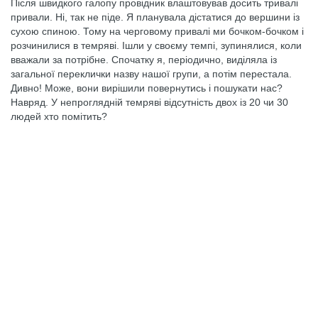
Після швидкого галопу провідник влаштовував досить тривалі
привали. Ні, так не піде. Я планувала дістатися до вершини із
сухою спиною. Тому на черговому привалі ми бочком-бочком і
розчинилися в темряві. Ішли у своєму темпі, зупинялися, коли
вважали за потрібне. Спочатку я, періодично, виділяла із
загальної переклички назву нашої групи, а потім перестала.
Дивно! Може, вони вирішили повернутись і пошукати нас?
Навряд. У непроглядній темряві відсутність двох із 20 чи 30
людей хто помітить?