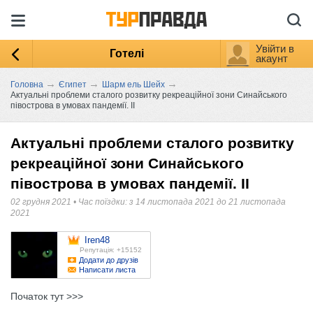
Увійти в
Готелі
акаунт
→
→
→
Головна
Єгипет
Шарм ель Шейх
Актуальні проблеми сталого розвитку рекреаційної зони Синайського
півострова в умовах пандемії. II
Актуальні проблеми сталого розвитку
рекреаційної зони Синайського
півострова в умовах пандемії. II
02 грудня 2021
•
Час поїздки: з 14 листопада 2021 до 21 листопада
2021
Iren48
Репутація: +15152
Додати до друзів
Написати листа
Початок тут >>>