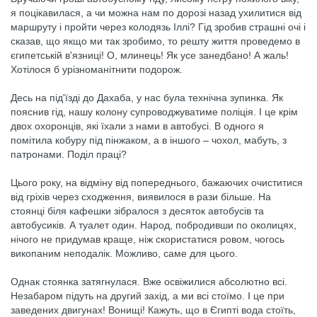
я поцікавилася, а чи можна нам по дорозі назад ухилитися від
маршруту і пройти через колодязь Іллі? Гід зробив страшні очі і
сказав, що якщо ми так зробимо, то решту життя проведемо в
єгипетській в'язниці! О, млинець! Як усе занедбано! А жаль!
Хотілося б урізноманітнити подорож.
Десь на під'їзді до Дахаба, у нас була технічна зупинка. Як
пояснив гід, нашу колону супроводжуватиме поліція. І це крім
двох охоронців, які їхали з нами в автобусі. В одного я
помітила кобуру під пінжаком, а в іншого – чохол, мабуть, з
патронами. Поділ праці?
Цього року, на відміну від попереднього, бажаючих очиститися
від гріхів через сходження, виявилося в рази більше. На
стоянці біля кафешки зібралося з десяток автобусів та
автобусиків. А туалет один. Народ, побродивши по околицях,
нічого не придумав краще, ніж скористатися ровом, чогось
викопаним неподалік. Можливо, саме для цього.
Однак стоянка затягнулася. Вже освіжилися абсолютно всі.
Незабаром підуть на другий захід, а ми всі стоїмо. І це при
заведених двигунах! Вонищі! Кажуть, що в Єгипті вода стоїть,