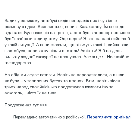
Вадик у великому автобусі сидів неподалік них і чув їхню
розмову з гідом. Виявляється, вони із Казахстану. Їм сьогодні
відлітати. Було вже пів на третю, а автобус в аеропорт повинен
був їх забрати годину тому. Оце нерви! Я вже на пані вийшла б
у такій ситуації. А вони сказали, що візьмуть таксі. І, вийшовши
з автобуса, перевалку пішли в готель! Афігети! Я б на день
вильоту жодної екскурсії не планувала. Але ж це я. Неспокійне
господарство.
На обід ми ледве встигли. Навіть не переодягалися, а пішли,
як були – у запилених бутсах та штанях. Втім, навіть після
трьох народ спокійнісінько продовжував вживати їжу та
алкоголь, і ніхто їх не гнав.
Продовження тут >>>
Переглянути оригінал
Перекладено автоматично з російської.