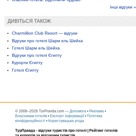
Інші відгуки »
ДИВІТЬСЯ ТАКОЖ
Charmillion Club Resort — відгуки
Відгуки про готелі Шарм ель Шейха
Готелі Шарм ель Шейха
Відгуки про готелі Єгипту
Курорти Єгипту
Готелі Єгипту
© 2006–2026 TurPravda.com
—
Допомога
•
Реклама
•
Власникам готелів
•
Експорт інформаціЇ
•
Політика
конфіденційності
•
Користувацька угода
ТурПравда -
відгуки туристів про готелі
| Рейтинг готелів
та курортів за відгуками туристів