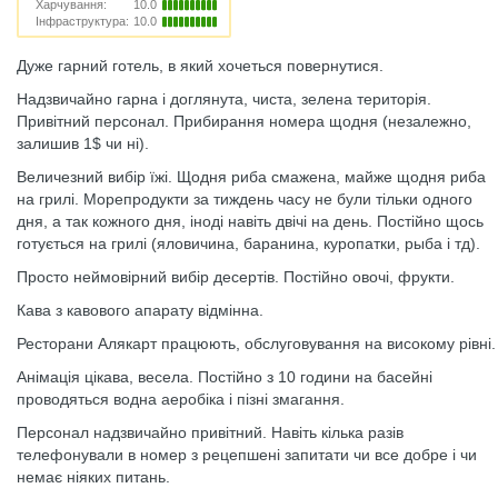
Харчування:
10.0
Інфраструктура:
10.0
Дуже гарний готель, в який хочеться повернутися.
Надзвичайно гарна і доглянута, чиста, зелена територія.
Привітний персонал. Прибирання номера щодня (незалежно,
залишив 1$ чи ні).
Величезний вибір їжі. Щодня риба смажена, майже щодня риба
на грилі. Морепродукти за тиждень часу не були тільки одного
дня, а так кожного дня, іноді навіть двічі на день. Постійно щось
готується на грилі (яловичина, баранина, куропатки, рыба і тд).
Просто неймовірний вибір десертів. Постійно овочі, фрукти.
Кава з кавового апарату відмінна.
Ресторани Алякарт працюють, обслуговування на високому рівні.
Анімація цікава, весела. Постійно з 10 години на басейні
проводяться водна аеробіка і пізні змагання.
Персонал надзвичайно привітний. Навіть кілька разів
телефонували в номер з рецепшені запитати чи все добре і чи
немає ніяких питань.