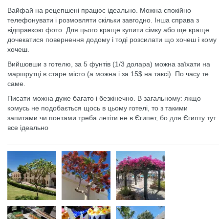
Вайфай на рецепшені працює ідеально. Можна спокійно
телефонувати і розмовляти скільки завгодно. Інша справа з
відправкою фото. Для цього краще купити сімку або ще краще
дочекатися повернення додому і тоді розсилати що хочеш і кому
хочеш.
Вийшовши з готелю, за 5 фунтів (1/3 долара) можна заїхати на
маршрутці в старе місто (а можна і за 15$ на таксі). По часу те
саме.
Писати можна дуже багато і безкінечно. В загальному: якщо
комусь не подобається щось в цьому готелі, то з такими
запитами чи понтами треба летіти не в Єгипет, бо для Єгипту тут
все ідеально