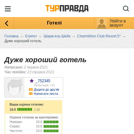
Увійти в
Готелі
акаунт
→
→
→
→
Головна
Єгипет
Шарм ель Шейх
Charmillion Club Resort 5*
Дуже хороший готель
Дуже хороший готель
Написано:
2 червня 2021
Час поїздки:
23 травня 2021
_752345
Репутація: +11
Додати до друзів
Написати листа
Ваша оцінка готелю:
10.0
з 10
Оцінки готелю за критеріями:
Номери:
10.0
Сервіс:
10.0
Чистота:
10.0