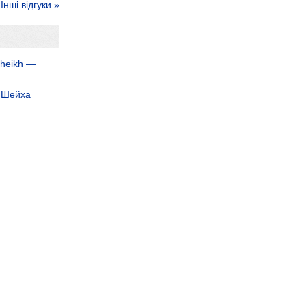
Інші відгуки »
Sheikh —
ь Шейха