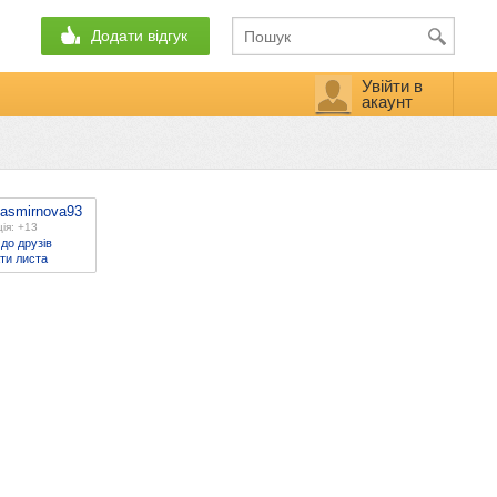
Додати відгук
Увійти в
акаунт
nasmirnova93
ія: +13
до друзів
ти листа