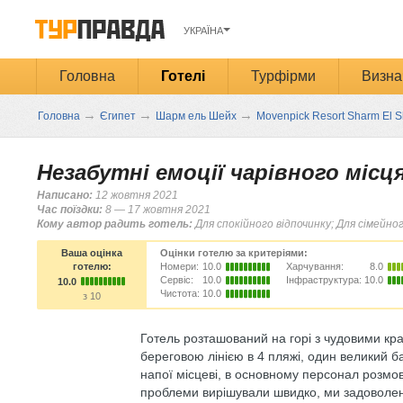
УКРАЇНА
Головна
Готелі
Турфірми
Визна
→
→
→
Головна
Єгипет
Шарм ель Шейх
Movenpick Resort Sharm El S
Незабутні емоції чарівного місц
Написано:
12 жовтня 2021
Час поїздки:
8 — 17 жовтня 2021
Кому автор радить готель:
Для спокійного відпочинку; Для сімейно
Ваша оцінка
Оцінки готелю за критеріями:
готелю:
Номери:
10.0
Харчування:
8.0
Сервіс:
10.0
Інфраструктура:
10.0
10.0
Чистота:
10.0
з 10
Готель розташований на горі з чудовими к
береговою лінією в 4 пляжі, один великий б
напої місцеві, в основному персонал розмов
проблеми вирішували швидко, ми задоволен