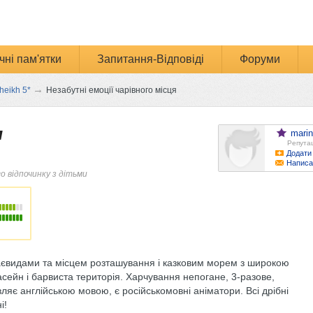
чні пам'ятки
Запитання-Відповіді
Форуми
→
heikh 5*
Незабутні емоції чарівного місця
я
mari
Репутац
Додати 
Написа
го відпочинку з дітьми
раєвидами та місцем розташування і казковим морем з широкою
асейн і барвиста територія. Харчування непогане, 3-разове,
ляє англійською мовою, є російськомовні аніматори. Всі дрібні
і!