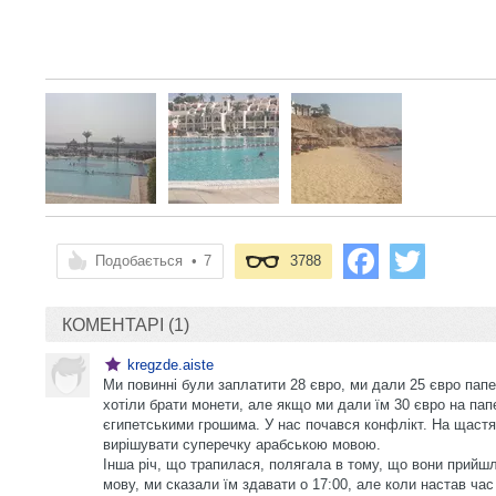
Подобається
•
7
3788
КОМЕНТАРІ (1)
kregzde.aiste
Ми повинні були заплатити 28 євро, ми дали 25 євро папе
хотіли брати монети, але якщо ми дали їм 30 євро на папе
єгипетськими грошима. У нас почався конфлікт. На щастя,
вирішувати суперечку арабською мовою.
Інша річ, що трапилася, полягала в тому, що вони прийшли
мову, ми сказали їм здавати о 17:00, але коли настав час