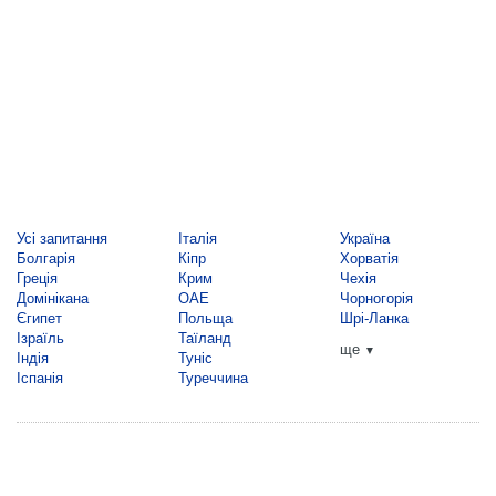
Усі запитання
Італія
Україна
Болгарія
Кіпр
Хорватія
Греція
Крим
Чехія
Домінікана
ОАЕ
Чорногорія
Єгипет
Польща
Шрі-Ланка
Ізраїль
Таїланд
ще
▼
Індія
Туніс
Іспанія
Туреччина