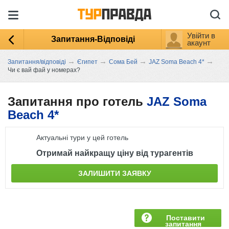
Увійти в
Запитання-Відповіді
акаунт
→
→
→
→
Запитання/відповіді
Єгипет
Сома Бей
JAZ Soma Beach 4*
Чи є вай фай у номерах?
Запитання про готель
JAZ Soma
Beach 4*
Актуальні тури у цей готель
Отримай найкращу ціну від турагентів
ЗАЛИШИТИ ЗАЯВКУ
Поставити
запитання