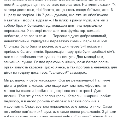
постійна циркуляція і не встигає нагріватися. На пляжі лежаки, їх
завжди достатньо, тіні багато, якщо хтось сонця боїться, як я. 6.
Ні разу не згоріла. На 7 день думала, що вже не обов'язково
мазатись і згоріла відразу ж. На пляжі з ранку мухи, але ми з
собою брали бризкалки від мошкари для тіла нормально
переживали. У номері включали теж фумігатор, комарів
небагато, але все ж таки. . . Персонал дуже доброзичливий,
ненав'язливий. Відвідувачі переважно сімейні пари за 40-50.
Спочатку було багато росіян, але дня через 3-4 поїхали і
приїхало багато німнів, бразильців, пару днів були арабські сім'ї,
але я не побачила там гучних, як пишуть. Для молоді там,
звичайно, сумно. Розваг практично ніяких, поки багато росіян,
організовують караоке, диско якесь, а так програма невелика для
діток на годину десь і все, "санаторій" завмирає.
Ми розважали себе масажами. Ось це рекомендую! На пляжі
дівчата роблять масаж, але якщо вам там некомфортно, то
можна їм сказати і робити в центрі спа за ті ж гроші. Дуже
якісний! Там же у спа є салон краси. Кемаль шикарний! робить
педикюр, я в нього робила комплекс масажів обличчя з
масочками. Отже, все там нормально, але занадто тихо. Сама
не люблю нав'язливий шум, але саме повна релаксація. З дітьми
я б не радила, там немає дитячої анімації як такої, діткам буде