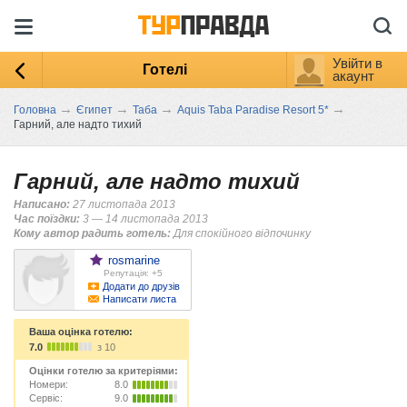
Увійти в
Готелі
акаунт
→
→
→
→
Головна
Єгипет
Таба
Aquis Taba Paradise Resort 5*
Гарний, але надто тихий
Гарний, але надто тихий
Написано:
27 листопада 2013
Час поїздки:
3 — 14 листопада 2013
Кому автор радить готель:
Для спокійного відпочинку
rosmarine
Репутація: +5
Додати до друзів
Написати листа
Ваша оцінка готелю:
7.0
з 10
Оцінки готелю за критеріями:
Номери:
8.0
Сервіс:
9.0