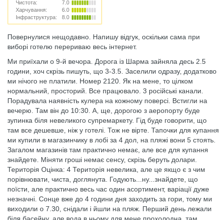
Чистота:
7.0
Харчування:
6.0
Інфраструктура:
8.0
Повернулися нещодавно. Напишу відгук, оскільки сама при
виборі готелю перериваю весь інтернет.
Ми приїхали о 9-й вечора. Дорога із Шарма зайняла десь 2.5
години, хоч скрізь пишуть, що 3-3.5. Заселили одразу, додатково
ми нічого не платили. Номер 2120. Як на мене, то цілком
нормальний, просторий. Все працювало. 3 російські канали.
Порадувала наявність кулера на кожному поверсі. Встигли на
вечерю. Там він до 10:30. А, ще, дорогою з аеропорту буде
зупинка біля невеликого супремаркету. Гід буде говорити, що
там все дешевше, ніж у готелі. Тож не вірте. Тапочки для купання
ми купили в магазинчику в лобі за 4 дол, на пляжі вони 5 стоять.
Загалом магазинів там практично немає, але все для купання
знайдете. Міняти гроші немає сенсу, скрізь беруть долари.
Територія Оцінка: 4 Територія невелика, але це якщо є з чим
порівнювати, чиста, доглянута. Годують...ну...знайдете, що
поїсти, але практично весь час один асортимент, варіації дуже
незначні. Сонце вже до 4 години дня заходить за гори, тому ми
виходили о 7.30, снідали і йшли на пляж. Перший день лежали
біля басейну, але вода в ньому для мене прохолодна, там