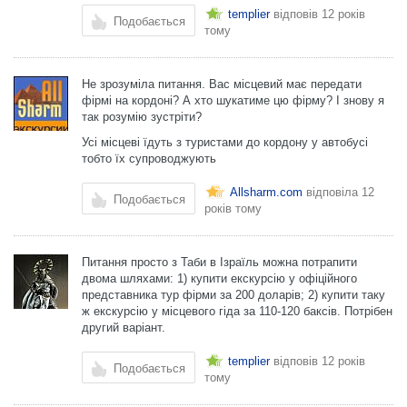
templier
відповів
12 років
Подобається
тому
Не зрозуміла питання. Вас місцевий має передати
фірмі на кордоні? А хто шукатиме цю фірму? І знову я
так розумію зустріти?
Усі місцеві їдуть з туристами до кордону у автобусі
тобто їх супроводжують
Allsharm.com
відповіла
12
Подобається
років тому
Питання просто з Таби в Ізраїль можна потрапити
двома шляхами: 1) купити екскурсію у офіційного
представника тур фірми за 200 доларів; 2) купити таку
ж екскурсію у місцевого гіда за 110-120 баксів. Потрібен
другий варіант.
templier
відповів
12 років
Подобається
тому