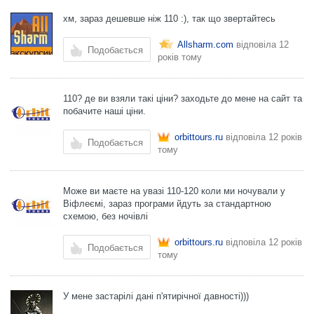
хм, зараз дешевше ніж 110 :), так що звертайтесь
Allsharm.com
відповіла
12
Подобається
років тому
110? де ви взяли такі ціни? заходьте до мене на сайт та
побачите наші ціни.
orbittours.ru
відповіла
12 років
Подобається
тому
Може ви маєте на увазі 110-120 коли ми ночували у
Віфлеємі, зараз програми йдуть за стандартною
схемою, без ночівлі
orbittours.ru
відповіла
12 років
Подобається
тому
У мене застарілі дані п'ятирічної давності)))