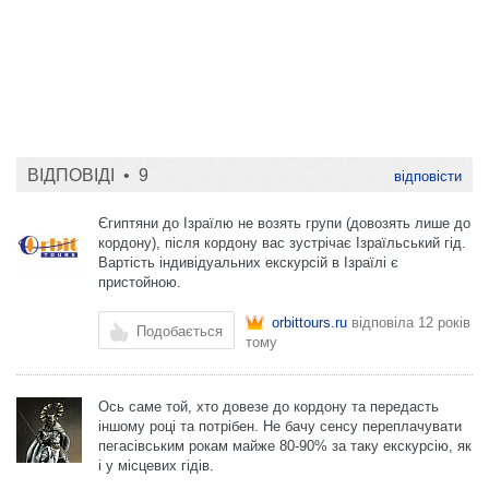
ВІДПОВІДІ •
9
відповісти
Єгиптяни до Ізраїлю не возять групи (довозять лише до
кордону), після кордону вас зустрічає Ізраїльський гід.
Вартість індивідуальних екскурсій в Ізраїлі є
пристойною.
orbittours.ru
відповіла
12 років
Подобається
тому
Ось саме той, хто довезе до кордону та передасть
іншому році та потрібен. Не бачу сенсу переплачувати
пегасівським рокам майже 80-90% за таку екскурсію, як
і у місцевих гідів.