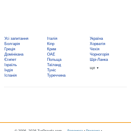
Усі запитання
Італія
Україна
Болгарія
Кіпр
Хорватія
Греція
Крим
Чехія
Домінікана
ОАЕ
Чорногорія
Єгипет
Польща
Шрі-Ланка
Ізраїль
Таїланд
ще
▼
Індія
Туніс
Іспанія
Туреччина