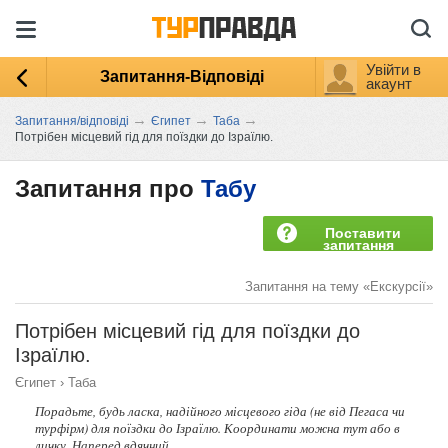
Увійти в
Запитання-Відповіді
акаунт
→
→
→
Запитання/відповіді
Єгипет
Таба
Потрібен місцевий гід для поїздки до Ізраїлю.
Запитання про
Табу
Поставити
запитання
Запитання на тему «Екскурсії»
Потрібен місцевий гід для поїздки до
Ізраїлю.
Єгипет
›
Таба
Порадьте, будь ласка, надійного місцевого гіда (не від Пегаса чи
турфірм) для поїздки до Ізраїлю. Координати можна тут або в
личку. Наперед вдячний.