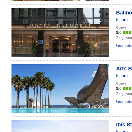
Balmor
Іспанія
,
Оцінка
9.0
2 відгуки
Читати від
Arts B
Іспанія
,
Оцінка
9.0
2 відгуки
Читати від
15 фото
Ibis S
Іспанія
,