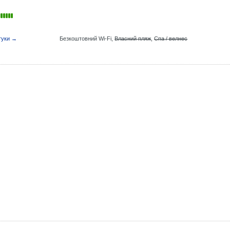
гуки →
Безкоштовний Wi-Fi,
Власний пляж
,
Спа / велнес