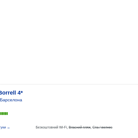
Borrell 4*
Барселона
гуки →
Безкоштовний Wi-Fi,
Власний пляж
,
Спа / велнес