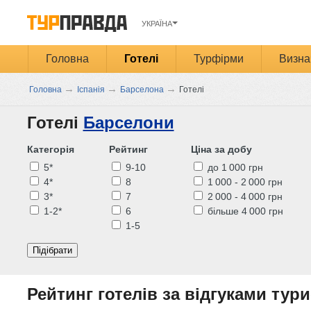
УКРАЇНА
Головна
Готелі
Турфірми
Визна
→
→
→
Головна
Іспанія
Барселона
Готелі
Готелі
Барселони
Категорія
Рейтинг
Ціна за добу
5*
9-10
до 1 000 грн
4*
8
1 000 - 2 000 грн
3*
7
2 000 - 4 000 грн
1-2*
6
більше 4 000 грн
1-5
Підібрати
Рейтинг готелів за відгуками тури