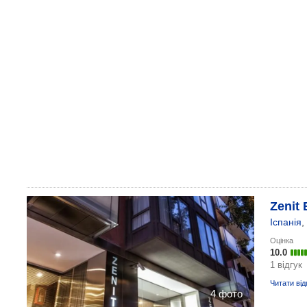
Zenit 
Іспанія
,
Оцінка
10.0
1 відгук
Читати від
4 фото