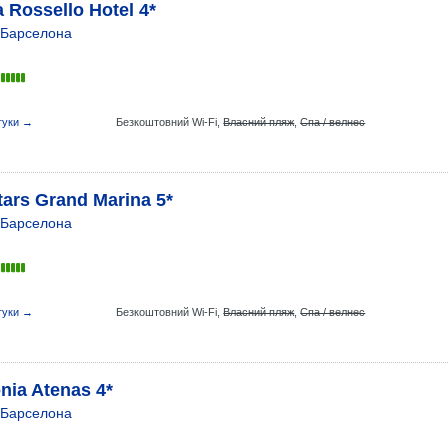
 Rossello Hotel 4*
Барселона
гуки →
Безкоштовний Wi-Fi,
Власний пляж
,
Спа / велнес
tars Grand Marina 5*
Барселона
гуки →
Безкоштовний Wi-Fi,
Власний пляж
,
Спа / велнес
nia Atenas 4*
Барселона