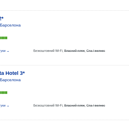
2*
Барселона
гуки →
Безкоштовний Wi-Fi,
Власний пляж
,
Спа / велнес
a Hotel 3*
Барселона
гуки →
Безкоштовний Wi-Fi,
Власний пляж
,
Спа / велнес