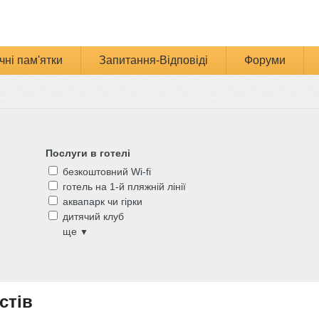
чні пам'ятки
Запитання-Відповіді
Форуми
Послуги в готелі
безкоштовний Wi-fi
готель на 1-й пляжній лінії
аквапарк чи гірки
дитячий клуб
ще
▼
стів