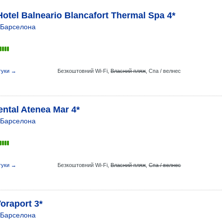
otel Balneario Blancafort Thermal Spa 4*
Барселона
гуки →
Безкоштовний Wi-Fi,
Власний пляж
,
Спа / велнес
ntal Atenea Mar 4*
Барселона
гуки →
Безкоштовний Wi-Fi,
Власний пляж
,
Спа / велнес
oraport 3*
Барселона