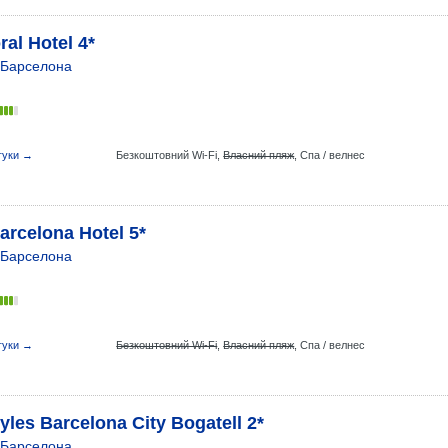
al Hotel 4*
Барселона
гуки →
Безкоштовний Wi-Fi,
Власний пляж
,
Спа / велнес
arcelona Hotel 5*
Барселона
гуки →
Безкоштовний Wi-Fi
,
Власний пляж
,
Спа / велнес
tyles Barcelona City Bogatell 2*
Барселона