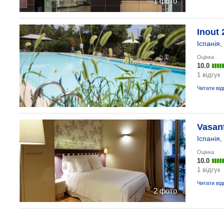
1 фото
Inout 
Іспанія
,
Оцінка
10.0
1 відгук
Читати від
Vasant
Іспанія
,
Оцінка
10.0
1 відгук
Читати від
2 фото