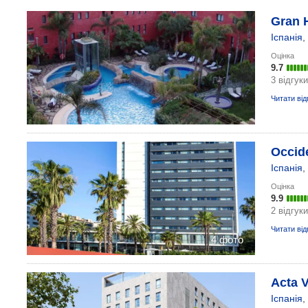
Gran H
Іспанія
,
Оцінка
9.7
3 відгуки
Читати від
Occide
Іспанія
,
Оцінка
9.9
2 відгуки
Читати від
4 фото
Acta V
Іспанія
,