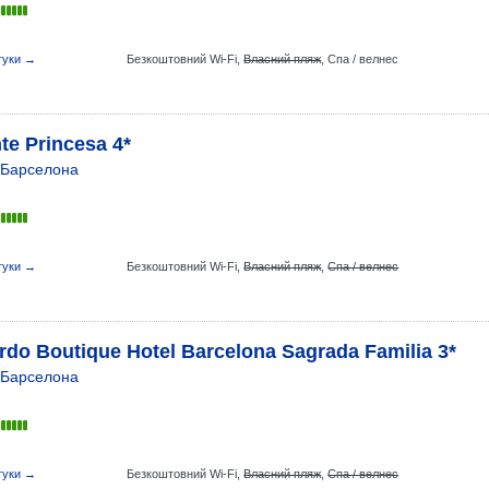
гуки →
Безкоштовний Wi-Fi,
Власний пляж
,
Спа / велнес
te Princesa 4*
Барселона
гуки →
Безкоштовний Wi-Fi,
Власний пляж
,
Спа / велнес
rdo Boutique Hotel Barcelona Sagrada Familia 3*
Барселона
гуки →
Безкоштовний Wi-Fi,
Власний пляж
,
Спа / велнес