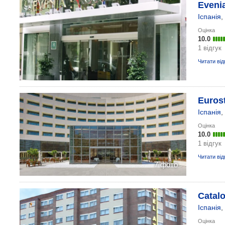
Evenia
Іспанія
,
Оцінка
10.0
1 відгук
Читати від
Euros
Іспанія
,
Оцінка
10.0
1 відгук
Читати від
7 фото
Catalo
Іспанія
,
Оцінка