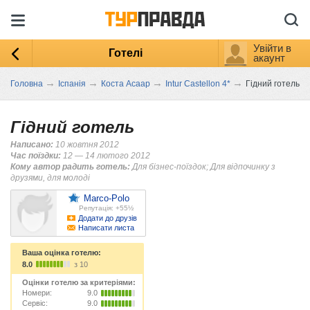
Увійти в
Готелі
акаунт
→
→
→
→
Головна
Іспанія
Коста Асаар
Intur Castellon 4*
Гідний готель
Гідний готель
Написано:
10 жовтня 2012
Час поїздки:
12 — 14 лютого 2012
Кому автор радить готель:
Для бізнес-поїздок; Для відпочинку з
друзями, для молоді
Marco-Polo
Репутація: +55½
Додати до друзів
Написати листа
Ваша оцінка готелю:
8.0
з 10
Оцінки готелю за критеріями:
Номери:
9.0
Сервіс:
9.0