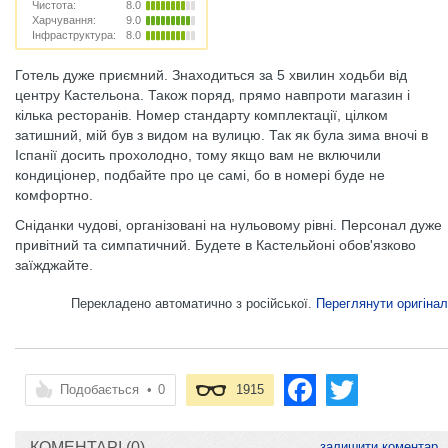
Чистота:
8.0
Харчування:
9.0
Інфраструктура:
8.0
Готель дуже приємний. Знаходиться за 5 хвилин ходьби від
центру Кастельона. Також поряд, прямо навпроти магазин і
кілька ресторанів. Номер стандарту комплектації, цілком
затишний, мій був з видом на вулицю. Так як була зима вночі в
Іспанії досить прохолодно, тому якщо вам не включили
кондиціонер, подбайте про це самі, бо в номері буде не
комфортно.
Сніданки чудові, організовані на нульовому рівні. Персонал дуже
привітний та симпатичний. Будете в Кастельйоні обов'язково
заїжджайте.
Перекладено автоматично з російської.
Переглянути оригінал
Подобається
•
0
1915
КОМЕНТАРІ (0)
залишити коментар