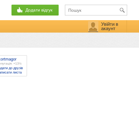
Додати відгук
Увійти в
акаунт
kortmagor
епутація: +13½
дати до друзів
аписати листа