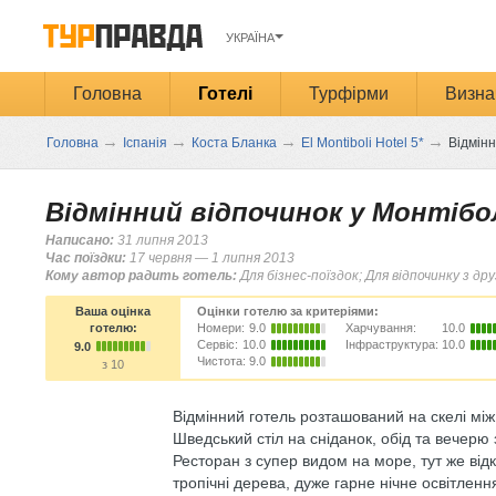
УКРАЇНА
Головна
Готелі
Турфірми
Визна
→
→
→
→
Головна
Іспанія
Коста Бланка
El Montiboli Hotel 5*
Відмінн
Відмінний відпочинок у Монтібо
Написано:
31 липня 2013
Час поїздки:
17 червня — 1 липня 2013
Кому автор радить готель:
Для бізнес-поїздок; Для відпочинку з др
Ваша оцінка
Оцінки готелю за критеріями:
готелю:
Номери:
9.0
Харчування:
10.0
Сервіс:
10.0
Інфраструктура:
10.0
9.0
Чистота:
9.0
з 10
Відмінний готель розташований на скелі мі
Шведський стіл на сніданок, обід та вечер
Ресторан з супер видом на море, тут же від
тропічні дерева, дуже гарне нічне освітленн