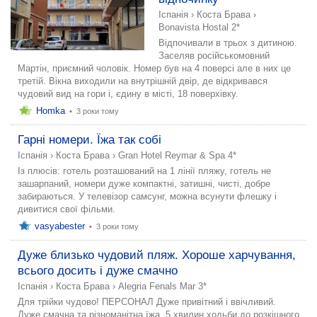
Іспанія
›
Коста Брава
›
Bonavista Hostal 2*
Відпочивали в трьох з дитиною.
Заселяв російськомовний
Мартін, приємний чоловік. Номер був на 4 поверсі але в них це
третій. Вікна виходили на внутрішній двір, де відкривався
чудовий вид на гори і, єдину в місті, 18 поверхівку.
Homka
•
3 роки тому
Гарні номери. Їжа так собі
Іспанія
›
Коста Брава
›
Gran Hotel Reymar & Spa 4*
Із плюсів: готель розташований на 1 лінії пляжу, готель не
зашарпаний, номери дуже компактні, затишні, чисті, добре
забираються. У телевізор самсунг, можна всунути флешку і
дивитися свої фільми.
vasyabester
•
3 роки тому
Дуже близько чудовий пляж. Хороше харчування,
всього досить і дуже смачно
Іспанія
›
Коста Брава
›
Alegria Fenals Mar 3*
Для трійки чудово! ПЕРСОНАЛ Дуже привітний і ввічливий.
Дуже смачна та різноманітна їжа. 5 хвилин ходьби до розкішного