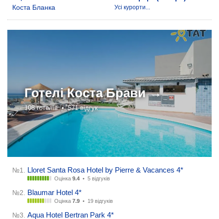
Коста Бланка
Усі курорти...
Готелі
Коста Брави →
108 готелів •
571 відгук
Lloret Santa Rosa Hotel by Pierre & Vacances 4*
№1.
Оцінка
9.4
•
5 відгуків
Blaumar Hotel 4*
№2.
Оцінка
7.9
•
19 відгуків
Aqua Hotel Bertran Park 4*
№3.