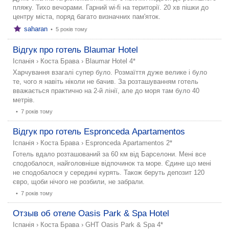
пляжу. Тихо вечорами. Гарний wi-fi на території. 20 хв пішки до
центру міста, поряд багато визначних пам'яток.
saharan
•
5 років тому
Відгук про готель Blaumar Hotel
Іспанія
›
Коста Брава
›
Blaumar Hotel 4*
Харчування взагалі супер було. Розмаїття дуже велике і було
те, чого я навіть ніколи не бачив. За розташуванням готель
вважається практично на 2-й лінії, але до моря там було 40
метрів.
•
7 років тому
Відгук про готель Espronceda Apartamentos
Іспанія
›
Коста Брава
›
Espronceda Apartamentos 2*
Готель вдало розташований за 60 км від Барселони. Мені все
сподобалося, найголовніше відпочинок та море. Єдине що мені
не сподобалося у середині курять. Також беруть депозит 120
євро, щоби нічого не розбили, не забрали.
•
7 років тому
Отзыв об отеле Oasis Park & Spa Hotel
Іспанія
›
Коста Брава
›
GHT Oasis Park & Spa 4*