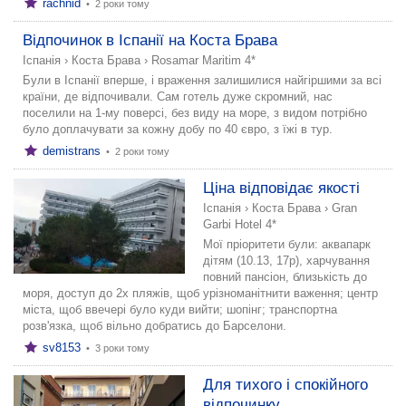
rachnid
•
2 роки тому
Відпочинок в Іспанії на Коста Брава
Іспанія
›
Коста Брава
›
Rosamar Maritim 4*
Були в Іспанії вперше, і враження залишилися найгіршими за всі
країни, де відпочивали. Сам готель дуже скромний, нас
поселили на 1-му поверсі, без виду на море, з видом потрібно
було доплачувати за кожну добу по 40 євро, з їжі в тур.
demistrans
•
2 роки тому
Ціна відповідає якості
Іспанія
›
Коста Брава
›
Gran
Garbi Hotel 4*
Мої пріоритети були: аквапарк
дітям (10.13, 17р), харчування
повний пансіон, близькість до
моря, доступ до 2х пляжів, щоб урізноманітнити важення; центр
міста, щоб ввечері було куди вийти; шопінг; транспортна
розв'язка, щоб вільно добратись до Барселони.
sv8153
•
3 роки тому
Для тихого і спокійного
відпочинку