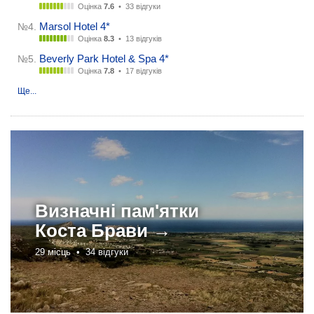
Оцінка
7.6
•
33 відгуки
Marsol Hotel 4*
№4.
Оцінка
8.3
•
13 відгуків
Beverly Park Hotel & Spa 4*
№5.
Оцінка
7.8
•
17 відгуків
Ще...
Визначні пам'ятки
Коста Брави →
29 місць •
34 відгуки