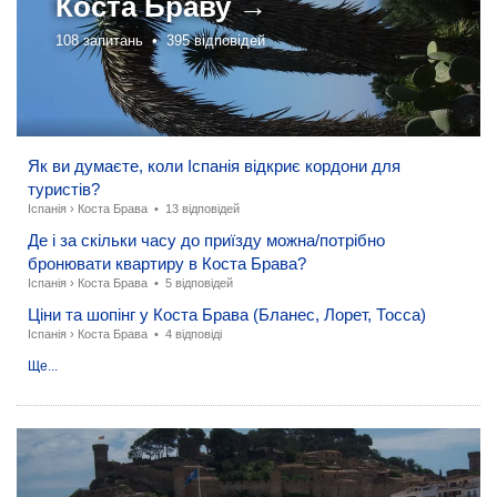
Коста Браву →
108 запитань •
395 відповідей
Як ви думаєте, коли Іспанія відкриє кордони для
туристів?
Іспанія
›
Коста Брава
•
13 відповідей
Де і за скільки часу до приїзду можна/потрібно
бронювати квартиру в Коста Брава?
Іспанія
›
Коста Брава
•
5 відповідей
Ціни та шопінг у Коста Брава (Бланес, Лорет, Тосса)
Іспанія
›
Коста Брава
•
4 відповіді
Ще...