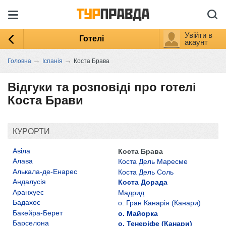
Увійти в
Готелі
акаунт
→
→
Головна
Іспанія
Коста Брава
Відгуки та розповіді про готелі
Коста Брави
КУРОРТИ
Авіла
Коста Брава
Алава
Коста Дель Маресме
Алькала-де-Енарес
Коста Дель Соль
Андалусія
Коста Дорада
Аранхуес
Мадрид
Бадахос
о. Гран Канарія (Канари)
Бакейра-Берет
о. Майорка
Барселона
о. Тенеріфе (Канари)