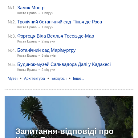
Замок Монгрі
№1.
Коста Брава •
1 відгук
Тропічний ботанічний сад Пінья де Роса
№2.
Коста Брава •
1 відгук
Фортеця Віла Веллья Тосса-де-Мар
№3.
Коста Брава •
2 відгуки
Ботанічний сад Марімуртру
№4.
Коста Брава •
5 відгуків
Будинок-музей Сальвадора Далі у Кадакесі
№5.
Коста Брава •
2 відгуки
•
•
•
Музеї
Архітектура
Екскурсії
Інше...
Запитання-відповіді про