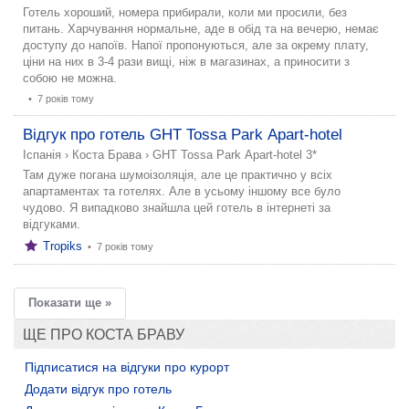
Готель хороший, номера прибирали, коли ми просили, без
питань. Харчування нормальне, аде в обід та на вечерю, немає
доступу до напоїв. Напої пропонуються, але за окрему плату,
ціни на них в 3-4 рази вищі, ніж в магазинах, а приносити з
собою не можна.
•
7 років тому
Відгук про готель GHT Tossa Park Apart-hotel
Іспанія
›
Коста Брава
›
GHT Tossa Park Apart-hotel 3*
Там дуже погана шумоізоляція, але це практично у всіх
апартаментах та готелях. Але в усьому іншому все було
чудово. Я випадково знайшла цей готель в інтернеті за
відгуками.
Tropiks
•
7 років тому
Показати ще »
ЩЕ ПРО КОСТА БРАВУ
Підписатися на відгуки про курорт
Додати відгук про готель