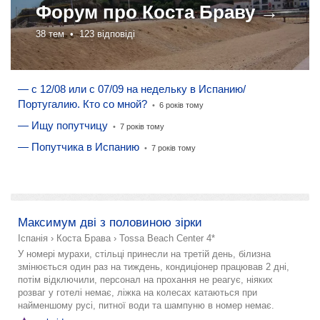
Форум про
Коста Браву →
38 тем •
123 відповіді
— с 12/08 или с 07/09 на недельку в Испанию/
Португалию. Кто со мной?
•
6 років тому
— Ищу попутчицу
•
7 років тому
— Попутчика в Испанию
•
7 років тому
додати розповідь
Максимум дві з половиною зірки
Іспанія
›
Коста Брава
›
Tossa Beach Center 4*
У номері мурахи, стільці принесли на третій день, білизна
змінюється один раз на тиждень, кондиціонер працював 2 дні,
потім відключили, персонал на прохання не реагує, ніяких
розваг у готелі немає, ліжка на колесах катаються при
найменшому русі, питної води та шампуню в номер немає.