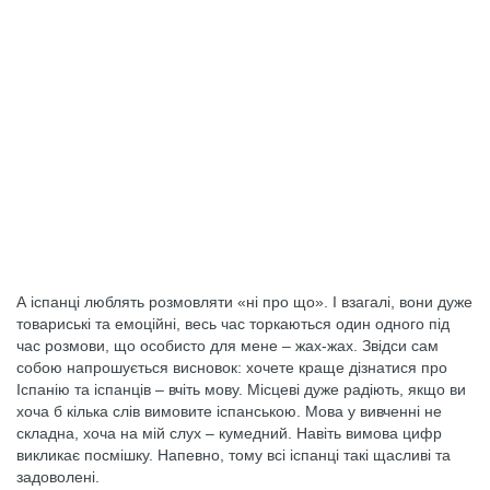
А іспанці люблять розмовляти «ні про що». І взагалі, вони дуже
товариські та емоційні, весь час торкаються один одного під
час розмови, що особисто для мене – жах-жах. Звідси сам
собою напрошується висновок: хочете краще дізнатися про
Іспанію та іспанців – вчіть мову. Місцеві дуже радіють, якщо ви
хоча б кілька слів вимовите іспанською. Мова у вивченні не
складна, хоча на мій слух – кумедний. Навіть вимова цифр
викликає посмішку. Напевно, тому всі іспанці такі щасливі та
задоволені.