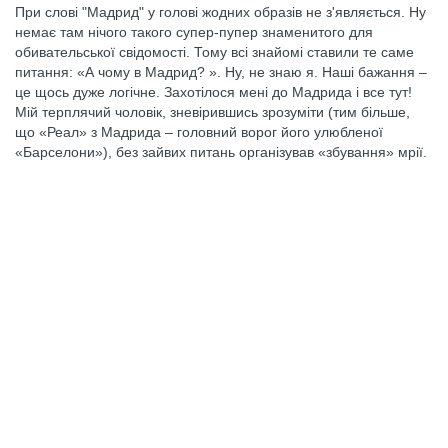
При слові "Мадрид" у голові жодних образів не з'являється. Ну
немає там нічого такого супер-пупер знаменитого для
обивательської свідомості. Тому всі знайомі ставили те саме
питання: «А чому в Мадрид? ». Ну, не знаю я. Наші бажання –
це щось дуже логічне. Захотілося мені до Мадрида і все тут!
Мій терплячий чоловік, зневірившись зрозуміти (тим більше,
що «Реал» з Мадрида – головний ворог його улюбленої
«Барселони»), без зайвих питань організував «збування» мрії.