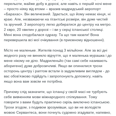
перельоти, майже добу в дорозі, але навіть о першій ночі мене
– просто ніяку від втоми – вразив мадридський аеропорт
«Барахас». Він величезний. Здається, що йому немає кінця, ні
краю. Але, незважаючи на гігантські розміри, він дуже чистий
та зручний. З аеропорту легко добиратися до центру на метро.
2 євро, 20 хвилин у дорозі – і ви у серці іспанської столиці.
Мені вона сподобалася одразу. Та що там казати! Вона
перевершила всі мої очікування (в приємному відношенні).
Місто не маленьке. Жителів понад 3 мільйони. Але за всі дні
жодного разу не виникло відчуття, що я маленька мурашка і до
мене нікому не діло. Мадриленьйо (так самі себе називають
аборигени) дуже доброзичливі. Якщо ви опинилися трохи
осторонь центру і раптом встали із задумливим виглядом - до
вас обов'язково підійдуть і запропонують допомогу, навіть
якщо вона вам зовсім не потрібна.
Причому слід зазначити, що іспанці у своїй масі не турбують
себе вивченням мови міжнародного спілкування. Тому
говорити з вами будуть практично скрізь виключно іспанською.
Трохи згодом, з подивом зрозумівши, що ви не володієте
мовою Сервантеса, вони почнуть судомно згадувати, напевно,