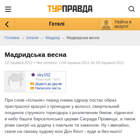
Увійти в
Готелі
акаунт
→
→
→
Головна
Іспанія
Мадрид
Мадридська весна
Мадридська весна
10 травня 2011
•
Час поїздки: з 04 травня 2011 до 06 травня 2011
sky152
Репутація: +11½
Додати до друзів
Написати листа
При слові «Іспанія» перед очима одразу постає образ
пристрасної красуні з трояндою у волоссі, смертельний
поєдинок стрункого тореодора з розлюченим биком, піднесені
в небо башти барселонської церкви Саграда Прізвище, а також
річки сангрії на додачу з паельєю та хамоном. Ну і звичайно,
скаче на своєму худому коні Дон Кіхот - куди ж без нього!