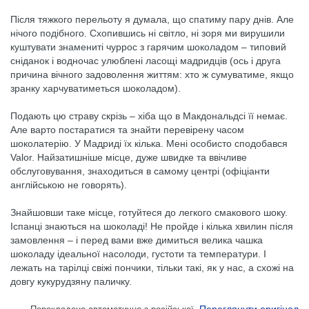
Після тяжкого перельоту я думала, що спатиму пару днів. Але
нічого подібного. Схопившись ні світло, ні зоря ми вирушили
куштувати знамениті чуррос з гарячим шоколадом – типовий
сніданок і водночас улюблені ласощі мадридців (ось і друга
причина вічного задоволення життям: хто ж сумуватиме, якщо
зранку харчуватиметься шоколадом).
Подають цю страву скрізь – хіба що в Макдональдсі її немає.
Але варто постаратися та знайти перевірену часом
шоколатерію. У Мадриді їх кілька. Мені особисто сподобався
Valor. Найзатишніше місце, дуже швидке та ввічливе
обслуговування, знаходиться в самому центрі (офіціанти
англійською не говорять).
Знайшовши таке місце, готуйтеся до легкого смакового шоку.
Іспанці знаються на шоколаді! Не пройде і кілька хвилин після
замовлення – і перед вами вже димиться велика чашка
шоколаду ідеальної насолоди, густоти та температури. І
лежать на тарілці свіжі пончики, тільки такі, як у нас, а схожі на
довгу кукурудзяну паличку.