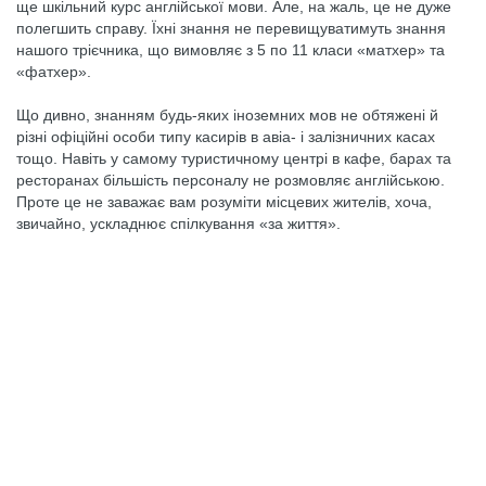
ще шкільний курс англійської мови. Але, на жаль, це не дуже
полегшить справу. Їхні знання не перевищуватимуть знання
нашого трієчника, що вимовляє з 5 по 11 класи «матхер» та
«фатхер».
Що дивно, знанням будь-яких іноземних мов не обтяжені й
різні офіційні особи типу касирів в авіа- і залізничних касах
тощо. Навіть у самому туристичному центрі в кафе, барах та
ресторанах більшість персоналу не розмовляє англійською.
Проте це не заважає вам розуміти місцевих жителів, хоча,
звичайно, ускладнює спілкування «за життя».