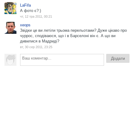
LaFifa
А фото є?:)
чт, 12 тра 2011, 00:21
xeops
Звідки це ви летіли трьома перельотами? Дуже цікаво про
чуррос, сподіваюся, що і в Барселоні він є. А що ви
дивилися в Мадриді?
вт, 30 сер 2011, 23:25