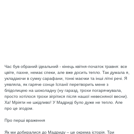
Час був обраний ідеальний - кінець квітня-початок травня: все
цвіте, пахне, немає спеки, але вже досить тепло. Так думала я,
укладаючи в сумку сарафани, тонкі маєчки та інші літні речі. Я
уявляла, як гаряче сонце Іспанії перетворить мене з
блідолицею на шоколадну (ну гаразд, трохи погарячкувала,
просто хотілося трохи зігрітися після нашої невесняної весни).
Ха! Мріяти не шкідливо! У Мадриді було дуже не тепло. Але
про це згодом.
Про перші враження
Як ми добиралися до Мадриду – це окрема історія. Три