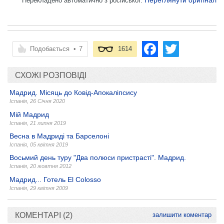
Переглянути оригінал
Перекладено автоматично з російської.
Подобається
•
7
1614
СХОЖІ РОЗПОВІДІ
Мадрид. Місяць до Ковід-Апокаліпсису
Іспанія
,
26 Січня 2020
Мій Мадрид
Іспанія
,
21 липня 2019
Весна в Мадриді та Барселоні
Іспанія
,
05 квітня 2019
Восьмий день туру "Два полюси пристрасті". Мадрид.
Іспанія
,
20 жовтня 2012
Мадрид... Готель El Colosso
Іспанія
,
29 квітня 2009
КОМЕНТАРІ (2)
залишити коментар