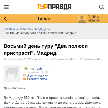
Увійти в
Готелі
акаунт
→
→
→
Головна
Іспанія
Мадрид
Восьмий день туру "Два полюси пристрасті". Мадрид.
Восьмий день туру "Два полюси
пристрасті". Мадрид.
15 листопада 2012
•
Час поїздки: з 20 жовтня 2012 до 20 жовтня 2012
rita_rush
Репутація: +172½
Додати до друзів
Написати листа
День восьмий.
До Мадриду 550 км. Після вчорашніх танців на воді це навіть
тішить. До автобуса вже звикли як до рідного дому. Дрімаємо,
загорнувшись у плед. Дивно, але не застудилися, хоча вчора