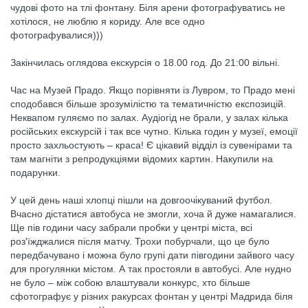
чудові фото на тлі фонтану. Біля арени фотографуватись не
хотілося, не люблю я кориду. Але все одно
фотографувалися)))
Закінчилась оглядова екскурсія о 18.00 год. До 21:00 вільні.
Час на Музей Прадо. Якщо порівняти із Лувром, то Прадо мені
сподобався більше зрозумілістю та тематичністю експозицій.
Неквапом гуляємо по залах. Аудіогід не брали, у залах кілька
російських екскурсій і так все чутно. Кілька годин у музеї, емоції
просто захльостують – краса! Є цікавий відділ із сувенірами та
там магніти з репродукціями відомих картин. Накупили на
подарунки.
У цей день наші хлопці пішли на довгоочікуваний футбол.
Вчасно дістатися автобуса не змогли, хоча й дуже намагалися.
Ще пів години часу забрали пробки у центрі міста, всі
роз'їжджалися після матчу. Трохи побурчали, що це було
передбачувано і можна було групі дати півгодини зайвого часу
для прогулянки містом. А так простояли в автобусі. Але нудно
не було – між собою влаштували конкурс, хто більше
сфотографує у різних ракурсах фонтан у центрі Мадрида біля