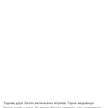
Уздовж доріг безліч величезних вітряків. Гарне видовище.
Їдемо знову у тиші. За вікном багато цікавого, але невідомого.