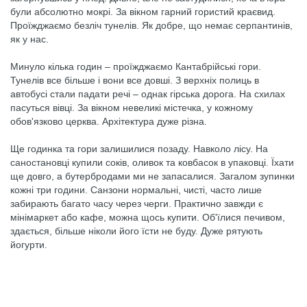
були абсолютно мокрі. За вікном гарний гористий краєвид.
Проїжджаємо безліч тунелів. Як добре, що немає серпантинів,
як у нас.
Минуло кілька годин – проїжджаємо Кантабрійські гори.
Тунелів все більше і вони все довші. З верхніх полиць в
автобусі стали падати речі – однак гірська дорога. На схилах
пасуться вівці. За вікном невеликі містечка, у кожному
обов'язково церква. Архітектура дуже різна.
Ще годинка та гори залишилися позаду. Навколо лісу. На
саностановці купили соків, оливок та ковбасок в упаковці. Їхати
ще довго, а бутербродами ми не запасалися. Загалом зупинки
кожні три години. Санзони нормальні, чисті, часто лише
забирають багато часу через черги. Практично завжди є
мінімаркет або кафе, можна щось купити. Об'їлися печивом,
здається, більше ніколи його їсти не буду. Дуже рятують
йогурти.