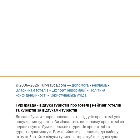
© 2006–2026 TurPravda.com
—
Допомога
•
Реклама
•
Власникам готелів
•
Експорт інформаціЇ
•
Політика
конфіденційності
•
Користувацька угода
ТурПравда -
відгуки туристів про готелі
| Рейтинг готелів
та курортів за відгуками туристів
До вашої уваги запропоновано сотні відгуків про готелі усіх
популярних курортів. Ви дізнаєтесь всю правду про готелі «з
перших вуст». Думки реальних туристів про готелі та
курорти допоможуть Вам прийняти рішення щодо вибору
готелю. Читайте відгуки туристів - користуйтеся досвідом