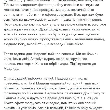
Тільки по клацанням фотоапаратів у салоні чи за вигуками
можна визначити, що проїжджаємо щось незвичайне та
встигнути чи побачити чи сфотографувати. Все, що нам було
озвучено на цьому відрізку шляху – назва гір і після питання.
Не знаю, може так і належить, але за вікном стільки всього, хоч
трохи зорієнтуватися. Дуже шкодую, що з нами немає зятя,
воно обожнює навігатори і ми були в курсі де знаходимося
кожну хвилину шляху. Проїжджаємо якийсь величезний палац,
з одного боку, високі стіни, а всередині ціле місто.
Третя година дня. Нарешті вийшло сонечко. Ми не бачили
його кілька днів. Автобус одразу ожив, заворушився,
посипалися жарти. Хоча на обрії хмари. Під'їжджаємо до
Мадриду.
Огляд цікавий, інформативний. Надворі сонячно, всі
повеселішали. Та й Мадрид надзвичайно гарний, здається,
більшість будинків у ньому білі, яскраві. Декілька зупинок на
фотопаузу по 15 хвилин. Перша біля пам'ятника Дон Кіхоту та
Санчо-Пансо, а друга біля арени для бою бугаїв. Біля Дон
Кіхота сфотографуватися складно, пам'ятник обліплений
охочими з усіх боків. Але він великий, і з іншого боку виходять