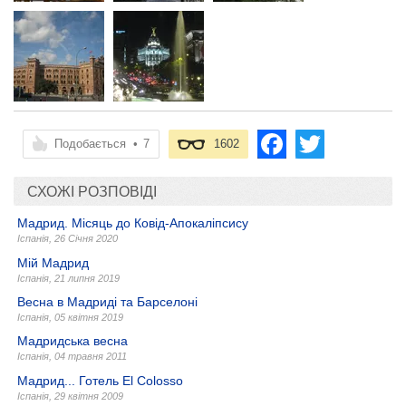
Подобається
•
7
1602
СХОЖІ РОЗПОВІДІ
Мадрид. Місяць до Ковід-Апокаліпсису
Іспанія
,
26 Січня 2020
Мій Мадрид
Іспанія
,
21 липня 2019
Весна в Мадриді та Барселоні
Іспанія
,
05 квітня 2019
Мадридська весна
Іспанія
,
04 травня 2011
Мадрид... Готель El Colosso
Іспанія
,
29 квітня 2009