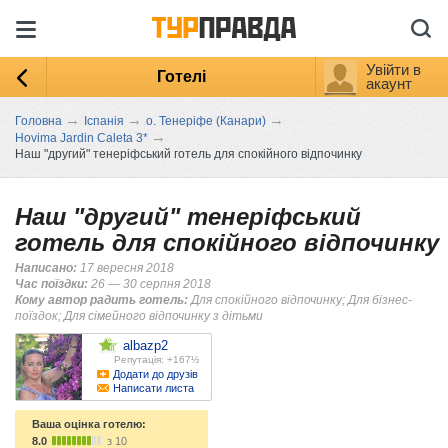
Увійти в
Готелі
акаунт
→
→
→
Головна
Іспанія
о. Тенеріфе (Канари)
→
Hovima Jardin Caleta 3*
Наш "другий" тенеріфський готель для спокійного відпочинку
Наш "другий" тенеріфський
готель для спокійного відпочинку
Написано:
17 вересня 2018
Час поїздки:
26 — 30 серпня 2018
Кому автор радить готель:
Для спокійного відпочинку; Для бізнес-
поїздок; Для сімейного відпочинку з дітьми
albazp2
Репутація: +167½
Додати до друзів
Написати листа
Ваша оцінка готелю:
8.0
з 10