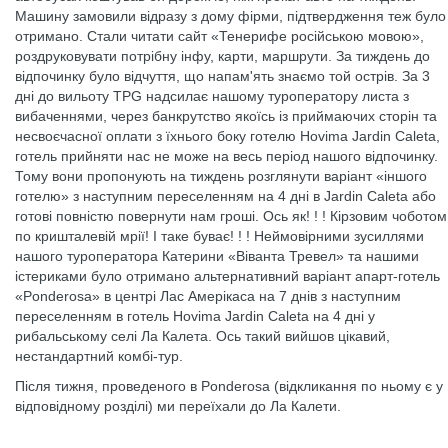
Машину замовили відразу з дому фірми, підтвердження теж було
отримано. Стали читати сайт «Тенерифе російською мовою»,
роздруковувати потрібну інфу, карти, маршрути. За тиждень до
відпочинку було відчуття, що напам'ять знаємо той острів. За 3
дні до вильоту TPG надсилає нашому туроператору листа з
вибаченнями, через банкрутство якоїсь із приймаючих сторін та
несвоєчасної оплати з їхнього боку готелю Hovima Jardin Caleta,
готель прийняти нас не може на весь період нашого відпочинку.
Тому вони пропонують на тиждень розглянути варіант «іншого
готелю» з наступним переселенням на 4 дні в Jardin Caleta або
готові повністю повернути нам гроші. Ось як! ! ! Кірзовим чоботом
по кришталевій мрії! І таке буває! ! ! Неймовірними зусиллями
нашого туроператора Катерини «Віванта Тревел» та нашими
істериками було отримано альтернативний варіант апарт-готель
«Ponderosa» в центрі Лас Амерікаса на 7 днів з наступним
переселенням в готель Hovima Jardin Caleta на 4 дні у
рибальському селі Ла Калета. Ось такий вийшов цікавий,
нестандартний комбі-тур.
Після тижня, проведеного в Ponderosa (відкликання по ньому є у
відповідному розділі) ми переїхали до Ла Калети.