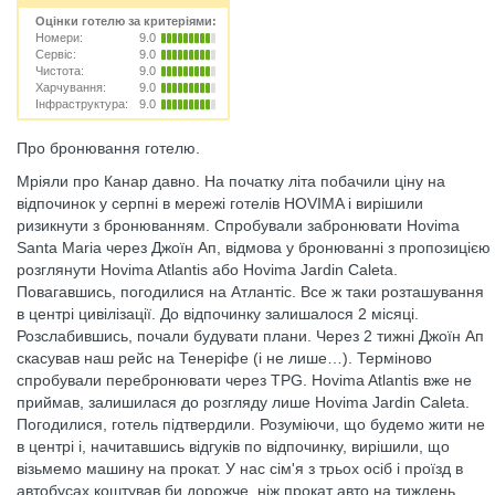
Оцінки готелю за критеріями:
Номери:
9.0
Сервіс:
9.0
Чистота:
9.0
Харчування:
9.0
Інфраструктура:
9.0
Про бронювання готелю.
Мріяли про Канар давно. На початку літа побачили ціну на
відпочинок у серпні в мережі готелів HOVIMA і вирішили
ризикнути з бронюванням. Спробували забронювати Hovima
Santa Maria через Джоїн Ап, відмова у бронюванні з пропозицією
розглянути Hovima Atlantis або Hovima Jardin Caleta.
Повагавшись, погодилися на Атлантіс. Все ж таки розташування
в центрі цивілізації. До відпочинку залишалося 2 місяці.
Розслабившись, почали будувати плани. Через 2 тижні Джоїн Ап
скасував наш рейс на Тенеріфе (і не лише…). Терміново
спробували перебронювати через TPG. Hovima Atlantis вже не
приймав, залишилася до розгляду лише Hovima Jardin Caleta.
Погодилися, готель підтвердили. Розуміючи, що будемо жити не
в центрі і, начитавшись відгуків по відпочинку, вирішили, що
візьмемо машину на прокат. У нас сім'я з трьох осіб і проїзд в
автобусах коштував би дорожче, ніж прокат авто на тиждень.