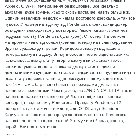
апартаментах оснащення як у турецьких п'ятизірках, тільки з
кухнею. Є Wi-Fi, телебачення безкоштовне. Все ідеально
акуратне, дуже зручне. Усього скрізь вистачає, навіть більш ніж.
Єдиний невеликий недолік – немає ростового дзеркала. А так все
чудово. У номері на відміну від Ponderosa є фен, кондиціонер,
розхідники знаходяться у дозаторах. Ремонт свіжий, ліжка нові,
подушки чисті (у Ponderosa були курні). Є тостер. На балконі
матер'яний навіс від сонця (крайній поверх) на пульті керування.
Зручна сушарка для речей. Коридором ліворуч від нашого
номера джакузі на даху. Внизу в басейні повно відпочиваючих,
галасливо, анімація, а тут вгорі в джакузі кілька сімей тихо,
спокійно, умиротворено. Навколо джакузі стоять діжки з
декоративними кущами, пальмами, відкривається чудовий вид на
океан та узбережжя. Є ще одне джакузі в іншому крилі готелю,
але 16+. Там є бар і воно більше за розмірами джакузі та
площею з шезлонгами. Чим ще зраділа JARDIN CALETTA, так це
наявністю парасольок від сонця! Ліфти нові, класні, кнопки
сенсорні, швидше ніж у Ponderosa. Правда у Ponderosa 12
поверхів та ліфти хоч і втомлені, але OTIS, а тут Schnider.
Харчування в рази перевершує за різноманітністю Ponderosa,
але всі напої на вечерю платно! У тому числі й кола, фанта,
спрайт. Вечеря тематична.