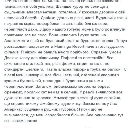
«Рибальське село» Ла Калєта на вигляд виявилося зовсім не
таким, як я її собі уявляла. Швидше курортне селище з
суцільними апартаментами, готелями. У кожному дворику є свій
невеликий басейн. Доріжки ідеально рівні, чисті. Будиночки такі ж
яскраві як скрізь, пофарбовані в світлі або білі кольори,
черепітчасті дахи. З даху нашого готелю можна було розглянути
практично все це село. Вона невелика і дуже затишна.
Апартаменти в ній на будь-який смак та будь-якого стилю. Поруч
розташовані апартаменти Flamingo Resort наче з голлівудських
фільмів. Я ніколи не бачила нічого подібного. Справжні умови
Делюкс класу для відпочинку. Пафосні та претензійні. Все
виконано в стилі хай-тек, рівні форми, вітринне скло, не
стандартні шезлонги. Навіть власна підзорна труба на балконі. Є
в селі менш шикарні, але більш затишні, озеленені дворики з
кущами бугенвіллій, олеандрові будиночки з дахами
черепітчастими. Загалом, рибальських мереж на березі,
сіреньких, похилих хат немає в селищі. У реалії виявилося все
дуже затишно та красиво! Атмосфера в селищі дуже спокійна,
що сприяє тихому сімейному відпочинку. Зовсім не як у Лас
Америкасі суцільний рушник і тусовки. Я поки що не
визначилася, де мені сподобалося більше. Але однозначно тут
все зовсім інакше.