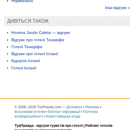
Нормально.
Інші відгуки »
ДИВІТЬСЯ ТАКОЖ
Hovima Jardin Caleta — відгуки
Відгуки про готелі Тенеріфе
Готелі Тенеріфе
Відгуки про готелі Іспанії
Курорти Іспанії
Готелі Іспанії
© 2006–2026 TurPravda.com
—
Допомога
•
Реклама
•
Власникам готелів
•
Експорт інформаціЇ
•
Політика
конфіденційності
•
Користувацька угода
ТурПравда -
відгуки туристів про готелі
| Рейтинг готелів