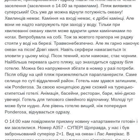
заселення (заселення о 14.00 за правилами). Пляж виявився
суперський! Ось уже де можна відчути потужність океану!
Хвилинців немає. Каміння на вході немає, є дрібні камінці. Але
вони не надто напружують при заході у воду. Тільки при
хвилюванні океану хвиля може вдарити цими камінчиками по
ногах. Випробувала на собі. Тож за жовтого прапора не раджу
стояти у воді на березі. Травмонебезпечно. Але як гарно накочує
океан на пісок! Довгі хвилі. Навіть серфери намагаються їх
зловити у цьому місці. Пісок темний, коли намокає, стає чорним.
Найбільша перевага цього пляжу, що знаходиться одразу біля
готелю. Можна без напруження збігати в номер у разі потреби.
Після обіду на цей пляж приземляються парапланеристи. Саме
селище по суті віддалений район. Готель нам здався затишним,
ніж Ponderosa. За своєю концепцією дуже схожий на турецько-
єгипетські готелі. Анімація, басейни, ресторан, бари, міні-диско
увечері. Готель для типового сімейного відпочинку. Молоді тут
може бути нудно. Але рівень готелю вищий, ніж попередня
Ponderosa, відчувається одразу.
О 14:00 нам повідомили приємну новину «апартаменти готові» і
ми заселилися. Номер А357 - СУПЕР! Щоправда, у нас і був
заброньований суперіор 2+1. Вид на океан і Лас Амерікас. В