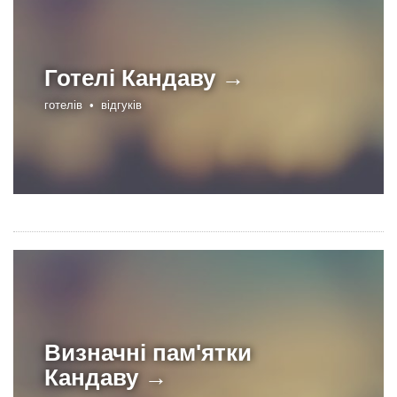
Готелі
Кандаву →
готелів •
відгуків
Визначні пам'ятки
Кандаву →