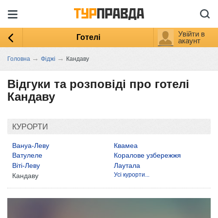
Увійти в
Готелі
акаунт
→
→
Головна
Фіджі
Кандаву
Відгуки та розповіді про готелі
Кандаву
КУРОРТИ
Вануа-Леву
Квамеа
Ватулеле
Коралове узбережжя
Віті-Леву
Лаутала
Усі курорти...
Кандаву