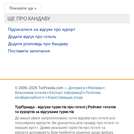
Показати ще »
ЩЕ ПРО КАНДАВУ
Підписатися на відгуки про курорт
Додати відгук про готель
Додати розповідь про Кандаву
Поставити запитання
© 2006–2026 TurPravda.com
—
Допомога
•
Реклама
•
Власникам готелів
•
Експорт інформаціЇ
•
Політика
конфіденційності
•
Користувацька угода
ТурПравда -
відгуки туристів про готелі
| Рейтинг готелів
та курортів за відгуками туристів
До вашої уваги запропоновано сотні відгуків про готелі усіх
популярних курортів. Ви дізнаєтесь всю правду про готелі «з
перших вуст». Думки реальних туристів про готелі та
курорти допоможуть Вам прийняти рішення щодо вибору