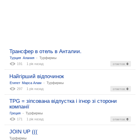
Трансфер в отель в Анталии.
:
Турция
Алания
Турфирмы
191
1 рік назад
ответов:
0
Найгірший відпочинок
:
Египет
Марса Алам
Турфирмы
297
1 рік назад
ответов:
0
TPG = зіпсована відпустка і ігнор зі сторони
компанії
:
Греция
Турфирмы
171
1 рік назад
ответов:
0
JOIN UP (((
Турфирмы