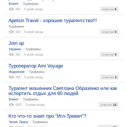
:
Египет
Турфирмы
383
5 років назад
ответов:
6
Apelsin Travel - хорошее турагентство!!!
Турфирмы
153
5 років назад
ответов:
0
Join up
:
Украина
Турфирмы
391
5 років назад
ответов:
5
Туроператор Ami Voyage
:
Индонезия
Турфирмы
356
5 років назад
ответов:
3
Турагент мошенник Светлана Образенко или как
испортить отдых для 60 людей
:
Египет
Турфирмы
4267
5 років назад
ответов:
12
Кто что-то знает про "Игл-Тревел"?
:
Чехия
Прага
Турфирмы