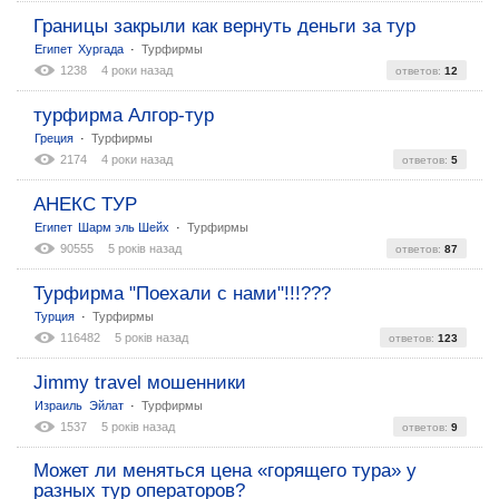
Границы закрыли как вернуть деньги за тур
:
Египет
Хургада
Турфирмы
1238
4 роки назад
ответов:
12
турфирма Алгор-тур
:
Греция
Турфирмы
2174
4 роки назад
ответов:
5
АНЕКС ТУР
:
Египет
Шарм эль Шейх
Турфирмы
90555
5 років назад
ответов:
87
Турфирма "Поехали с нами"!!!???
:
Турция
Турфирмы
116482
5 років назад
ответов:
123
Jimmy travel мошенники
:
Израиль
Эйлат
Турфирмы
1537
5 років назад
ответов:
9
Может ли меняться цена «горящего тура» у
разных тур операторов?