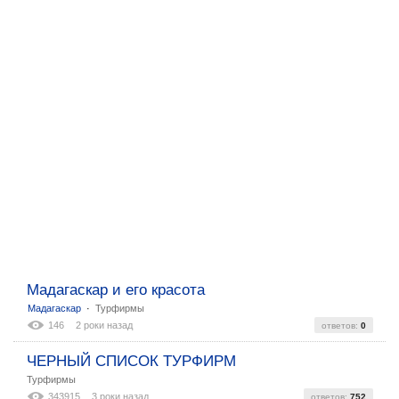
Мадагаскар и его красота
:
Мадагаскар
Турфирмы
146
2 роки назад
ответов:
0
ЧЕРНЫЙ СПИСОК ТУРФИРМ
Турфирмы
343915
3 роки назад
ответов:
752