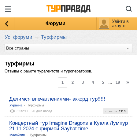
Увійти в
Форуми
акаунт
→
Усі форуми
Турфирмы
Турфирмы
Отзывы о работе турагентств и туроператоров.
»
1
2
3
4
5
…
19
Делимся впечатлениями- аккорд тур!!!!!
:
Украина
Турфирмы
323290
20 днів назад
ответов:
1113
Концертный тур Imagine Dragons в Куала Лумпур
21.11.2024 с фирмой Sayhat time
:
Малайзия
Турфирмы