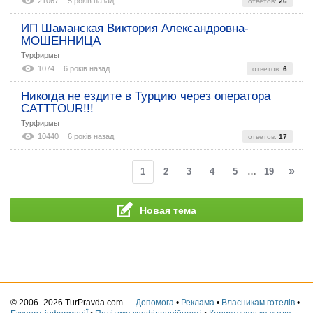
21067
5 років назад
ответов:
26
ИП Шаманская Виктория Александровна-
МОШЕННИЦА
Турфирмы
1074
6 років назад
ответов:
6
Никогда не ездите в Турцию через оператора
CATTTOUR!!!
Турфирмы
10440
6 років назад
ответов:
17
»
1
2
3
4
5
…
19
Новая тема
© 2006–2026 TurPravda.com
—
Допомога
•
Реклама
•
Власникам готелів
•