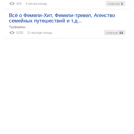
403
3 місяці назад
ответов:
1
Всё о Фемели-Хит, Фемели-тревел, Агенство
семейных путешествий и т.д...
Турфирмы
5205
11 місяців назад
ответов:
13