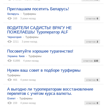
Приглашаем посетить Беларусь!
:
Беларусь
Турфирмы
168
3 роки назад
ответов:
0
ВОДИТЕЛИ САДИСТЫ! ВРАГУ НЕ
ПОЖЕЛАЕШЬ! Туроператор ALF
:
Черногория
Турфирмы
2211
3 роки назад
ответов:
2
Посоветуйте хорошее турагенство!
:
Украина
Киев
Турфирмы
61886
4 роки назад
ответов:
133
Нужен ваш совет в подборе турфирмы
Турфирмы
466
4 роки назад
ответов:
6
А выгодно ли туроператорам восстановление
перелетов с учетом курса валюты.
:
Египет
Турфирмы
159
4 роки назад
ответов:
0