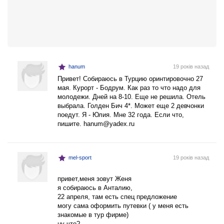
hanum
19 років назад
Привет! Собираюсь в Турцию оринтировочно 27
мая. Курорт - Бодрум. Как раз то что надо для
молодежи. Дней на 8-10. Еще не решила. Отель
выбрала. Голден Бич 4*. Может еще 2 девчонки
поедут. Я - Юлия. Мне 32 года. Если что,
пишите.
hanum@yadex.ru
mel-sport
19 років назад
привет,меня зовут Женя
я собираюсь в Анталию,
22 апреля, там есть спец предложение
могу сама оформить путевки ( у меня есть
знакомые в тур фирме)
ну что?