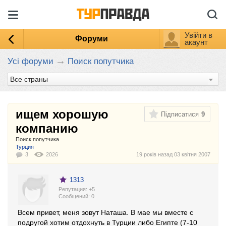
Увійти в
Форуми
акаунт
→
Усі форуми
Поиск попутчика
ищем хорошую
Підписатися
9
компанию
Поиск попутчика
:
Турция
3
2026
19 років назад
03 квітня 2007
1313
Репутация: +5
Cообщений: 0
Всем привет, меня зовут Наташа. В мае мы вместе с
подругой хотим отдохнуть в Турции либо Египте (7-10