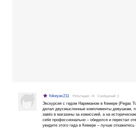
fokeyav211
Репутация: +5
Cообщений: 2
Экскурсия с гидом Нариманом в Кемере (Pegas To
делал двусмысленные комплименты девушкам, пр
завёз в магазины за комиссией, а на исторически
себя профессионально – обиделся и перестал от
увидите этого гида в Кемере – лучше откажитесь 