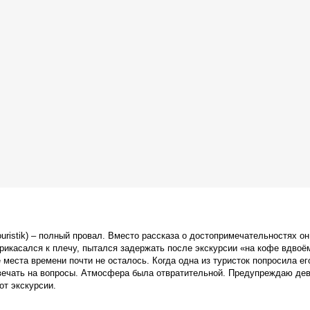
uristik) – полный провал. Вместо рассказа о достопримечательностях он
икасался к плечу, пытался задержать после экскурсии «на кофе вдвоё
е места времени почти не осталось. Когда одна из туристок попросила ег
вечать на вопросы. Атмосфера была отвратительной. Предупреждаю дев
от экскурсии.