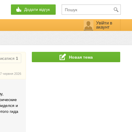
Додати відгук
Увійти в
акаунт
Новая тема
писатися
1
7 червня 2026
у,
орические
биделся и
того гида