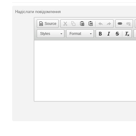
Надіслати повідомлення
Source
Styles
Format