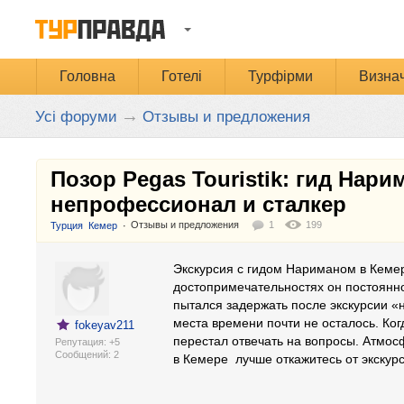
Головна
Готелі
Турфірми
Визнач
→
Усі форуми
Отзывы и предложения
Позор Pegas Touristik: гид Нари
непрофессионал и сталкер
Отзывы и предложения
1
199
:
Турция
Кемер
Экскурсия с гидом Нариманом в Кемере
достопримечательностях он постоянн
пытался задержать после экскурсии «
места времени почти не осталось. Ко
fokeyav211
перестал отвечать на вопросы. Атмос
Репутация: +5
Cообщений: 2
в Кемере лучше откажитесь от экскурс