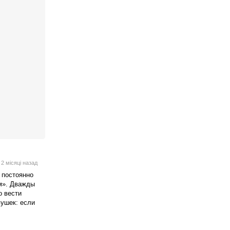
2 місяці назад
 постоянно
м». Дважды
о вести
ушек: если