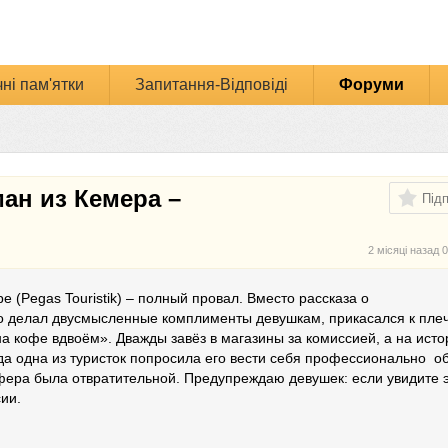
ні пам'ятки
Запитання-Відповіді
Форуми
ман из Кемера –
Під
2 місяці назад
0
 (Pegas Touristik) – полный провал. Вместо рассказа о
о делал двусмысленные комплименты девушкам, прикасался к плеч
на кофе вдвоём». Дважды завёз в магазины за комиссией, а на ист
гда одна из туристок попросила его вести себя профессионально о
фера была отвратительной. Предупреждаю девушек: если увидите э
ии.