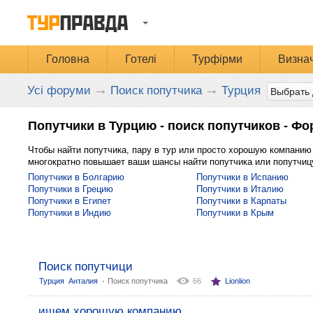
Головна
Готелі
Турфірми
Визнач
→
→
Усі форуми
Поиск попутчика
Турция
Попутчики в Турцию - поиск попутчиков - Фо
Чтобы найти попутчика, пару в тур или просто хорошую компанию
многократно повышает ваши шансы найти попутчика или попутчицу
Попутчики в Болгарию
Попутчики в Испанию
Попутчики в Грецию
Попутчики в Италию
Попутчики в Египет
Попутчики в Карпаты
Попутчики в Индию
Попутчики в Крым
Поиск попутчици
:
Турция
Анталия
Поиск попутчика
66
Lionlion
ищем хорошую компанию