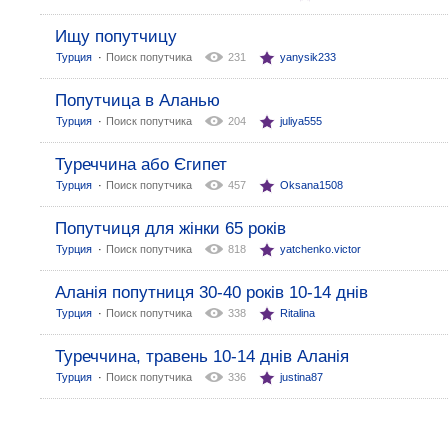
Ищу попутчицу
:
Турция
Поиск попутчика
231
yanysik233
Попутчица в Аланью
:
Турция
Поиск попутчика
204
juliya555
Туреччина або Єгипет
:
Турция
Поиск попутчика
457
Oksana1508
Попутчиця для жінки 65 років
:
Турция
Поиск попутчика
818
yatchenko.victor
Аланія попутниця 30-40 років 10-14 днів
:
Турция
Поиск попутчика
338
Ritalina
Туреччина, травень 10-14 днів Аланія
:
Турция
Поиск попутчика
336
justina87