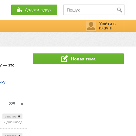
Додати відгук
Увійти в
акаунт
Новая тема
му — это
нку
»
…
225
ответов:
0
7 днів назад
ответов:
3