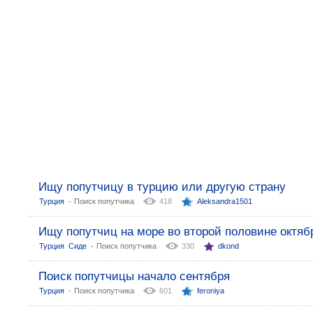
Ищу попутчицу в турцию или другую страну
:
Турция
Поиск попутчика
418
Aleksandra1501
Ищу попутчиц на море во второй половине октяб
:
Турция
Сиде
Поиск попутчика
330
dkond
Поиск попутчицы начало сентября
:
Турция
Поиск попутчика
601
feroniya