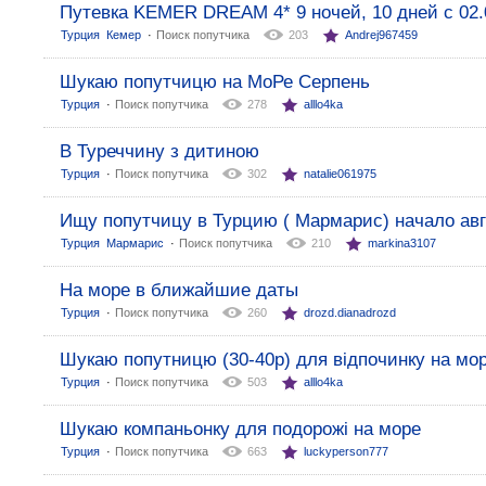
Путевка KEMER DREAM 4* 9 ночей, 10 дней с 02.
:
Турция
Кемер
Поиск попутчика
203
Andrej967459
Шукаю попутчицю на МоРе Серпень
:
Турция
Поиск попутчика
278
alllo4ka
В Туреччину з дитиною
:
Турция
Поиск попутчика
302
natalie061975
Ищу попутчицу в Турцию ( Мармарис) начало ав
:
Турция
Мармарис
Поиск попутчика
210
markina3107
На море в ближайшие даты
:
Турция
Поиск попутчика
260
drozd.dianadrozd
Шукаю попутницю (30-40р) для відпочинку на мор
:
Турция
Поиск попутчика
503
alllo4ka
Шукаю компаньонку для подорожі на море
:
Турция
Поиск попутчика
663
luckyperson777