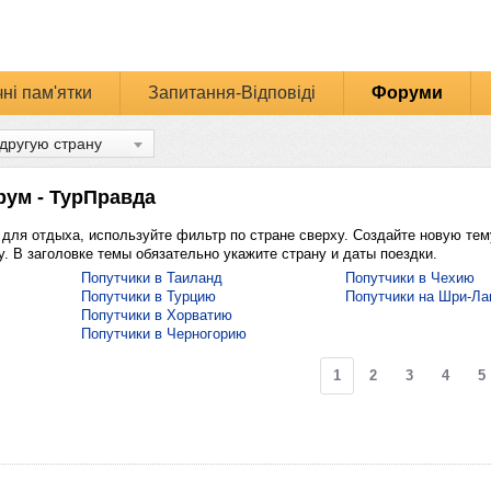
ні пам'ятки
Запитання-Відповіді
Форуми
рум - ТурПравда
 для отдыха, используйте фильтр по стране сверху. Создайте новую те
. В заголовке темы обязательно укажите страну и даты поездки.
Попутчики в Таиланд
Попутчики в Чехию
Попутчики в Турцию
Попутчики на Шри-Ла
Попутчики в Хорватию
Попутчики в Черногорию
1
2
3
4
5