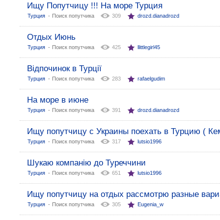
Ищу Попутчицу !!! На море Турция
:
Турция
Поиск попутчика
309
drozd.dianadrozd
Отдых Июнь
:
Турция
Поиск попутчика
425
llittlegirl45
Відпочинок в Турції
:
Турция
Поиск попутчика
283
rafaelgudim
На море в июне
:
Турция
Поиск попутчика
391
drozd.dianadrozd
Ищу попутчицу с Украины поехать в Турцию ( Ке
:
Турция
Поиск попутчика
317
lutsio1996
Шукаю компанію до Туреччини
:
Турция
Поиск попутчика
651
lutsio1996
Ищу попутчицу на отдых рассмотрю разные вар
:
Турция
Поиск попутчика
305
Eugenia_w