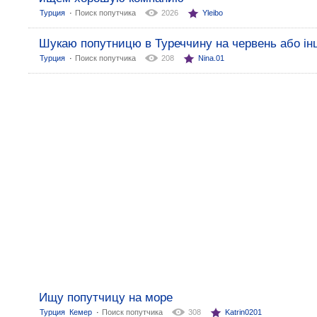
:
Турция
Поиск попутчика
2026
Yleibo
Шукаю попутницю в Туреччину на червень або інш
:
Турция
Поиск попутчика
208
Nina.01
Ищу попутчицу на море
:
Турция
Кемер
Поиск попутчика
308
Katrin0201