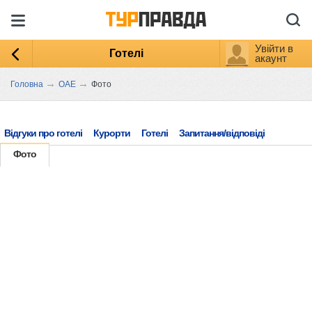
Увійти в
Готелі
акаунт
→
→
Головна
ОАЕ
Фото
Відгуки про готелі
Курорти
Готелі
Запитання/відповіді
Фото