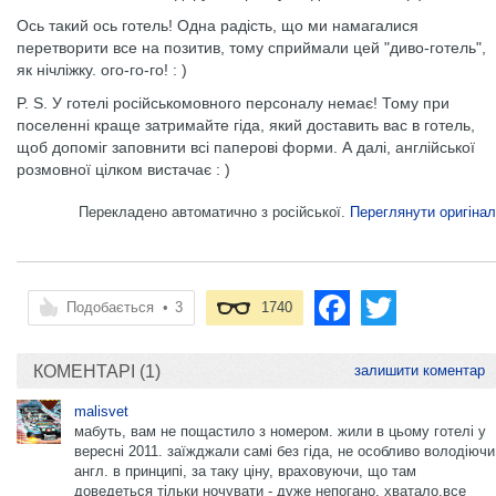
Ось такий ось готель! Одна радість, що ми намагалися
перетворити все на позитив, тому сприймали цей "диво-готель",
як нічліжку. ого-го-го! : )
P. S. У готелі російськомовного персоналу немає! Тому при
поселенні краще затримайте гіда, який доставить вас в готель,
щоб допоміг заповнити всі паперові форми. А далі, англійської
розмовної цілком вистачає : )
Перекладено автоматично з російської.
Переглянути оригінал
Подобається
•
3
1740
КОМЕНТАРІ (1)
залишити коментар
malisvet
мабуть, вам не пощастило з номером. жили в цьому готелі у
вересні 2011. заїжджали самі без гіда, не особливо володіючи
англ. в принципі, за таку ціну, враховуючи, що там
доведеться тільки ночувати - дуже непогано. хватало.все