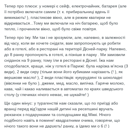
Тепер про плюси: у номері є сейф, електрочайник, батарея (але
її потрібно включати самим (т. к. прибиральниці вдень її
вимикають! ), пластикове вікно, але в режим кватирки не
відкривається...Тому ми включали на ніч батарею, щоб було
тепло, і прочиняли вікно, щоб було свіже повітря.
Тепер про їжу. Ми так і не зрозуміли, але, напевно, в залежності
від часу, коли ви хочете снідати, вам запропонують це робити
або в готелі, або в ресторані на території Дісней-парку. Напевно,
до 8 ранку пропонують в готелі, а пізніше в парку . Ми замовили
сніданок на 9 ранку, тому їли в ресторані в Діснеї. Їжа нам
сподобалася, краще, ніж у готелі в Парижі: була нарізка м'ясна (3
види), 2 види сиру (тільки вони його кубиками нарізають (! ), як
вершкове масло! ), 2 види пластівців: кукурудзяні та шоколадні
(вівсянки не було ), джеми, мед, масло, випічка. Гаряче молоко,
кава, чай і какао наливається в автоматах по краях шведського
столу (у глечиках нічого немає, не шукайте! )
Ще один мінус: у турагенстві нам сказали, що по приїзді або
вранці перед від'їздом нашій дитині на ресепшині вручать
рюкзачок з подарунками та солодощами від Міккі. Нічого
подібного навіть в помине! квадратними очима, говорячи, що
нічого такого вони не дарують! ранку, а їдемо ми о 6 (! )