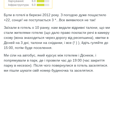
Харчування:
6.0
Інфраструктура:
6.0
Були в готелі в березні 2012 року. З погодою дуже пощастило
+22, сонце! не поступається 3 *...Все виявилося не так!
Заїхали в готель о 10 ранку, нам видали відривні талони, що ми
стали жителями готелю (що дало право покласти речі в камеру
схову (вона знаходиться через дорогу від ресепшина), квитки в
Дісней на 3 дні, талони на сніданки, і все (! ) ), йдіть гуляйте до
15:00, потім буде поселення.
Ми сіли на автобус, який курсує між готелем і Діснеєм, і
попрямували в парк, де і провели час до 19:00 (час закриття
парку в несезон). Після чого повернулися в готель заселятися.
ми пішли шукати свій номер будиночка та заселятися.