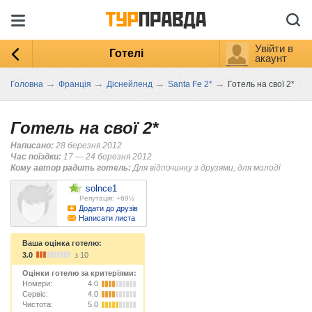
Увійти в
Готелі
акаунт
→
→
→
→
Головна
Франція
Діснейленд
Santa Fe 2*
Готель на свої 2*
Готель на свої 2*
Написано:
28 березня 2012
Час поїздки:
17 — 24 березня 2012
Кому автор радить готель:
Для відпочинку з друзями, для молоді
solnce1
Репутація: +69½
Додати до друзів
Написати листа
Ваша оцінка готелю:
3.0
з 10
Оцінки готелю за критеріями:
Номери:
4.0
Сервіс:
4.0
Чистота:
5.0