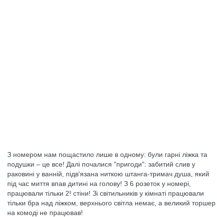
З номером нам пощастило лише в одному: були гарні ліжка та
подушки – це все! Далі почалися "пригоди": забитий слив у
раковині у ванній, підв'язана ниткою штанга-тримач душа, який
під час миття впав дитині на голову! З 6 розеток у номері,
працювали тільки 2! стіни! Зі світильників у кімнаті працювали
тільки бра над ліжком, верхнього світла немає, а великий торшер
на комоді не працював!