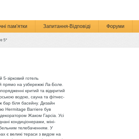
чні пам'ятки
Запитання-Відповіді
Форуми
re 5*
 5-зірковий готель
 прямо на узбережжі Ла-Боле.
порядженні критий та відкритий
рською водою, сауна та фітнес-
ж бар біля басейну. Дизайн
ю Hermitage Barriere був
декоратором Жаком Гарсіа. Усі
нані кондиціонерами, міні-
бельним телебаченням. У
ах є великі тераси з видом на