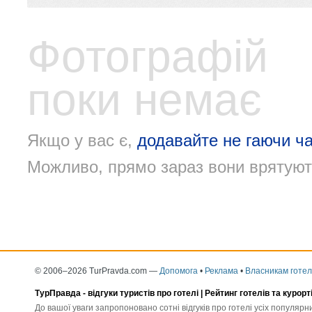
Фотографій
поки немає
Якщо у вас є,
додавайте не гаючи ча
Можливо, прямо зараз вони врятуют
© 2006–2026 TurPravda.com
—
Допомога
•
Реклама
•
Власникам готел
ТурПравда -
відгуки туристів про готелі
| Рейтинг готелів та курорт
До вашої уваги запропоновано сотні відгуків про готелі усіх популяр