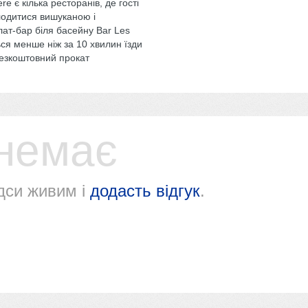
re є кілька ресторанів, де гості
одитися вишуканою і
ат-бар біля басейну Bar Les
ься менше ніж за 10 хвилин їзди
безкоштовний прокат
 немає
дси живим і
додасть відгук
.