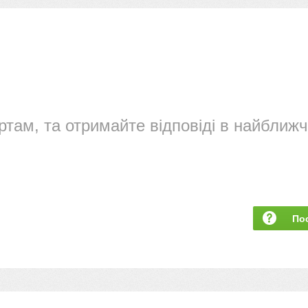
ртам, та отримайте відповіді в найближч
По
за