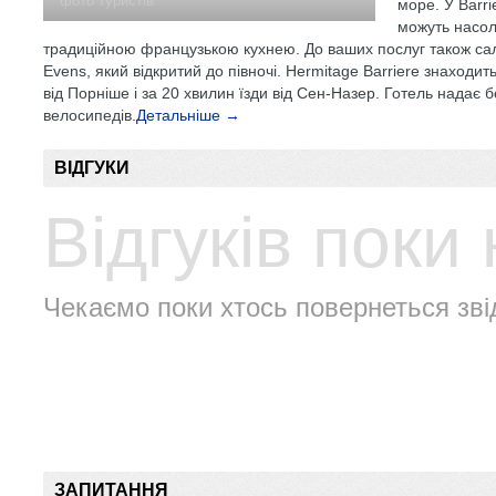
фото туристів
море. У Barrie
можуть насол
традиційною французькою кухнею. До ваших послуг також сал
Evens, який відкритий до півночі. Hermitage Barriere знаходит
від Порніше і за 20 хвилин їзди від Сен-Назер. Готель надає 
велосипедів.
Детальніше →
ВІДГУКИ
Відгуків поки
Чекаємо поки хтось повернеться зві
ЗАПИТАННЯ