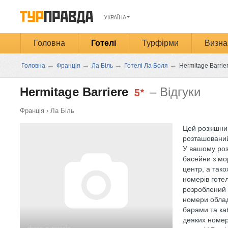
УКРАЇНА
Головна
Готелі
Турфірми
Визна
→
→
→
→
Головна
Франція
Ла Біль
Готелі Ла Боля
Hermitage Barrie
Hermitage Barriere
– Відгуки
Франція
›
Ла Біль
Цей розкішний
розташований
У вашому роз
басейни з мо
центр, а тако
номерів готел
розроблений 
номери облад
барами та ка
деяких номер