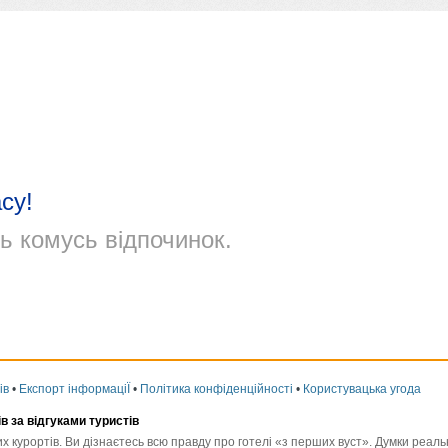
су!
ь комусь відпочинок.
ів
•
Експорт інформаціЇ
•
Політика конфіденційності
•
Користувацька угода
ів за відгуками туристів
них курортів. Ви дізнаєтесь всю правду про готелі «з перших вуст». Думки реа