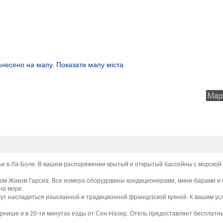
анесено на мапу. Показати мапу міста
е в Ла-Боле. В вашем распоряжении крытый и открытый бассейны с морской 
ором Жаком Гарсиа. Все номера оборудованы кондиционерами, мини-барами и
на море.
огут насладиться изысканной и традиционной французской кухней. К вашим ус
Порнише и в 20-ти минутах езды от Сен-Назер. Отель предоставляет бесплатн