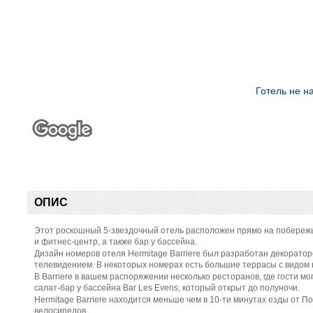
Готель не н
ОПИС
Этот роскошный 5-звездочный отель расположен прямо на побережь
и фитнес-центр, а также бар у бассейна.
Дизайн номеров отеля Hermitage Barriere был разработан декорат
телевидением. В некоторых номерах есть большие террасы с видом 
В Barriere в вашем распоряжении несколько ресторанов, где гости м
салат-бар у бассейна Bar Les Evens, который открыт до полуночи.
Hermitage Barriere находится меньше чем в 10-ти минутах езды от 
велосипедов.