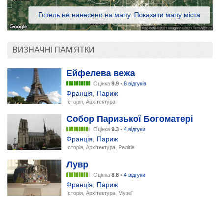
Готель не нанесено на мапу. Показати мапу міста
ВИЗНАЧНІ ПАМ'ЯТКИ
Ейфелева вежа
Оцінка
9.9
•
8 відгуків
Франція
,
Париж
Історія, Архітектура
Собор Паризької Богоматері
Оцінка
9.3
•
4 відгуки
Франція
,
Париж
Історія, Архітектура, Релігія
Лувр
Оцінка
8.8
•
4 відгуки
Франція
,
Париж
Історія, Архітектура, Музеї