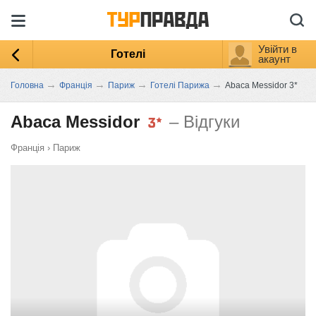
Увійти в
Готелі
акаунт
→
→
→
→
Головна
Франція
Париж
Готелі Парижа
Abaca Messidor 3*
Abaca Messidor
– Відгуки
Франція
›
Париж