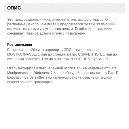
ОПИС
Это трехзвездочный туристический отель высшего класса. Он
расположен в хорошем месте и предлагается гостям, желающим
получить максимум услуг за свои деньги. Тихий сад по традиции
соединяет главное здание отеля с павильоном.
Розташування
Расположен в 26 км от аэропорта CDG, 1 км до вокзала
MONTPARNASSE, 1 мин до станции метро CONVENTION, 1 мин до
остановки автобуса, 1 км до выставки PORTE DE VERSAILLES.
Отель находится в левобережной части Парижа недалеко от Gare
Montparnasse и Эйфелевой башни. Он удобно расположен у Parc D
Exposition de Versailles в оживленном районе с разными видами
общественного транспорта.