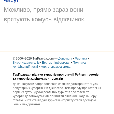
Можливо, прямо зараз вони
врятують комусь відпочинок.
© 2006–2026 TurPravda.com
—
Допомога
•
Реклама
•
Власникам готелів
•
Експорт інформаціЇ
•
Політика
конфіденційності
•
Користувацька угода
ТурПравда -
відгуки туристів про готелі
| Рейтинг готелів
та курортів за відгуками туристів
До вашої уваги запропоновано сотні відгуків про готелі усіх
популярних курортів. Ви дізнаєтесь всю правду про готелі «з
перших вуст». Думки реальних туристів про готелі та
курорти допоможуть Вам прийняти рішення щодо вибору
готелю. Читайте відгуки туристів - користуйтеся досвідом
інших мандрівників!