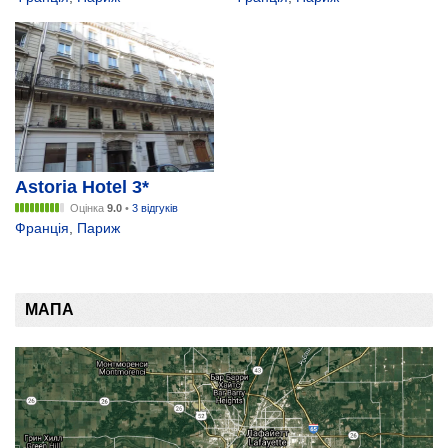
Astoria Hotel 3*
Оцінка
9.0
•
3 відгуків
Франція
,
Париж
МАПА