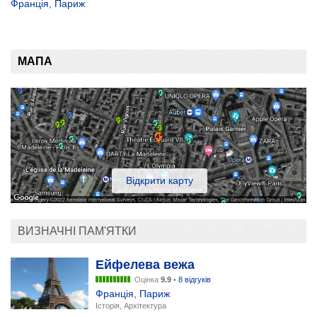
Франція
,
Париж
МАПА
Відкрити карту
ВИЗНАЧНІ ПАМ'ЯТКИ
Ейфелева вежа
Оцінка
9.9
•
8 відгуків
Франція
,
Париж
Історія, Архітектура