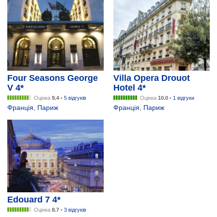
Four Seasons George
Villa Opera Drouot
V 4*
Hotel 4*
Оцінка
9.4
•
5 відгуків
Оцінка
10.0
•
1 відгуки
Франція
,
Париж
Франція
,
Париж
Edouard 7 4*
Оцінка
8.7
•
3 відгуків