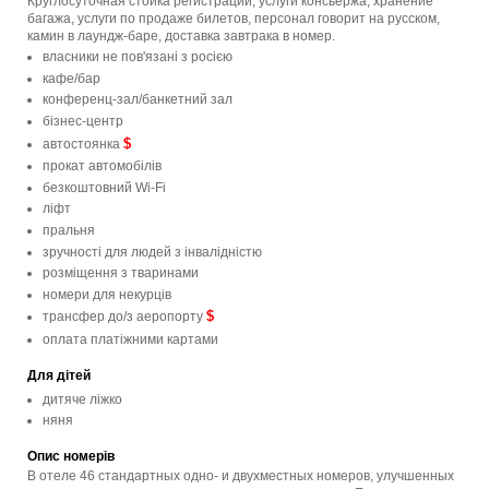
Круглосуточная стойка регистрации, услуги консьержа, хранение
багажа, услуги по продаже билетов, персонал говорит на русском,
камин в лаундж-баре, доставка завтрака в номер.
власники не пов'язані з росією
кафе/бар
конференц-зал/банкетний зал
бізнес-центр
$
автостоянка
прокат автомобілів
безкоштовний Wi-Fi
ліфт
пральня
зручності для людей з інвалідністю
розміщення з тваринами
номери для некурців
$
трансфер до/з аеропорту
оплата платіжними картами
Для дітей
дитяче ліжко
няня
Опис номерів
В отеле 46 стандартных одно- и двухместных номеров, улучшенных