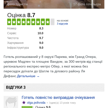
фото туристів
17 фото готельєра
Оцінка
8.7
на основі
3 відгуків
Номер
8.3
Сервіс
10.0
Чистота
9.7
Харчування
9.0
Інфраструктура
9.0
Готель розташований у 8 окрузі Парижа, між Гранд Опера,
церквою Мадлен та площею Вандом, за 300 метрів від станції
регіонального експрес-метро Обер, з якої можна без
пересадок доїхати до Шатле та ділового району Ля
Дефанс.
Детальніше →
ВІДГУКИ 3
Готель повністю виправдав очікування
olga.polivoda
• їздив(а)
13 років тому
Оцінка
9.0