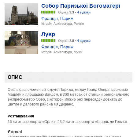
Собор Паризької Богоматері
Оцінка
9.3
•
4 відгуки
Франція
,
Париж
Історія, Архітектура, Релігія
Лувр
Оцінка
8.8
•
4 відгуки
Франція
,
Париж
Історія, Архітектура, Музеї
ОПИС
Отель расположен в 8 округе Парижа, между Гранд Опера, церковью
Мадлен и площадью Вандом, в 300 метрах от станции регионального
экспресс-метро Обер, с которой можно без пересадок доехать до
Шатле и делового района Ля Дефанс.
Розташування
16 км от аэропорта «Орли», 23,2 км от аэропорта «Шарль де Голль».
У готелі