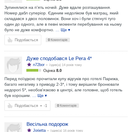
Зупинялися на п'ять ночей. Дуже вдале розташування.
Номер дабл суперіор. Єдиним недоліком був матрац, який
складався з двох половинок. Вони хоч і були стягнуті туго
один до одного, але в певні моменти перебування на ньому
було не дуже комфортно.
… Ще ▾
Подобається
0
Коментарів
Дуже сподобався Le Pera 4*
n72bor
• їздив(а)
14 років тому
Оцінка
8.0
Перед поїздкою прочитали купу відгуків про готелі Парижа,
багато негативу з приводу 2-3*, і тому вирішили бронювати
недорогі 5*, необов'язково в центрі, але головне, щоб готель
був хорошим.
… Ще ▾
Подобається
•
-1
0
Коментарів
Весільна подорож
Jorjetta
• їздив(а)
16 років тому