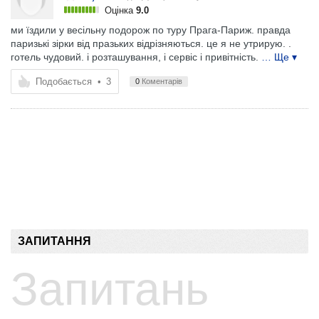
Оцінка
9.0
ми їздили у весільну подорож по туру Прага-Париж. правда
паризькі зірки від празьких відрізняються. це я не утрирую. .
готель чудовий. і розташування, і сервіс і привітність.
… Ще ▾
Подобається
•
3
0
Коментарів
ЗАПИТАННЯ
Запитань