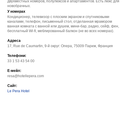
двухместных номеров, полулюксов и апартаментов. Есть люкс для
новобрачных.
У номерах
Кондиционер, телевизор с плоским экраном и спутниковыми
каналами, телефон, письменный стол, отделанная мрамором
ванная комната с ванной или душем, мини-бар, радио, сейф, фен,
бесплатный Wi-fi, меблированный балкон (не во всех номерах).
Адреса
17, Rue de Caumartin, 9-й округ: Опера, 75009 Париж, Франция
Телефони:
33 1 53 43 54 00
Е-мейл:
resa@hotellepera.com
Сайт:
Le Pera Hotel