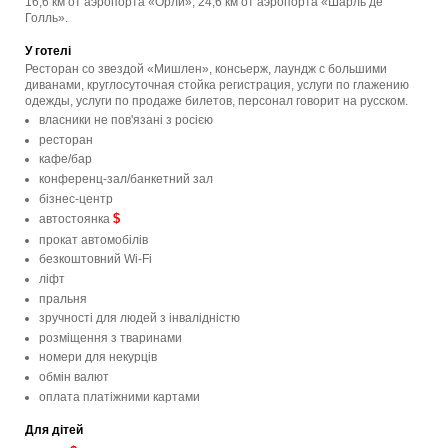
16,6 км от аэропорта «Орли», 24,6 км от аэропорта «Шарль де
Голль».
У готелі
Ресторан со звездой «Мишлен», консьерж, лаундж с большими
диванами, круглосуточная стойка регистрация, услуги по глажению
одежды, услуги по продаже билетов, персонал говорит на русском.
власники не пов'язані з росією
ресторан
кафе/бар
конференц-зал/банкетний зал
бізнес-центр
$
автостоянка
прокат автомобілів
безкоштовний Wi-Fi
ліфт
пральня
зручності для людей з інвалідністю
розміщення з тваринами
номери для некурців
обмін валют
оплата платіжними картами
Для дітей