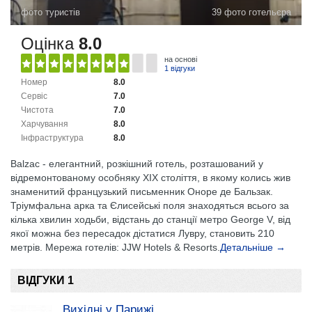
фото туристів
39 фото готельєра
Оцінка
8.0
на основі
1 відгуки
Номер
8.0
Сервіс
7.0
Чистота
7.0
Харчування
8.0
Інфраструктура
8.0
Balzac - елегантний, розкішний готель, розташований у
відремонтованому особняку ХІХ століття, в якому колись жив
знаменитий французький письменник Оноре де Бальзак.
Тріумфальна арка та Єлисейські поля знаходяться всього за
кілька хвилин ходьби, відстань до станції метро George V, від
якої можна без пересадок дістатися Лувру, становить 210
метрів. Мережа готелів: JJW Hotels & Resorts.
Детальніше →
ВІДГУКИ 1
Вихідні у Парижі