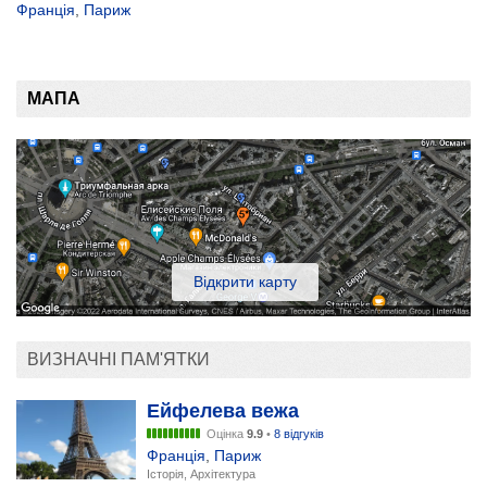
Франція
,
Париж
МАПА
Відкрити карту
ВИЗНАЧНІ ПАМ'ЯТКИ
Ейфелева вежа
Оцінка
9.9
•
8 відгуків
Франція
,
Париж
Історія, Архітектура