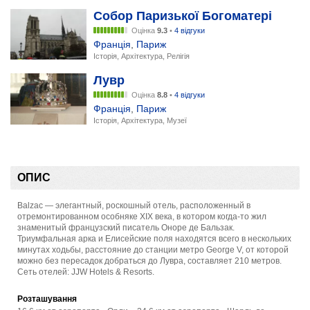
Собор Паризької Богоматері
Оцінка
9.3
•
4 відгуки
Франція
,
Париж
Історія, Архітектура, Релігія
Лувр
Оцінка
8.8
•
4 відгуки
Франція
,
Париж
Історія, Архітектура, Музеї
ОПИС
Balzac — элегантный, роскошный отель, расположенный в
отремонтированном особняке XIX века, в котором когда-то жил
знаменитый французский писатель Оноре де Бальзак.
Триумфальная арка и Елисейские поля находятся всего в нескольких
минутах ходьбы, расстояние до станции метро George V, от которой
можно без пересадок добраться до Лувра, составляет 210 метров.
Сеть отелей: JJW Hotels & Resorts.
Розташування