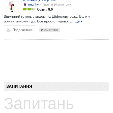
mighhv
• їздив(а)
16 років тому
Оцінка
8.0
Відмінний готель з видом на Ейфелеву вежу. Були у
романтичному турі. Все просто чудово.
… Ще ▾
Подобається
0
Коментарів
ЗАПИТАННЯ
Запитань