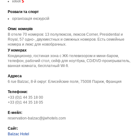
$
няня
Розваги та спорт
організація екскурсій
Опис номерів
В отеле 70 номеров: 13 полулюксов, люксов Corner, Presidential и
Royal, 57 одно-, двухместных и смежных номеров. Есть семейные
номера и люкс для новобрачных.
У номерах
Кондиционер, гостиная зона с ЖК-телевизором и мини-баром,
телефон, рабочий стол, сейф для ноутбука, CD/DVD-проигрыватель,
ванная комната, бесплатный Wi-fi.
Адреса
6 rue Balzac, 8-й округ: Елисейские поля, 75008 Париж, Франция
Телефони:
+33 (0)1 44 35 18 00
+33 (0)1 44 35 18 05
Е-мейл:
reservation-balzac@jjwhotels.com
Сайт:
Balzac Hotel