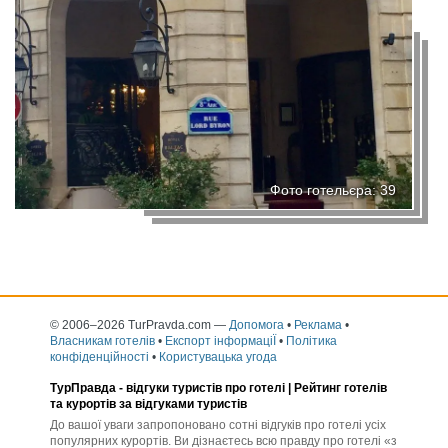
Фото готельєра: 39
© 2006–2026 TurPravda.com
—
Допомога
•
Реклама
•
Власникам готелів
•
Експорт інформаціЇ
•
Політика
конфіденційності
•
Користувацька угода
ТурПравда -
відгуки туристів про готелі
| Рейтинг готелів
та курортів за відгуками туристів
До вашої уваги запропоновано сотні відгуків про готелі усіх
популярних курортів. Ви дізнаєтесь всю правду про готелі «з