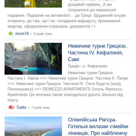
дощовий червень. А ми
готувалися до нереальної
подорожі. Подорожі на автомобілі… до Греції. Щоденний штурм
інтернету, де там, що і як, складання маршруту, бронювання
квартир, оформлення страховок, документів і т.
mvm74
•
5 років тому
Невелике турне Грецією.
Частина IV. Кефалонія,
Самі
Греція
›
о. Кефалонія
Невелике турне Грецією.
Частина I. Афіни >>> Невелике турне Грецією. Частина ІІ. Патри
>>> Невелике турне Грецією. Частина ІІІ. Село Курута (захід
Пелопоннесу) >>> REMEZZO APARTMENTS Готель Remezzo
Apartments Ця нічліжка також знаходиться досить близько від
порту.
Gatto
•
7 років тому
Олімпійська Рів'єра.
Готельні вилазки сімейки
лінивців. Про найближчу