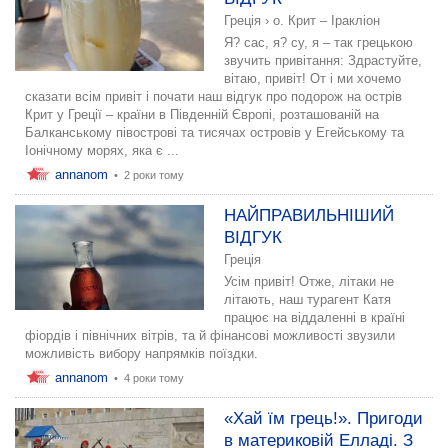
Греція
›
о. Крит – Іракліон
Я? сас, я? су, я – так грецькою
звучить привітання: Здрастуйте,
вітаю, привіт! От і ми хочемо
сказати всім привіт і почати наш відгук про подорож на острів
Крит у Греції – країни в Південній Європі, розташованій на
Балканському півострові та тисячах островів у Егейському та
Іонічному морях, яка є ...
annanom
•
2 роки тому
НАЙПРАВИЛЬНІШИЙ
ВІДГУК
Греція
Усім привіт! Отже, літаки не
літають, наш турагент Катя
працює на віддаленні в країні
фіордів і північних вітрів, та й фінансові можливості звузили
можливість вибору напрямків поїздки.
annanom
•
4 роки тому
«Хай їм грець!». Пригоди
в материковій Елладі. З