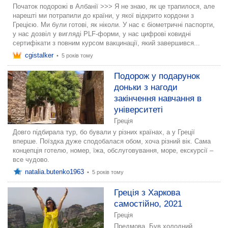
Початок подорожі в Албанії >>> Я не знаю, як це трапилося, але
нарешті ми потрапили до країни, у якої відкрито кордони з
Грецією. Ми були готові, як ніколи. У нас є біометричні паспорти,
у нас дозвіл у вигляді PLF-форми, у нас цифрові ковидні
сертифікати з повним курсом вакцинації, який завершився...
cgistalker
•
5 років тому
Подорож у подарунок
доньки з нагоди
закінчення навчання в
університеті
Греція
Довго підбирала тур, бо бували у різних країнах, а у Греції
вперше. Поїздка дуже сподобалася обом, хоча різний вік. Сама
концепція готелю, номер, їжа, обслуговування, море, екскурсії –
все чудово.
natalia.butenko1963
•
5 років тому
Греція з Харкова
самостійно, 2021
Греція
Предмова Був холодний