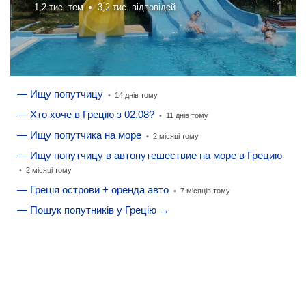
1,2 тис. тем •
3,2 тис. відповідей
— Ищу попутчицу
•
14 днів тому
— Хто хоче в Грецію з 02.08?
•
11 днів тому
— Ищу попутчика на море
•
2 місяці тому
— Ищу попутчицу в автопутешествие на море в Грецию
•
2 місяці тому
— Греція острови + оренда авто
•
7 місяців тому
— Пошук попутників у Грецію →