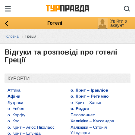
Увійти в
Готелі
акаунт
→
Головна
Греція
Відгуки та розповіді про готелі
Греції
КУРОРТИ
Аттика
о. Крит – Іракліон
Афіни
о. Крит – Ретимно
Лутраки
о. Крит – Ханья
о. Евбея
о. Родос
о. Корфу
Пелопоннес
о. Кос
Халкідіки – Кассандра
о. Крит – Агіос Ніколаос
Халкідіки – Сітонія
о. Крит – Елунда
Усі курорти...