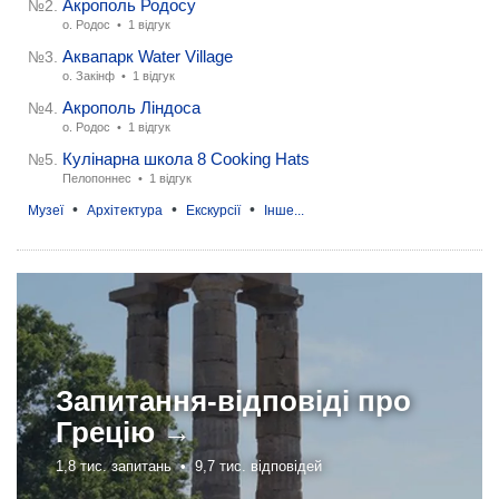
Акрополь Родосу
№2.
о. Родос •
1 відгук
Аквапарк Water Village
№3.
о. Закінф •
1 відгук
Акрополь Ліндоса
№4.
о. Родос •
1 відгук
Кулінарна школа 8 Cooking Hats
№5.
Пелопоннес •
1 відгук
•
•
•
Музеї
Архітектура
Екскурсії
Інше...
Запитання-відповіді про
Грецію →
1,8 тис. запитань •
9,7 тис. відповідей