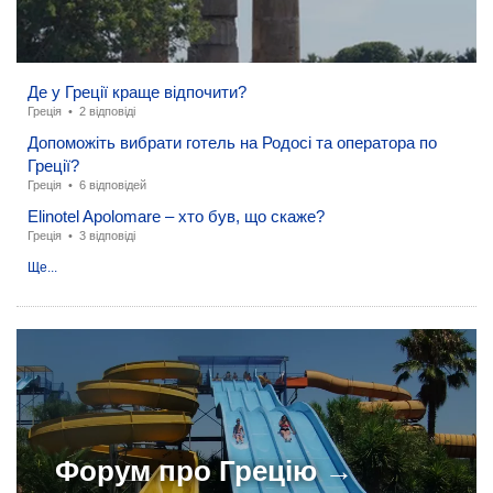
Де у Греції краще відпочити?
Греція
•
2 відповіді
Допоможіть вибрати готель на Родосі та оператора по
Греції?
Греція
•
6 відповідей
Elinotel Apolomare – хто був, що скаже?
Греція
•
3 відповіді
Ще...
Форум про
Грецію →