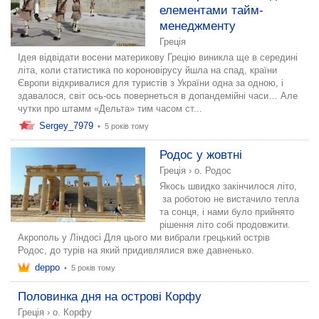
елементами тайм-
менеджменту
Греція
Ідея відвідати восени материкову Грецію виникла ще в середині
літа, коли статистика по короновірусу йшла на спад, країни
Європи відкривалися для туристів з України одна за одною, і
здавалося, світ ось-ось повернеться в допандемійні часи… Але
чутки про штамм «Дельта» тим часом ст...
Sergey_7979
•
5 років тому
Родос у жовтні
Греція
›
о. Родос
Якось швидко закінчилося літо,
за роботою не вистачило тепла
та сонця, і нами було прийнято
рішення літо собі продовжити.
Акрополь у Ліндосі Для цього ми вибрали грецький острів
Родос, до турів на який придивлялися вже давненько.
deppo
•
5 років тому
Половинка дня на острові Корфу
Греція
›
о. Корфу