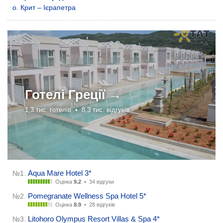
о. Крит – Ієрапетра
Готелі
Греції →
1,3 тис. готелів •
8,3 тис. відгуків
Aqua Mare Hotel 3*
№1.
Оцінка
9.2
•
34 відгуки
Pomegranate Wellness Spa Hotel 5*
№2.
Оцінка
8.9
•
28 відгуків
Litohoro Olympus Resort Villas & Spa 4*
№3.