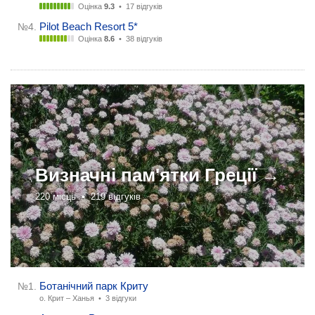
Оцінка
9.3
•
17 відгуків
Pilot Beach Resort 5*
№4.
Оцінка
8.6
•
38 відгуків
Визначні пам'ятки
Греції →
220 місць •
219 відгуків
Ботанічний парк Криту
№1.
о. Крит – Ханья •
3 відгуки