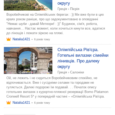
округу
Греція
›
Пієрія
Воробейчикові на Олімпійських берегах : )) Ми вже були в цих
краях роком раніше, про що задокументовано в оповіданні
"Немає шуби - давай Метеори! : ))" Будинок, сім'я, робота,
навчання… Настає момент, коли хочеться кинути все, вдатися
до лінощів і лежати зіркою на пляжі.
Natalia1421
•
6 років тому
Олімпійська Рів'єра.
Готельні вилазки сімейки
лінивців. Про далеку
округу
Греція
›
Салоніки
Ой, не лежить і не сидиться Воробейчиковим спокійно, не
відпочивається. Вже і сусідніми селами та городами не
гуляється. Далекі подорожі їм подавай. . . Початок опису
готельних вилазок з курортно-пляжної резервації Bomo Platamon
Cronwell Resort 5* у попередній частині – «Олімпійська Рів'єра.
Natalia1421
•
6 років тому