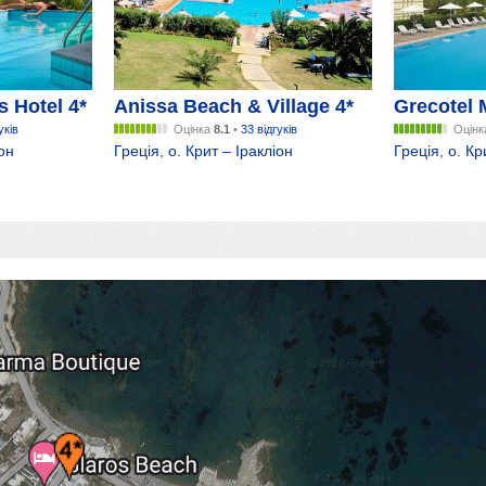
 Hotel 4*
Anissa Beach & Village 4*
Grecotel 
уків
Оцінка
8.1
•
33 відгуків
Оцін
іон
Греція
,
о. Крит – Іракліон
Греція
,
о. Кр