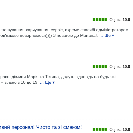
Оцінка
10.0
ташування, харчування, сервіс, окреме спасибі адміністраторам
Обов'язково повернемося)))) З повагою до Манана!.
… Ще ▾
Оцінка
10.0
красні дівчини Марія та Тетяна, дадуть відповідь на будь-які
 вільно з 10 до 19.
… Ще ▾
вий персонал! Чисто та зі смаком!
Оцінка
10.0