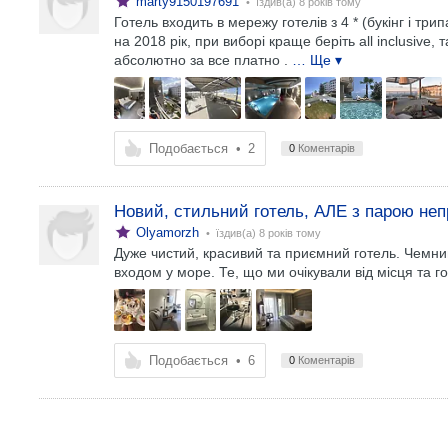
marty9150197691
• їздив(а)
8 років тому
Готель входить в мережу готелів з 4 * (букінг і тр
на 2018 рік, при виборі краще беріть all inclusive,
абсолютно за все платно .
… Ще ▾
Подобається
•
2
0
Коментарів
Новий, стильний готель, АЛЕ з парою не
Olyamorzh
• їздив(а)
8 років тому
Дуже чистий, красивий та приємний готель. Чемни
входом у море. Те, що ми очікували від місця та 
Подобається
•
6
0
Коментарів