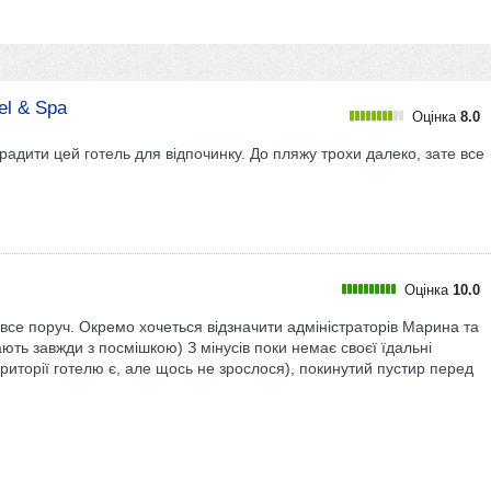
el & Spa
Оцінка
8.0
радити цей готель для відпочинку. До пляжу трохи далеко, зате все
Оцінка
10.0
все поруч. Окремо хочеться відзначити адміністраторів Марина та
ють завжди з посмішкою) З мінусів поки немає своєї їдальні
ериторії готелю є, але щось не зрослося), покинутий пустир перед