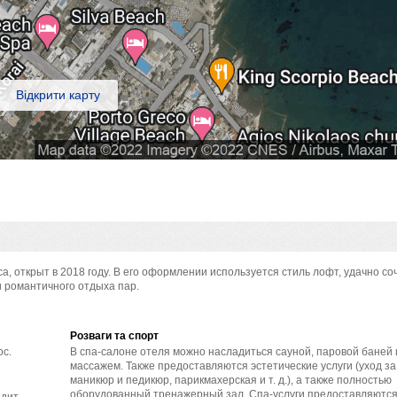
Відкрити карту
, открыт в 2018 году. В его оформлении используется стиль лофт, удачно с
и романтичного отдыха пар.
Розваги та спорт
ссос.
В спа-салоне отеля можно насладиться сауной, паровой баней
массажем. Также предоставляются эстетические услуги (уход за
маникюр и педикюр, парикмахерская и т. д.), а также полностью
оборудованный тренажерный зал. Спа-услуги предоставляются