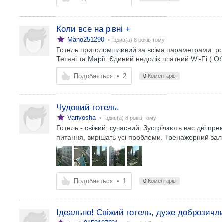
Коли все на рівні +
Mano251290
• їздив(а)
8 років тому
Готель приголомшливий за всіма параметрами: роз
Тетяні та Марії. Єдиний недолік платний Wi-Fi ( 
Подобається
•
2
0
Коментарів
Чудовий готель.
Varivosha
• їздив(а)
8 років тому
Готель - свіжий, сучасний. Зустрічають вас дві пре
питання, вирішать усі проблеми. Тренажерний зал –
Подобається
•
1
0
Коментарів
Ідеально! Свіжий готель, дуже доброзичли