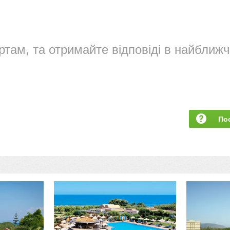
ртам, та отримайте відповіді в найближч
По
за