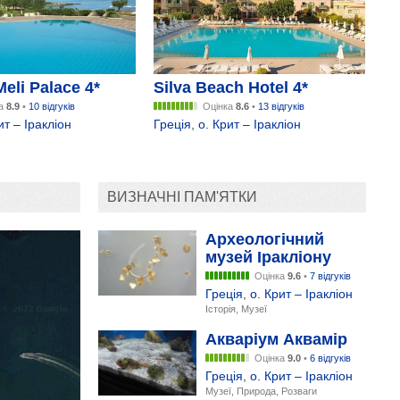
Meli Palace 4*
Silva Beach Hotel 4*
ка
8.9
•
10 відгуків
Оцінка
8.6
•
13 відгуків
ит – Іракліон
Греція
,
о. Крит – Іракліон
ВИЗНАЧНІ ПАМ'ЯТКИ
Археологічний
музей Іракліону
Оцінка
9.6
•
7 відгуків
Греція
,
о. Крит – Іракліон
Історія, Музеї
Акваріум Аквамір
Оцінка
9.0
•
6 відгуків
Греція
,
о. Крит – Іракліон
Музеї, Природа, Розваги