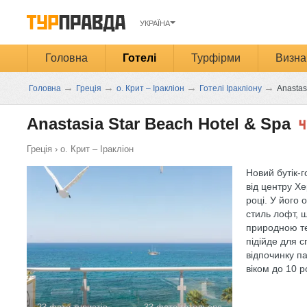
УКРАЇНА
Головна
Готелі
Турфірми
Визна
→
→
→
→
Головна
Греція
о. Крит – Іракліон
Готелі Іракліону
Anastas
Anastasia Star Beach Hotel & Spa
Греція
›
о. Крит – Іракліон
Новий бутік-
від центру Хе
році. У його
стиль лофт, 
природною т
підійде для с
відпочинку п
віком до 10 ро