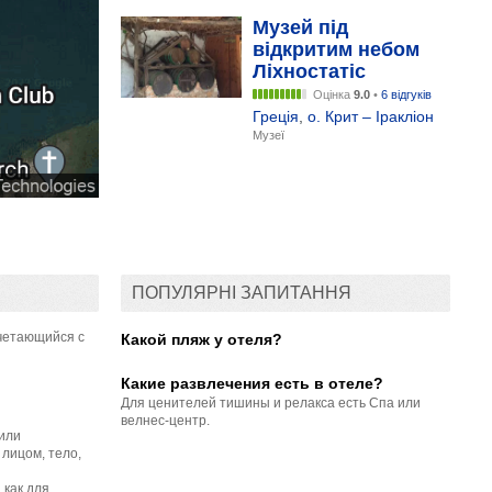
Музей під
відкритим небом
Ліхностатіс
Оцінка
9.0
•
6 відгуків
Греція
,
о. Крит – Іракліон
Музеї
ПОПУЛЯРНІ ЗАПИТАННЯ
очетающийся с
Какой пляж у отеля?
Какие развлечения есть в отеле?
Для ценителей тишины и релакса есть Спа или
велнес-центр.
 или
 лицом, тело,
 как для