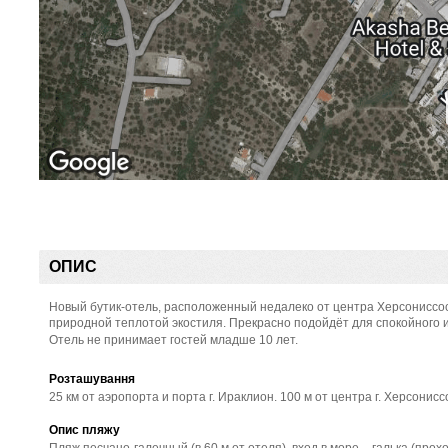
ОПИС
Новый бутик-отель, расположенный недалеко от центра Херсониссоса
природной теплотой экостиля. Прекрасно подойдёт для спокойного 
Отель не принимает гостей младше 10 лет.
Розташування
25 км от аэропорта и порта г. Ираклион. 100 м от центра г. Херсони
Опис пляжу