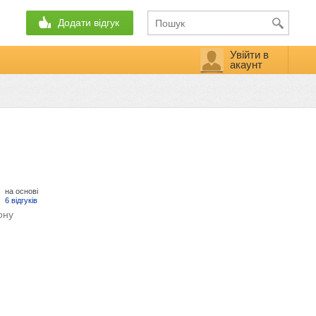
Додати відгук
Увійти в
акаунт
на основі
6 відгуків
ону