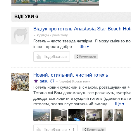
23 фото туристів
33 фото готельєра
ВІДГУКИ 6
Відгук про готель Anastasia Star Beach Hot
• їздив(а)
7 років тому
Готель – чисто тверда четвірка. Я можу сміливо по
інше - просто добре.
… Ще ▾
Подобається
0
Коментарів
Новий, стильний, чистий готель
tatsu_87
• їздив(а)
8 років тому
Готель новий сучасний зі смаком, розташування + 
Тетяна які Вам допоможуть все розкажуть, зустріча
доводиться ходити в сусідній готель (їдальня на т
готелем, злегка псує загальний вигляд.
… Ще ▾
Подобається
•
1
0
Коментарів