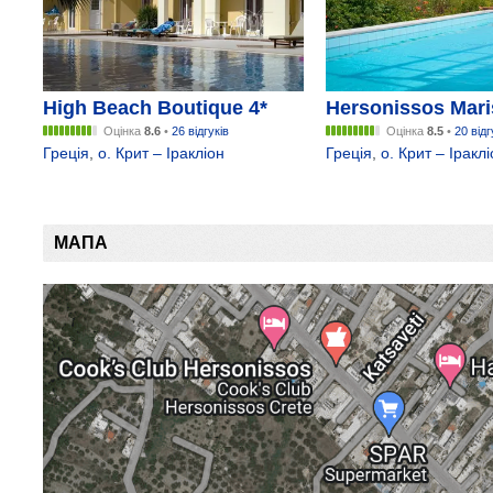
High Beach Boutique 4*
Hersonissos Maris
Оцінка
8.6
•
26 відгуків
Оцінка
8.5
•
20 відг
Греція
,
о. Крит – Іракліон
Греція
,
о. Крит – Іракл
МАПА