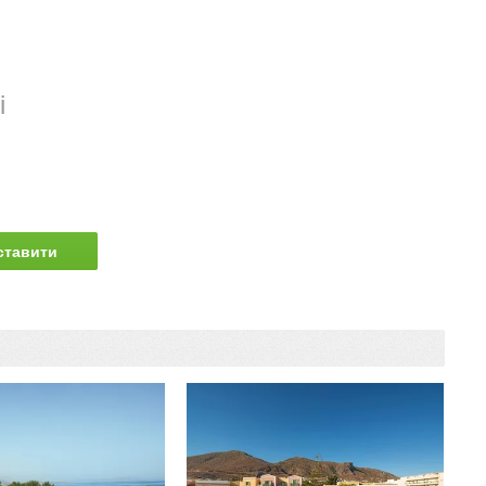
і
ставити
питання