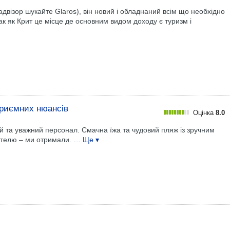
ипадвізор шукайте Glaros), він новий і обладнаний всім що необхідно
 так як Крит це місце де основним видом доходу є туризм і
приємних нюансів
Оцінка
8.0
й та уважний персонал. Смачна їжа та чудовий пляж із зручним
готелю – ми отримали.
… Ще ▾