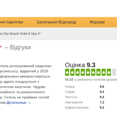
чні пам'ятки
Запитання-Відповіді
Форуми
ia Star Beach Hotel & Spa 4*
– Відгуки
Оцінка
9.3
готель розташований недалеко
рсоніссосу, відкритий у 2018
 оформленні використовується
№10
у рейтингу готелів Іраклі
що вдало поєднується з
еплотою екостилю. Чудово
Номер
9.6
покійного та романтичного
Сервіс
9.4
ар. Готель не приймає гостей
Чистота
9.4
ків.
Детальніше →
Харчування
7.2
Інфраструктура
9.2