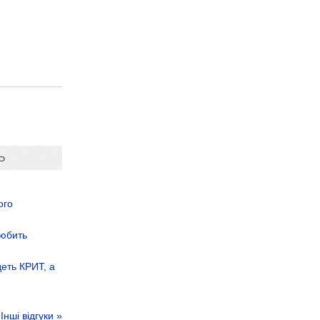
Ь
ого
любить
деть КРИТ, а
Інші відгуки »