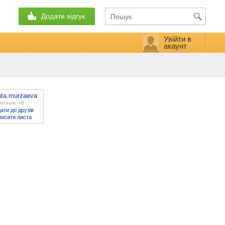
Додати відгук
Увійти в
акаунт
ata.murzaeva
утація: +8
ати до друзів
исати листа