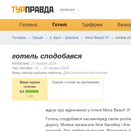
УКРАЇНА
Головна
Готелі
Турфірми
Визна
→
→
→
→
Головна
Греція
о. Крит – Іракліон
Niros Beach 3*
готель с
готель сподобався
Написано:
23 червня 2024
Час поїздки:
16 — 22 червня 2024
Кому автор радить готель:
Для спокійного відпочинку
Ваша оцінка
Оцінки готелю за критеріями:
готелю:
9.0
з 10
відгук про відпочинок у готелі Niros Beach 3*
Готель сподобався насамперед своїм розта
дорогу. Можна засмагати біля басейну і йти 
зручний, Дно дрібне та піщане. Відсутність 