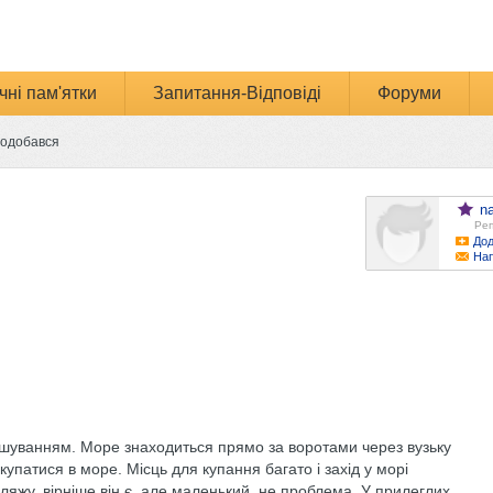
чні пам'ятки
Запитання-Відповіді
Форуми
подобався
n
Реп
Дод
Нап
шуванням. Море знаходиться прямо за воротами через вузьку
купатися в море. Місць для купання багато і захід у морі
пляжу, вірніше він є, але маленький, не проблема, У прилеглих