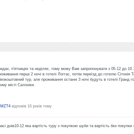
едах, п'ятницях та неділях, тому можу Вам запропонувати з 05.12 до 10.
оживання перші 2 ночі в готелі Логгас, потім переїзд до готелю Сітонія 
езкоштовний тур, але проживання останні 3 ночі будуть в готелі Гранд г
ому місті Салоніки.
a-MZT4
відповів
16 років тому
асі днів10-12 яка вартість туру з покупкою шуби та вартість без покупки 