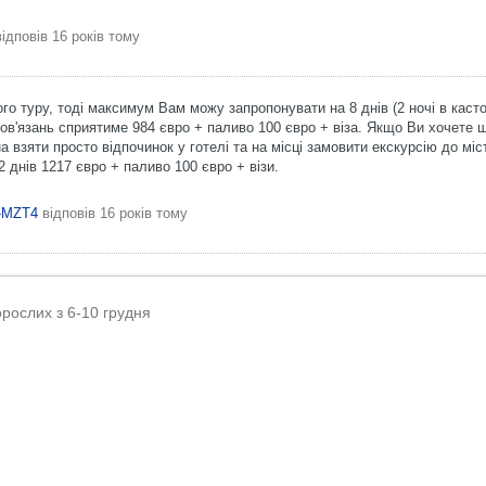
ідповів
16 років тому
 туру, тоді максимум Вам можу запропонувати на 8 днів (2 ночі в кастор
обов'язань сприятиме 984 євро + паливо 100 євро + віза. Якщо Ви хочете 
а взяти просто відпочинок у готелі та на місці замовити екскурсію до міс
 днів 1217 євро + паливо 100 євро + візи.
a-MZT4
відповів
16 років тому