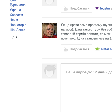
Туреччина
Подобається
legstin
в
Україна
Хорватія
Чехія
Чорногорія
Якщо брати саме програму шубного
на морі). Ціна такого туру без з
Шрі-Ланка
тривалий термін поїхати, то можн
ще
▼
покупкою. Ціна становитиме на 12
Подобається
Natali