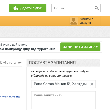
Додати відгук
Увійти в
акаунт
і тури у цей готель
ЗАЛИШИТИ ЗАЯВКУ
й найкращу ціну від турагентів
«Вибір готелю»
ПОСТАВТЕ ЗАПИТАННЯ
Експерти та досвідчені туристи дадуть
відповідь на ваше запитання.
×
янути оригінал