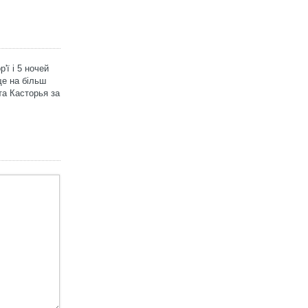
'ї і 5 ночей
ще на більш
та Касторья за