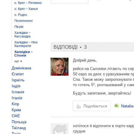
о. Крит – Ретимно
о. Крит – Ханья
о. Родос
Пелопоннес
Пієрія
Халкідіки –
Кассандра
Халкідіки – Неа
Каллікратія
ВІДПОВІДІ •
3
Халкідіки –
Сітонія
Добрий день,
ще
▼
Домінікана
рейси на Салоніки літають по сер
Єгипет
50 євро за двох з урахуванням пр
Спа. Також можу запропонувати б
Ізраїль
то готель 5*, розташований у сам
Індія
Іспанія
Будуть запитання, звертайтесь!
Італія
Кіпр
Подобається
Natali
Крим
ОАЕ
Польща
хотілося б відпочити в порто карр
Таїланд
грудня
Туніс