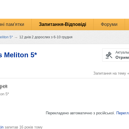
ні пам'ятки
Запитання-Відповіді
Форуми
→
eliton 5*
12 днів 2 дорослих з 6-10 грудня
Актуальн
s Meliton 5*
Отрима
Запитання на тему 
дня
ton 5*
Перекладено автоматично з російської.
Перегл
tin
запитав
16 років тому