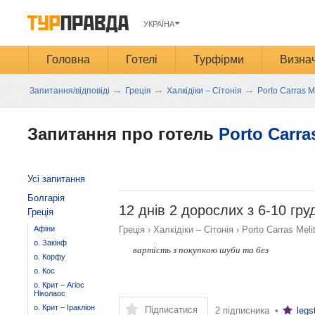
УКРАЇНА
Головна
Готелі
Турфірми
Визнач
→
→
→
Запитання/відповіді
Греція
Халкідіки – Сітонія
Porto Carras M
Запитання про готель
Porto Carra
Усі запитання
Болгарія
12 днів 2 дорослих з 6-10 гру
Греція
Афіни
Греція
›
Халкідіки – Сітонія
›
Porto Carras Meli
о. Закінф
вартість з покупкою шуби та без
о. Корфу
о. Кос
о. Крит – Агіос
Ніколаос
о. Крит – Іракліон
Підписатися
2 підписника •
legs