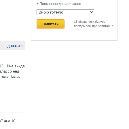
+ Пояснення до запитання
18
підписники будуть
Запитати
повідомлені про запитання
відповісти
12. Ціна вийде
Талассо енд
отель Палас.
з7 або 10