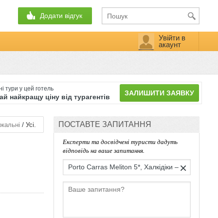
Додати відгук
Увійти в
акаунт
і тури у цей готель
ЗАЛИШИТИ ЗАЯВКУ
й найкращу ціну від турагентів
ПОСТАВТЕ ЗАПИТАННЯ
/
кальні
Усі.
Експерти та досвідчені туристи дадуть
відповідь на ваше запитання.
×