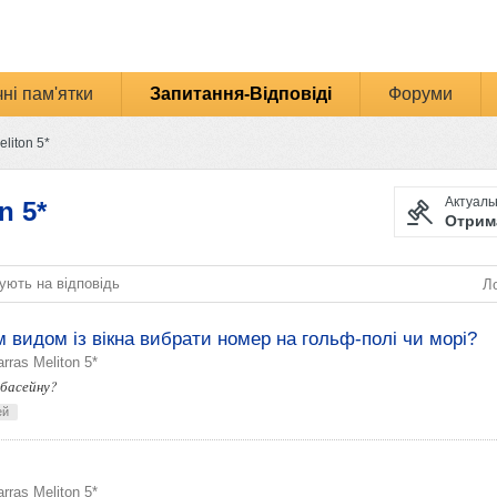
ні пам'ятки
Запитання-Відповіді
Форуми
eliton 5*
Актуальн
n 5*
Отрима
ують на відповідь
Ло
 видом із вікна вибрати номер на гольф-полі чи морі?
rras Meliton 5*
 басейну?
ей
rras Meliton 5*