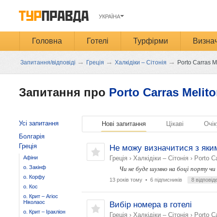
УКРАЇНА
Головна
Готелі
Турфірми
Визнач
→
→
→
Запитання/відповіді
Греція
Халкідіки – Сітонія
Porto Carras M
Запитання про
Porto Carras Melito
Усі запитання
Нові запитання
Цікаві
Очік
Болгарія
Греція
Не можу визначитися з яким
Афіни
Греція
›
Халкідіки – Сітонія
›
Porto Ca
о. Закінф
Чи не буде шумно на боці порту чи
о. Корфу
13 років тому
• 6 підписників
8 відповід
о. Кос
о. Крит – Агіос
Ніколаос
Вибір номера в готелі
о. Крит – Іракліон
Греція
›
Халкідіки – Сітонія
›
Porto Ca