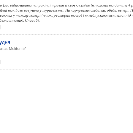
 Вас відпочивати наприкінці травня зі своєю сім'єю (я, чоловік та дитина 4 р
 Мені так його озвучили у турагенстві. На харчування сніданки, обіди, вечері.
чиваючих у такому номері (пляж, ресторан тощо) і як відпускаються напої під ч
безкоштовно). Спасибі.
рудня
rras Meliton 5*