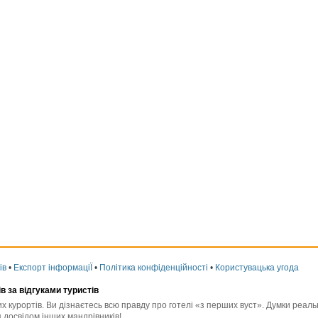
ів
•
Експорт інформаціЇ
•
Політика конфіденційності
•
Користувацька угода
ів за відгуками туристів
них курортів. Ви дізнаєтесь всю правду про готелі «з перших вуст». Думки реа
 досвідом інших мандрівників!