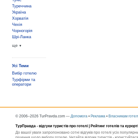
Туреччина
Україна
Хорватія
Чехія
Чорногорія
Шрі-Ланка
ще
▼
Усі Теми
Вибір готелю
Турфірми та
оператори
© 2006–2026 TurPravda.com
—
Допомога
•
Реклама
•
Власникам готел
ТурПравда -
відгуки туристів про готелі
| Рейтинг готелів та курорт
До вашої уваги запропоновано сотні відгуків про готелі усіх популяр
рішення щодо вибору готелю. Читайте відгуки туристів - користуйтеся