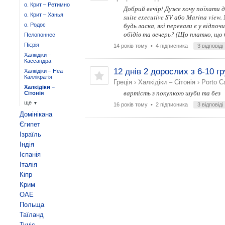
о. Крит – Ретимно
Добрий вечір! Дуже хочу поїхати до
о. Крит – Ханья
suite executive SV або Marina view.
будь ласка, які переваги є у відпо
о. Родос
обідів та вечерь? (Що платно, що 
Пелопоннес
Пієрія
14 років тому
• 4 підписника
3 відповіді
Халкідіки –
Кассандра
12 днів 2 дорослих з 6-10 г
Халкідіки – Неа
Каллікратія
Греція
›
Халкідіки – Сітонія
›
Porto Ca
Халкідіки –
вартість з покупкою шуби та без
Сітонія
ще
▼
16 років тому
• 2 підписника
3 відповіді
Домінікана
Єгипет
Ізраїль
Індія
Іспанія
Італія
Кіпр
Крим
ОАЕ
Польща
Таїланд
Туніс