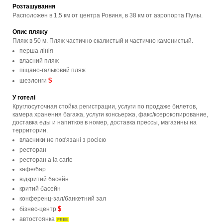
Розташування
Расположен в 1,5 км от центра Ровиня, в 38 км от аэропорта Пулы.
Опис пляжу
Пляж в 50 м. Пляж частично скалистый и частично каменистый.
перша лінія
власний пляж
піщано-гальковий пляж
$
шезлонги
У готелі
Круглосуточная стойка регистрации, услуги по продаже билетов,
камера хранения багажа, услуги консьержа, факс/ксерокопирование,
доставка еды и напитков в номер, доставка прессы, магазины на
территории.
власники не пов'язані з росією
ресторан
ресторан a la carte
кафе/бар
відкритий басейн
критий басейн
конференц-зал/банкетний зал
$
бізнес-центр
автостоянка
FREE