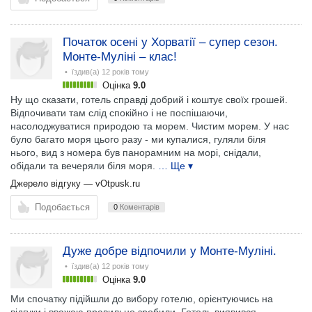
Початок осені у Хорватії – супер сезон.
Монте-Муліні – клас!
• їздив(а)
12 років тому
Оцінка
9.0
Ну що сказати, готель справді добрий і коштує своїх грошей.
Відпочивати там слід спокійно і не поспішаючи,
насолоджуватися природою та морем. Чистим морем. У нас
було багато моря цього разу - ми купалися, гуляли біля
нього, вид з номера був панорамним на морі, снідали,
обідали та вечеряли біля моря.
… Ще ▾
Джерело відгуку —
vOtpusk.ru
Подобається
0
Коментарів
Дуже добре відпочили у Монте-Муліні.
• їздив(а)
12 років тому
Оцінка
9.0
Ми спочатку підійшли до вибору готелю, орієнтуючись на