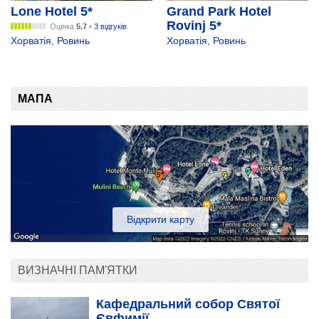
Lone Hotel 5*
Grand Park Hotel
Rovinj 5*
Оцінка
5.7
•
3 відгуків
Хорватія
,
Ровинь
Хорватія
,
Ровинь
МАПА
Відкрити карту
ВИЗНАЧНІ ПАМ'ЯТКИ
Кафедральний собор Святої
Євфимії