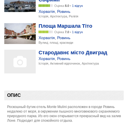
Оцінка
8.0
•
1 відгук
Хорватія
,
Ровинь
Історія, Архітектура, Релігія
Площа Маршала Тіто
Оцінка
7.0
•
1 відгук
Хорватія
,
Ровинь
Вулиці, площі, краєвиди
Стародавнє місто Двиград
Хорватія
,
Ровинь
Історія, Активний відпочинок, Архітектура
ОПИС
Роскошный бутик-отель Monte Mulini расположен в городе Ровинь
недалеко от моря, в окружении пышного многовекового охраняемого
природного парка. Из его окон открывается прекрасный вид на залив
Лоне. Подходит для спокойного отдыха.