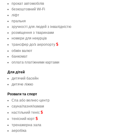
прокат автомобілів
безкоштовний Wi-Fi
ліфт
пральня
зручності для людей з інвалідністю
розміщення з тваринами
номери для некурців
$
трансфер до/з аеропорту
обмін валют
банкомат
оплата платіжними картами
Для дітей
дитячий басейн
дитяче ліжко
Розваги та спорт
Спа або велнес-центр
сауна/лазня/хамам
$
настільний теніс
$
тенісний корт
тренажерна зала
аеробіка