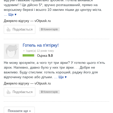
відгуки і вважаю правильно зробили. Готель виявився
чудовим! ! Це дійсно 5*, зручно розташований, прямо на
морському березі і всього 10 хвилин пішки до центру міста.
… Ще ▾
Джерело відгуку —
vOtpusk.ru
Подобається
0
Коментарів
Готель на п'ятірку!
• їздив(а)
12 років тому
Оцінка
9.0
Не можу зрозуміти, а чого тут три зірки? У готелю цього п'ять
зірок. Напевно, давно було у них три зірки. . . Добре не
важливо. Буду стислим: готель хороший, раджу його для
відпочинку парою або дітьми.
… Ще ▾
Джерело відгуку —
vOtpusk.ru
Подобається
0
Коментарів
Показати ще »