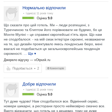
Нормально відпочили
• їздив(а)
11 років тому
Оцінка
9.0
Що сказати про цей готель. Ми – люди розпещені, з
Туреччиною та Єгиптом його порівнювати не будемо, бо це
Монте-Муліні – це справжні європейські п'ять зірок. Що нам
не сподобалося: - на мій смак інтер'єри скромні, незважаючи
на те, що дизайн проектувало якесь лондонське бюро, мені
взагалі не подобається ця загальноєвропейська тенденція
скромності.
… Ще ▾
Джерело відгуку —
vOtpusk.ru
Подобається
•
2
0
Коментарів
Добре відпочили
• їздив(а)
11 років тому
Оцінка
9.0
Тут дуже чудово! Нам сподобалося все. Відмінний сервіс,
номери шикарні, а ресторани просто неймовірно смачно все.
Варто відзначити, що готель не з дешевих, тому не дуже