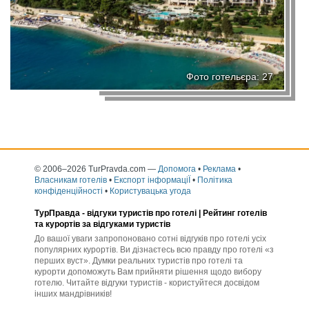
Фото готельєра: 27
© 2006–2026 TurPravda.com
—
Допомога
•
Реклама
•
Власникам готелів
•
Експорт інформаціЇ
•
Політика
конфіденційності
•
Користувацька угода
ТурПравда -
відгуки туристів про готелі
| Рейтинг готелів
та курортів за відгуками туристів
До вашої уваги запропоновано сотні відгуків про готелі усіх
популярних курортів. Ви дізнаєтесь всю правду про готелі «з
перших вуст». Думки реальних туристів про готелі та
курорти допоможуть Вам прийняти рішення щодо вибору
готелю. Читайте відгуки туристів - користуйтеся досвідом
інших мандрівників!