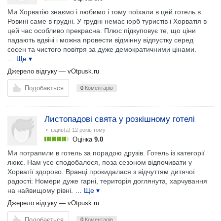
Ми Хорватію знаємо і любимо і тому поїхали в цей готель в
Ровині саме в грудні. У грудні немає юрб туристів і Хорватія в
цей час особливо прекрасна. Плюс підкуповує те, що ціни
падають вдвічі і можна провести відмінну відпустку серед
сосен та чистого повітря за дуже демократичними цінами.
… Ще ▾
Джерело відгуку —
vOtpusk.ru
Подобається
0
Коментарів
Листопадові свята у розкішному готелі
• їздив(а)
12 років тому
Оцінка
9.0
Ми потрапили в готель за порадою друзів. Готель із категорії
люкс. Нам усе сподобалося, поза сезоном відпочивати у
Хорватії здорово. Вранці прокидалася з відчуттям дитячої
радості: Номери дуже гарні, територія доглянута, харчування
на найвищому рівні.
… Ще ▾
Джерело відгуку —
vOtpusk.ru
Подобається
0
Коментарів