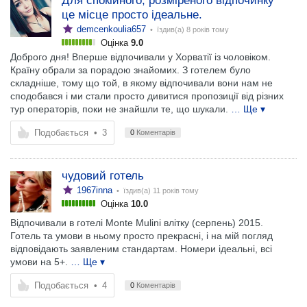
Для спокійного, розміреного відпочинку
це місце просто ідеальне.
demcenkoulia657
• їздив(а)
8 років тому
Оцінка
9.0
Доброго дня! Вперше відпочивали у Хорватії із чоловіком.
Країну обрали за порадою знайомих. З готелем було
складніше, тому що той, в якому відпочивали вони нам не
сподобався і ми стали просто дивитися пропозиції від різних
тур операторів, поки не знайшли те, що шукали.
… Ще ▾
Подобається
•
3
0
Коментарів
чудовий готель
1967inna
• їздив(а)
11 років тому
Оцінка
10.0
Відпочивали в готелі Monte Mulini влітку (серпень) 2015.
Готель та умови в ньому просто прекрасні, і на мій погляд
відповідають заявленим стандартам. Номери ідеальні, всі
умови на 5+.
… Ще ▾
Подобається
•
4
0
Коментарів