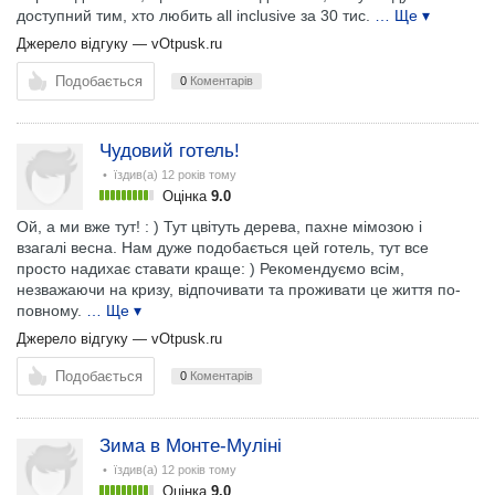
доступний тим, хто любить all inclusive за 30 тис.
… Ще ▾
Джерело відгуку —
vOtpusk.ru
Подобається
0
Коментарів
Чудовий готель!
• їздив(а)
12 років тому
Оцінка
9.0
Ой, а ми вже тут! : ) Тут цвітуть дерева, пахне мімозою і
взагалі весна. Нам дуже подобається цей готель, тут все
просто надихає ставати краще: ) Рекомендуємо всім,
незважаючи на кризу, відпочивати та проживати це життя по-
повному.
… Ще ▾
Джерело відгуку —
vOtpusk.ru
Подобається
0
Коментарів
Зима в Монте-Муліні
• їздив(а)
12 років тому
Оцінка
9.0