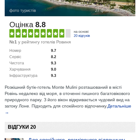
фото туристів
27 фото готельєра
Оцінка
8.8
на основі
20 відгуків
№1
у рейтингу готелів Ровиня
Номер
9.7
Сервіс
8.2
Чистота
9.3
Харчування
9.0
Інфраструктура
9.3
Розкішний бутік-готель Monte Mulini розташований в місті
Ровінь недалеко від моря, в оточенні пишного багатовікового
природного парку. З його вікон відкривається чудовий вид на
затоку Лоне. Підходить для спокійного відпочинку.
Детальніше
→
ВІДГУКИ 20