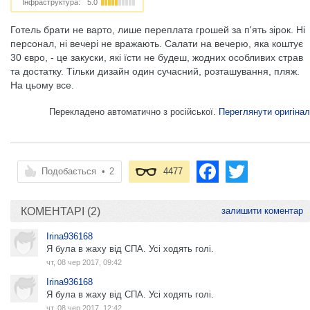
Інфраструктура:
5.0
Готель брати не варто, лише переплата грошей за п'ять зірок. Ні
персонал, ні вечері не вражають. Салати на вечерю, яка коштує
30 євро, - це закуски, які їсти не будеш, жодних особливих страв
та достатку. Тільки дизайн один сучасний, розташування, пляж.
На цьому все.
Перекладено автоматично з російської.
Переглянути оригінал
Подобається
•
2
4477
КОМЕНТАРІ (2)
залишити коментар
Irina936168
Я була в жаху від СПА. Усі ходять голі.
чт, 08 чер 2017, 09:42
Irina936168
Я була в жаху від СПА. Усі ходять голі.
чт, 08 чер 2017, 12:42