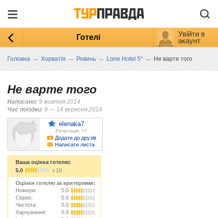
Увійти в
Готелі
акаунт
→
→
→
→
Головна
Хорватія
Ровинь
Lone Hotel 5*
Не варте того
Не варте того
Написано:
9 жовтня 2014
Час поїздки:
9 — 14 вересня 2014
elenaka7
Репутація: +7
Додати до друзів
Написати листа
Ваша оцінка готелю:
5.0
з 10
Оцінки готелю за критеріями:
Номери:
5.0
Сервіс:
5.0
Чистота:
5.0
Харчування:
5.0