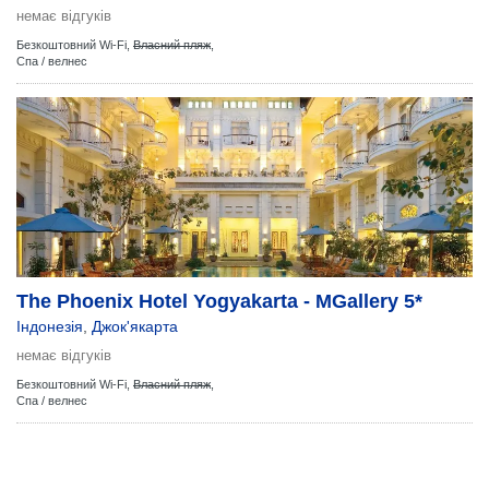
немає відгуків
Безкоштовний Wi-Fi,
Власний пляж
,
Спа / велнес
The Phoenix Hotel Yogyakarta - MGallery 5*
Індонезія
,
Джок'якарта
немає відгуків
Безкоштовний Wi-Fi,
Власний пляж
,
Спа / велнес