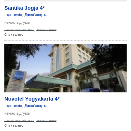
Santika Jogja 4*
Індонезія
,
Джок'якарта
немає відгуків
Безкоштовний Wi-Fi
,
Власний пляж
,
Спа / велнес
Novotel Yogyakarta 4*
Індонезія
,
Джок'якарта
немає відгуків
Безкоштовний Wi-Fi
,
Власний пляж
,
Спа / велнес