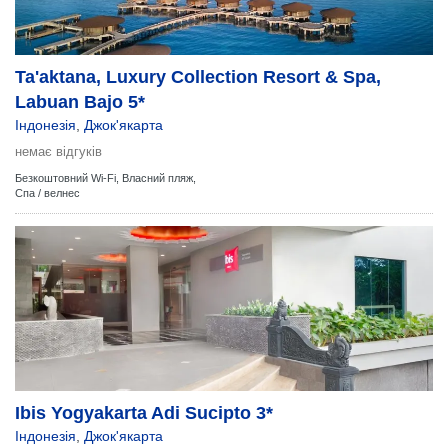
Ta'aktana, Luxury Collection Resort & Spa,
Labuan Bajo 5*
Індонезія
,
Джок'якарта
немає відгуків
Безкоштовний Wi-Fi,
Власний пляж,
Спа / велнес
Ibis Yogyakarta Adi Sucipto 3*
Індонезія
,
Джок'якарта