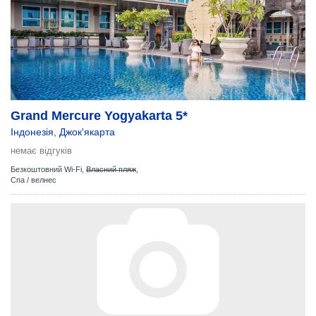
Grand Mercure Yogyakarta 5*
Індонезія
,
Джок'якарта
немає відгуків
Безкоштовний Wi-Fi,
Власний пляж
,
Спа / велнес