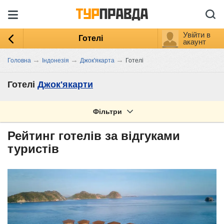
Увійти в
Готелі
акаунт
→
→
→
Головна
Індонезія
Джок'якарта
Готелі
Готелі
Джок'якарти
Фільтри
Рейтинг готелів за відгуками
туристів