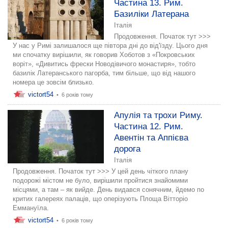
Частина 13. Рим.
Базиліки Латерана
Італія
Продовження. Початок тут >>>
У нас у Римі залишалося ще півтора дні до від'їзду. Цього дня
ми спочатку вирішили, як говорив Хоботов з «Покровських
воріт», «Дивитись фрески Новодівичого монастиря», тобто
базилік Латеранського пагорба, тим більше, що від нашого
номера це зовсім близько.
victort54
•
6 років тому
Апулія та трохи Риму.
Частина 12. Рим.
Авентін та Аппієва
дорога
Італія
Продовження. Початок тут >>> У цей день чіткого плану
подорожі містом не було, вирішили пройтися знайомими
місцями, а там – як вийде. День видався сонячним, йдемо по
критих галереях палаців, що оперізують Площа Вітторіо
Еммануїла.
victort54
•
6 років тому