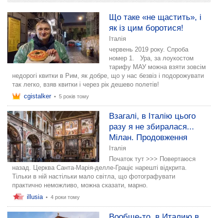
додати розповідь
Що таке «не щастить», і
як із цим боротися!
Італія
червень 2019 року. Спроба
номер 1. Ура, за лоукостом
тарифу МАУ можна взяти зовсім
недорогі квитки в Рим, як добре, що у нас безвіз і подорожувати
так легко, взяв квитки і через рік дешево полетів!
cgistalker
•
5 років тому
Взагалі, в Італію цього
разу я не збиралася...
Мілан. Продовження
Італія
Початок тут >>> Повертаюся
назад. Церква Санта-Марія-делле-Граціє нарешті відкрита.
Тільки в ній настільки мало світла, що фотографувати
практично неможливо, можна сказати, марно.
illusia
•
4 роки тому
Вообще-то, в Италию в