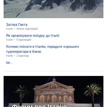
Затока Гаета
Італія
•
Немає відповідей
Як організувати поїздку до Італії
Італія
•
5 відповідей
Хочемо поїхати в Італію, порадьте хорошого
туроператора в Києві.
Італія
•
2 відповіді
Ще...
Форум про
Італію →