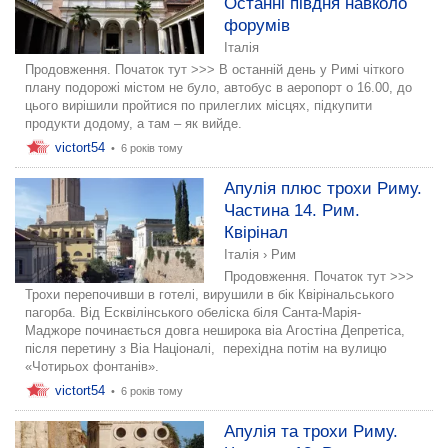
Останні півдня навколо
форумів
Італія
Продовження. Початок тут >>> В останній день у Римі чіткого
плану подорожі містом не було, автобус в аеропорт о 16.00, до
цього вирішили пройтися по прилеглих місцях, підкупити
продукти додому, а там – як вийде.
victort54
•
6 років тому
Апулія плюс трохи Риму.
Частина 14. Рим.
Квірінал
Італія
›
Рим
Продовження. Початок тут >>>
Трохи перепочивши в готелі, вирушили в бік Квірінальського
пагорба. Від Есквілінського обеліска біля Санта-Марія-
Маджоре починається довга неширока віа Агостіна Депретіса,
після перетину з Віа Націоналі, перехідна потім на вулицю
«Чотирьох фонтанів».
victort54
•
6 років тому
Апулія та трохи Риму.