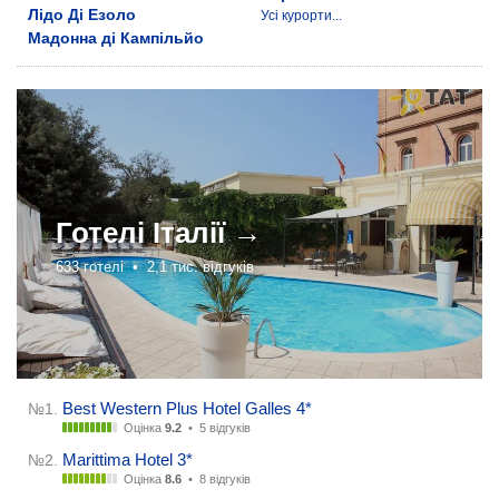
Лідо Ді Езоло
Усі курорти...
Мадонна ді Кампільйо
Готелі
Італії →
633 готелі •
2,1 тис. відгуків
Best Western Plus Hotel Galles 4*
№1.
Оцінка
9.2
•
5 відгуків
Marittima Hotel 3*
№2.
Оцінка
8.6
•
8 відгуків