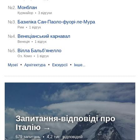
Монблан
№2.
Курмайор •
3 відгуки
Базиліка Сан-Паоло-фуорі-ле-Мура
№3.
Рим •
1 відгук
Венеціанський карнавал
№4.
Венеція •
1 відгук
Вілла Бальб'янелло
№5.
Оз. Комо •
1 відгук
•
•
•
Музеї
Архітектура
Екскурсії
Інше...
Запитання-відповіді про
Італію →
679 запитань •
4,2 тис. відповідей