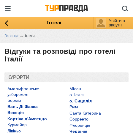
Увійти в
Готелі
акаунт
→
Головна
Італія
Відгуки та розповіді про готелі
Італії
КУРОРТИ
Амальфітанське
Мілан
узбережжя
о. Іскья
Борміо
о. Сицилія
Валь Ді Фасса
Рим
Венеція
Санта Катерина
Кортіна д'Ампеццо
Сорренто
Курмайор
Флоренція
Лівіньо
Червінія