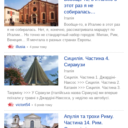
этот раз я не
собиралась…
Італія
Вообще-то, в Италию в этот раз
я не собиралась. Нет, я, конечно, рассматривала маршрут по
Италии... Но точно не стандартный набор городов: Милан, Рим,
Венеция… Я мечтала о разных странах Европы.
illusia
•
4 роки тому
Сицилія. Частина 4.
Сиракузи
Італія
Сицилія. Частина 1. Джардіні-
Наксос >>> Сицилія. Частина 2.
Катанія >>> Сицилія. Частина 3.
Таорміну >>> У Сіракузи (італійська назва Сіракуза) ми вперше
поїхали у травні з Джардіні-Наксоса, у неділю на автобусі.
victort54
•
6 років тому
Апулія та трохи Риму.
Частина 14. Рим.