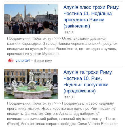
Апулія плюс трохи Риму.
Частина 11. Недільна
прогулянка Римом
(закінчення)
Італія
Продовження. Початок тут >>> Отже, вирішили дивитися
картини Караваджо. З площі Навона через маленький провулок
виходимо на вулицю Корсо Рінашіменте, це теж одна з вулиць,
прокладених у роки Муссоліні.
victort54
•
6 років тому
Апулія та трохи Риму.
Частина 10. Рим.
Недільні прогулянки
(продовження)
Італія
Продовження. Початок тут >>> Продовжували свою недільну
прогулянку містом. Якось коротко все одно про Рим писати не
виходить. За мостом Святого Ангела, від набережної
починається римський район, названий від імені мосту – Понте
(Ponte), його розтинає широка проїжджа Corso Vittorio Emanuele