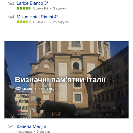
Larice Bianco 3*
№3.
Оцінка
9.7
•
3 відгуки
Milton Hotel Rimini 4*
№4.
Оцінка
7.5
•
25 відгуків
Визначні пам'ятки
Італії →
402 місця •
375 відгуків
Капела Медічі
№1.
Флоренція •
3 відгуки