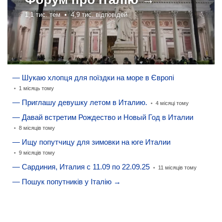
1,1 тис. тем •
4,9 тис. відповідей
— Шукаю хлопця для поїздки на море в Європі
•
1 місяць тому
— Приглашу девушку летом в Италию.
•
4 місяці тому
— Давай встретим Рождество и Новый Год в Италии
•
8 місяців тому
— Ищу попутчицу для зимовки на юге Италии
•
9 місяців тому
— Сардиния, Италия с 11.09 по 22.09.25
•
11 місяців тому
— Пошук попутників у Італію →