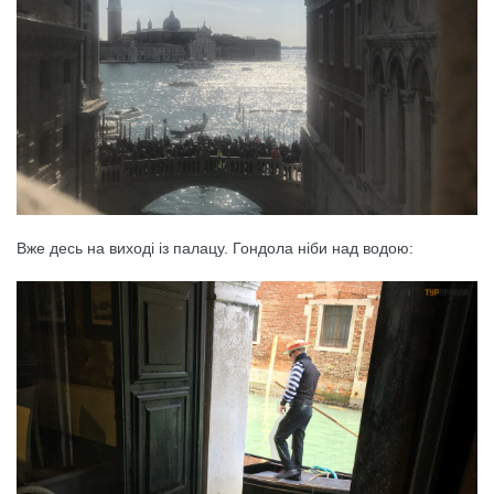
Вже десь на виході із палацу. Гондола ніби над водою: