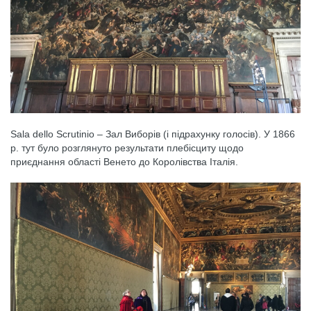
Sala dello Scrutinio – Зал Виборів (і підрахунку голосів). У 1866
р. тут було розглянуто результати плебісциту щодо
приєднання області Венето до Королівства Італія.