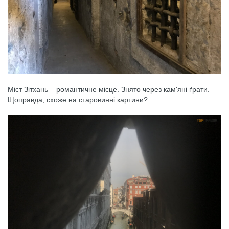
Міст Зітхань – романтичне місце. Знято через кам'яні ґрати.
Щоправда, схоже на старовинні картини?