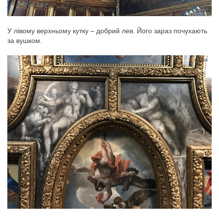
У лівому верхньому кутку – добрий лев. Його зараз почухають
за вушком.