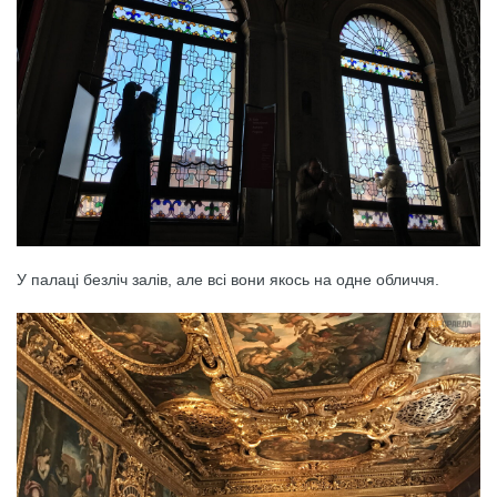
У палаці безліч залів, але всі вони якось на одне обличчя.