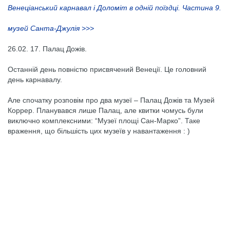
Венеціанський карнавал і Доломіт в одній поїздці. Частина 9.
музей Санта-Джулія >>>
26.02. 17. Палац Дожів.
Останній день повністю присвячений Венеції. Це головний
день карнавалу.
Але спочатку розповім про два музеї – Палац Дожів та Музей
Коррер. Планувався лише Палац, але квитки чомусь були
виключно комплексними: “Музеї площі Сан-Марко”. Таке
враження, що більшість цих музеїв у навантаження : )