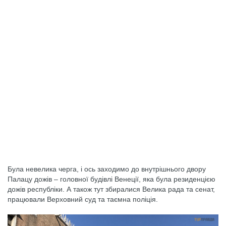
Була невелика черга, і ось заходимо до внутрішнього двору
Палацу дожів – головної будівлі Венеції, яка була резиденцією
дожів республіки. А також тут збиралися Велика рада та сенат,
працювали Верховний суд та таємна поліція.