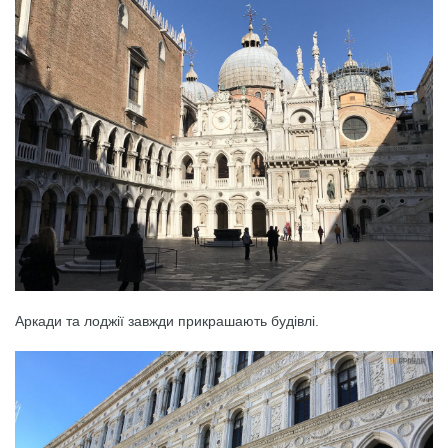
Аркади та лоджії завжди прикрашають будівлі.