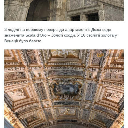
З лоджії на першому поверсі до апартаментів Дожа веде
знаменита Scala d'Oro – Золоті сходи. У 16 столітті золота у
Венеції було багато.