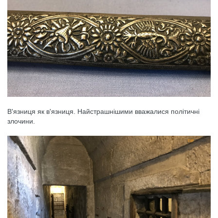
В'язниця як в'язниця. Найстрашнішими вважалися політичні
злочини.