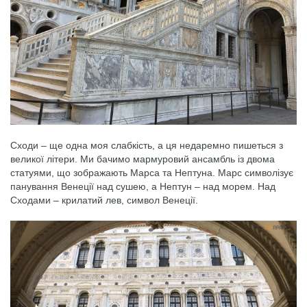
Сходи – ще одна моя слабкість, а ця недаремно пишеться з
великої літери. Ми бачимо мармуровий ансамбль із двома
статуями, що зображають Марса та Нептуна. Марс символізує
панування Венеції над сушею, а Нептун – над морем. Над
Сходами – крилатий лев, символ Венеції.