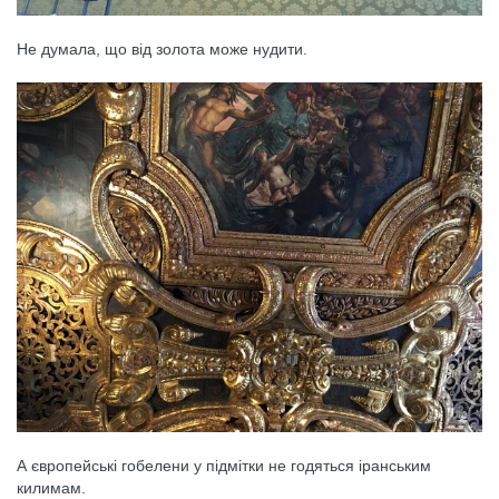
Не думала, що від золота може нудити.
А європейські гобелени у підмітки не годяться іранським
килимам.