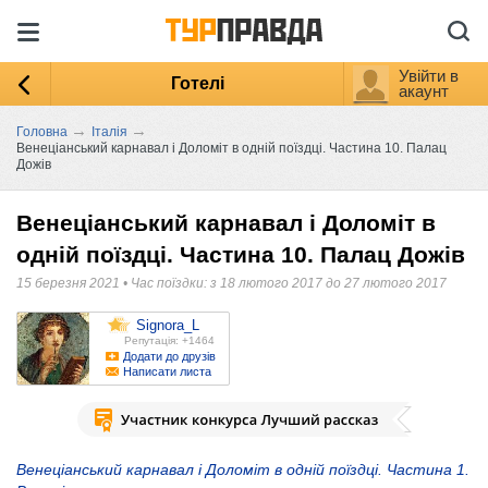
Увійти в
Готелі
акаунт
→
→
Головна
Італія
Венеціанський карнавал і Доломіт в одній поїздці. Частина 10. Палац
Дожів
Венеціанський карнавал і Доломіт в
одній поїздці. Частина 10. Палац Дожів
15 березня 2021
•
Час поїздки: з 18 лютого 2017 до 27 лютого 2017
Signora_L
Репутація: +1464
Додати до друзів
Написати листа
Венеціанський карнавал і Доломіт в одній поїздці. Частина 1.