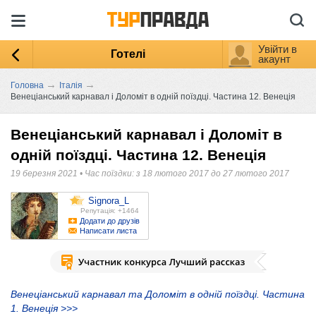
Увійти в
Готелі
акаунт
→
→
Головна
Італія
Венеціанський карнавал і Доломіт в одній поїздці. Частина 12. Венеція
Венеціанський карнавал і Доломіт в
одній поїздці. Частина 12. Венеція
19 березня 2021
•
Час поїздки: з 18 лютого 2017 до 27 лютого 2017
Signora_L
Репутація: +1464
Додати до друзів
Написати листа
Венеціанський карнавал та Доломіт в одній поїздці. Частина
1. Венеція >>>