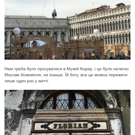
Нам треба було просуватися в Музей Корер, і це було нелегко.
Масове божевілля, не інакше. Їй богу, все це можна пережити
лише один раз у житті.