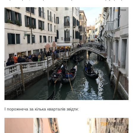
І порожнеча за кілька кварталів звідти: