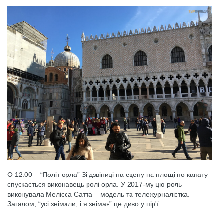
О 12:00 – “Політ орла” Зі дзвіниці на сцену на площі по канату
спускається виконавець ролі орла. У 2017-му цю роль
виконувала Мелісса Сатта – модель та тележурналістка.
Загалом, “усі знімали, і я знімав” це диво у пір'ї.