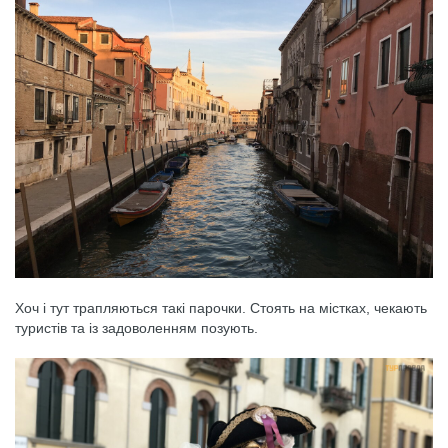
Хоч і тут трапляються такі парочки. Стоять на містках, чекають
туристів та із задоволенням позують.