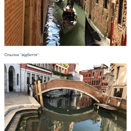
Ольгіни “відбиття”: