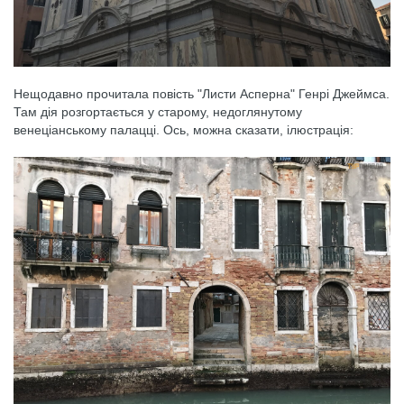
Нещодавно прочитала повість "Листи Асперна" Генрі Джеймса.
Там дія розгортається у старому, недоглянутому
венеціанському палацці. Ось, можна сказати, ілюстрація: