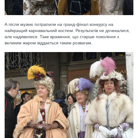
А після музею потрапили на гранд-фінал конкурсу на
найкращий карнавальний костюм. Результатів не дочекалися,
але надивилися. Таке враження, що старше покоління з
великим жаром віддається таким розвагам.