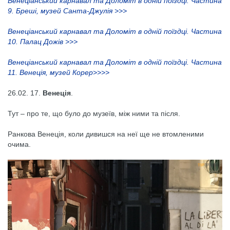
Венеціанський карнавал та Доломіт в одній поїздці. Частина
9. Бреші, музей Санта-Джулія >>>
Венеціанський карнавал та Доломіт в одній поїздці. Частина
10. Палац Дожів >>>
Венеціанський карнавал та Доломіт в одній поїздці. Частина
11. Венеція, музей Корер>>>>
26.02. 17.
Венеція
.
Тут – про те, що було до музеїв, між ними та після.
Ранкова Венеція, коли дивишся на неї ще не втомленими
очима.