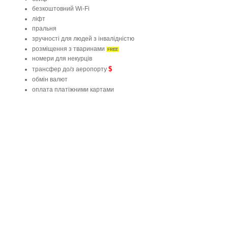
безкоштовний Wi-Fi
ліфт
пральня
зручності для людей з інвалідністю
розміщення з тваринами
FREE
номери для некурців
$
трансфер до/з аеропорту
обмін валют
оплата платіжними картами