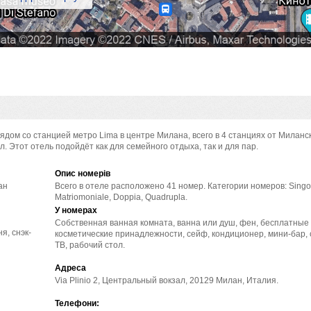
ядом со станцией метро Lima в центре Милана, всего в 4 станциях от Миланск
Этот отель подойдёт как для семейного отдыха, так и для пар.
Опис номерів
ан
Всего в отеле расположено 41 номер. Категории номеров: Singo
Matriomoniale, Doppia, Quadrupla.
У номерах
Собственная ванная комната, ванна или душ, фен, бесплатные
я, снэк-
косметические принадлежности, сейф, кондиционер, мини-бар,
ТВ, рабочий стол.
Адреса
Via Plinio 2, Центральный вокзал, 20129 Милан, Италия.
Телефони: