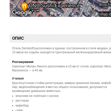
ОПИС
Отель Demidoff расположен в здании, построенном в стиле модерн, р
15 минутах ходьбы находится Центральный железнодорожный вокзал. 
Розташування
Аэропорт Милан Линате расположен в 10 км от отеля, аэропорт Мил
Мальпенса — в 45 км.
У готелі
Круглосуточная стойка регистрации, камера хранения багажа, кофейн
бар, видеонаблюдение в местах общего пользования, допускается
размещение домашних животных.
власники не пов'язані з росією
ресторан
кафе/бар
сейф