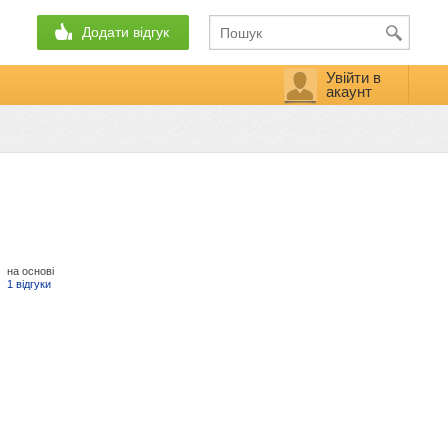
Додати відгук
Увійти в
акаунт
на основі
1 відгуки