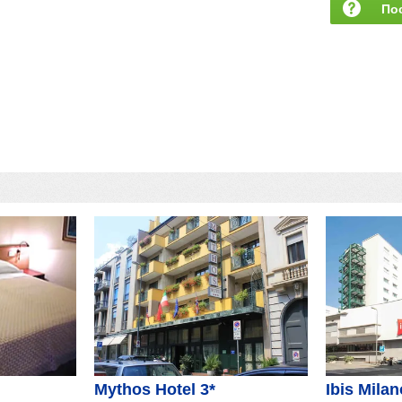
По
за
Mythos Hotel 3*
Ibis Milan