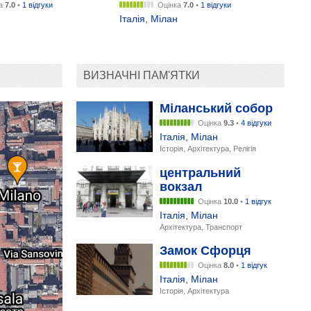
ка
7.0
•
1 відгуки
Оцінка
7.0
•
1 відгуки
Італія
,
Мілан
ВИЗНАЧНІ ПАМ'ЯТКИ
Міланський собор
Оцінка
9.3
•
4 відгуки
Італія
,
Мілан
Історія, Архітектура, Релігія
центральний
вокзал
Оцінка
10.0
•
1 відгук
Італія
,
Мілан
Архітектура, Транспорт
Замок Сфорця
Оцінка
8.0
•
1 відгук
Італія
,
Мілан
Історія, Архітектура