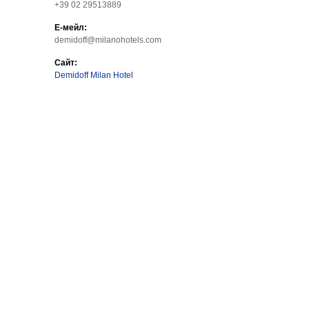
+39 02 29513889
Е-мейл:
demidoff@milanohotels.com
Сайт:
Demidoff Milan Hotel