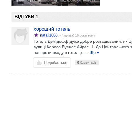
фото туристів
31 фото готельєра
ВІДГУКИ 1
хороший готель
natali1808
• їздив(а)
16 років тому
Готель Демідофф дуже добре розташований, як Цент
вулиці Коросо Буенос Айрес. 1. До Центрального з
навпроти входу в готель).
… Ще ▾
Подобається
0
Коментарів