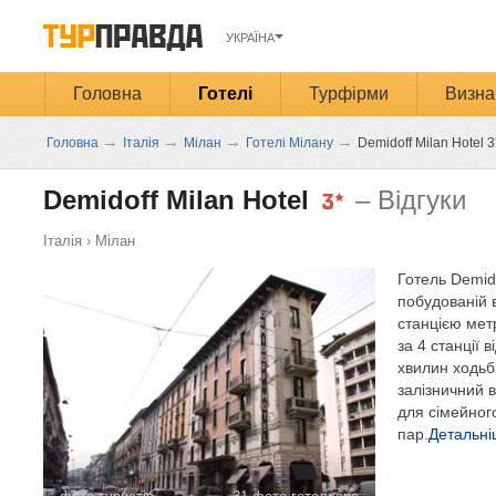
УКРАЇНА
Головна
Готелі
Турфірми
Визна
→
→
→
→
Головна
Італія
Мілан
Готелі Мілану
Demidoff Milan Hotel 3
Demidoff Milan Hotel
– Відгуки
Італія
›
Мілан
Готель Demido
побудованій в
станцією метр
за 4 станції 
хвилин ходьб
залізничний в
для сімейного
пар.
Детальн