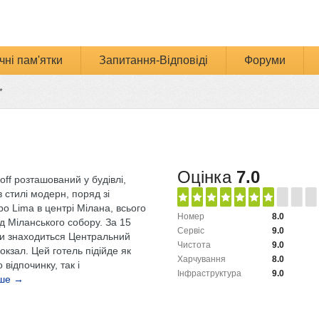
чні пам'ятки
Запитання-Відповіді
Форуми
*
Оцінка
7.0
ff розташований у будівлі,
 стилі модерн, поряд зі
о Lima в центрі Мілана, всього
Номер
8.0
від Міланського собору. За 15
Сервіс
9.0
и знаходиться Центральний
Чистота
9.0
окзал. Цей готель підійде як
Харчування
8.0
 відпочинку, так і
Інфраструктура
9.0
іше →