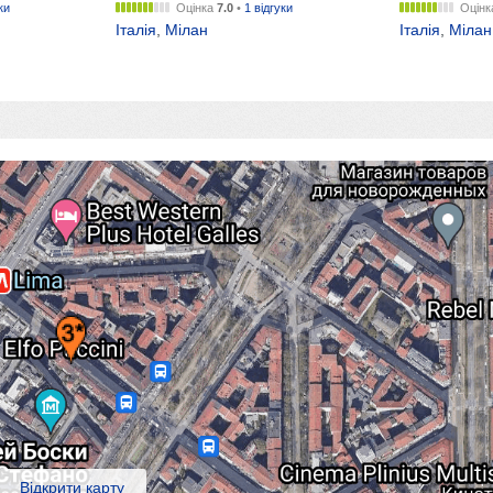
ки
Оцінка
7.0
•
1 відгуки
Оцін
Італія
,
Мілан
Італія
,
Мілан
Відкрити карту