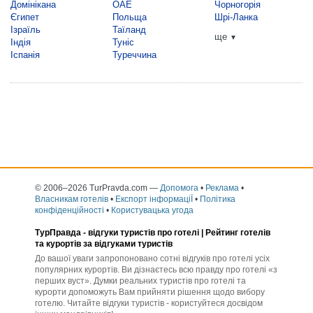
Домінікана
ОАЕ
Чорногорія
Єгипет
Польща
Шрі-Ланка
Ізраїль
Таїланд
ще
▼
Індія
Туніс
Іспанія
Туреччина
© 2006–2026 TurPravda.com
—
Допомога
•
Реклама
•
Власникам готелів
•
Експорт інформаціЇ
•
Політика
конфіденційності
•
Користувацька угода
ТурПравда -
відгуки туристів про готелі
| Рейтинг готелів
та курортів за відгуками туристів
До вашої уваги запропоновано сотні відгуків про готелі усіх
популярних курортів. Ви дізнаєтесь всю правду про готелі «з
перших вуст». Думки реальних туристів про готелі та
курорти допоможуть Вам прийняти рішення щодо вибору
готелю. Читайте відгуки туристів - користуйтеся досвідом