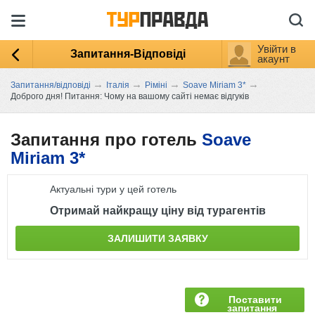
Увійти в
Запитання-Відповіді
акаунт
→
→
→
→
Запитання/відповіді
Італія
Ріміні
Soave Miriam 3*
Доброго дня! Питання: Чому на вашому сайті немає відгуків
Запитання про готель
Soave
Miriam 3*
Актуальні тури у цей готель
Отримай найкращу ціну від турагентів
ЗАЛИШИТИ ЗАЯВКУ
Поставити
запитання