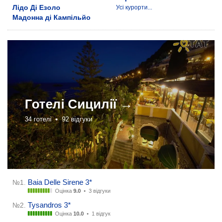
Лідо Ді Езоло
Усі курорти...
Мадонна ді Кампільйо
Готелі
Сицилії →
34 готелі •
92 відгуки
Baia Delle Sirene 3*
№1.
Оцінка
9.0
•
3 відгуки
Tysandros 3*
№2.
Оцінка
10.0
•
1 відгук