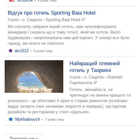
victort54
•
6 років тому
Відгук про готель Sporting Baia Hotel
Італія
›
о. Сицилія
›
Sporting Baia Hotel 4*
Ми спочатку обирали інший готель, нам зателефонувала
менеджер і сказала що в тому готелі, який ми хотіли, йшло
будівництво і запропонувала нам цей варіант. У номері все було
гаразд, ми нічого не помітили.
als1512
•
6 років тому
Найкращий пляжний
готель у Таорміні
Італія
›
о. Сицилія
›
Atahotel
Capotarmina 4*
Готель, звичайно ж, не
претендує на звання кращого та
розкішного - це об'єктивні 4 зірки зі старим ремонтом (особливо
видає затерте синє килимове покриття в номерах), застарілим
дизайном та рестораном у стилі «їдальня».
Mykhailovych
•
7 років тому
Показати ще »