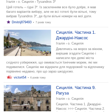
Італія
›
о. Сицилія
›
Tysandros 3*
Цей готель – гідні 3*. Із заселенням все було добре, я мав
багато варіантів вибору, але не всі готелі були вільні, тому
вибрав Tysandros 3*, де були вільні номери на мої дати.
Dmitrij879493
•
7 років тому
Сицилія. Частина 1.
Джардіні-Наксос
Італія
›
о. Сицилія
Дивлячись на мороз за вікном,
вирішив згадати Сицилію і
написати про деякі міста
східного узбережжя, що омивається Іонічним морем, які ми
подивилися. Сицилію ми відкрили для подорожей та відпочинку
порівняно недавно, про що зараз шкодуємо.
victort54
•
6 років тому
Сицилія. Частина 9.
Рагуза
Італія
›
о. Сицилія
Сицилія. Частина 1. Джардіні-
Наксос >>> Сицилія. Частина 2.