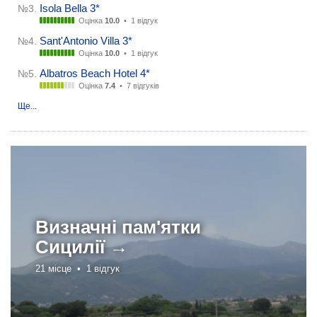
Isola Bella 3*
№3.
Оцінка
10.0
•
1 відгук
Sant'Antonio Villa 3*
№4.
Оцінка
10.0
•
1 відгук
Albatros Beach Hotel 4*
№5.
Оцінка
7.4
•
7 відгуків
Ще...
Визначні пам'ятки
Сицилії →
21 місце •
1 відгук