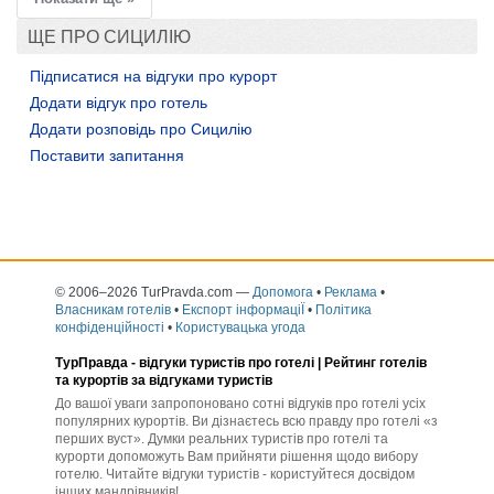
ЩЕ ПРО СИЦИЛІЮ
Підписатися на відгуки про курорт
Додати відгук про готель
Додати розповідь про Сицилію
Поставити запитання
© 2006–2026 TurPravda.com
—
Допомога
•
Реклама
•
Власникам готелів
•
Експорт інформаціЇ
•
Політика
конфіденційності
•
Користувацька угода
ТурПравда -
відгуки туристів про готелі
| Рейтинг готелів
та курортів за відгуками туристів
До вашої уваги запропоновано сотні відгуків про готелі усіх
популярних курортів. Ви дізнаєтесь всю правду про готелі «з
перших вуст». Думки реальних туристів про готелі та
курорти допоможуть Вам прийняти рішення щодо вибору
готелю. Читайте відгуки туристів - користуйтеся досвідом
інших мандрівників!