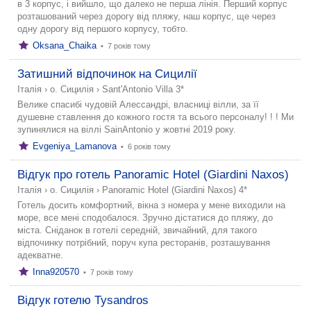
в 3 корпус, і вийшло, що далеко не перша лінія. Перший корпус
розташований через дорогу від пляжу, наш корпус, ще через
одну дорогу від першого корпусу, тобто.
Oksana_Chaika
•
7 років тому
Затишний відпочинок на Сицилії
Італія
›
о. Сицилія
›
Sant'Antonio Villa 3*
Велике спасибі чудовій Алессандрі, власниці вілли, за її
душевне ставлення до кожного гостя та всього персоналу! ! ! Ми
зупинялися на віллі SainAntonio у жовтні 2019 року.
Evgeniya_Lamanova
•
6 років тому
Відгук про готель Panoramic Hotel (Giardini Naxos)
Італія
›
о. Сицилія
›
Panoramic Hotel (Giardini Naxos) 4*
Готель досить комфортний, вікна з номера у мене виходили на
море, все мені сподобалося. Зручно дістатися до пляжу, до
міста. Сніданок в готелі середній, звичайний, для такого
відпочинку потрібний, поруч купа ресторанів, розташування
адекватне.
Inna920570
•
7 років тому
Відгук готелю Tysandros