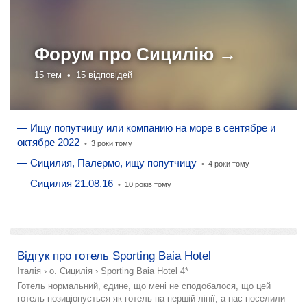
Форум про
Сицилію →
15 тем •
15 відповідей
— Ищу попутчицу или компанию на море в сентябре и
октябре 2022
•
3 роки тому
— Сицилия, Палермо, ищу попутчицу
•
4 роки тому
— Сицилия 21.08.16
•
10 років тому
додати розповідь
Відгук про готель Sporting Baia Hotel
Італія
›
о. Сицилія
›
Sporting Baia Hotel 4*
Готель нормальний, єдине, що мені не сподобалося, що цей
готель позиціонується як готель на першій лінії, а нас поселили