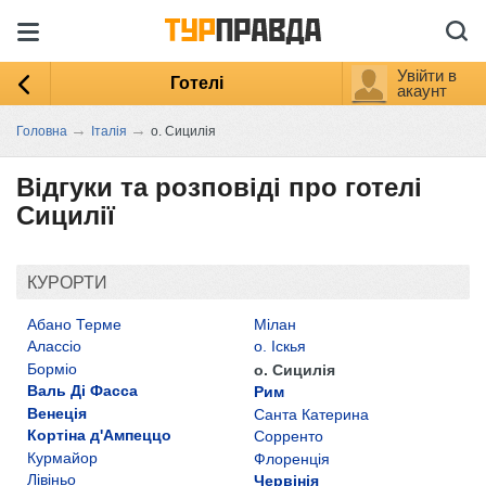
Увійти в
Готелі
акаунт
→
→
Головна
Італія
о. Сицилія
Відгуки та розповіді про готелі
Сицилії
КУРОРТИ
Абано Терме
Мілан
Алассіо
о. Іскья
Борміо
о. Сицилія
Валь Ді Фасса
Рим
Венеція
Санта Катерина
Кортіна д'Ампеццо
Сорренто
Курмайор
Флоренція
Лівіньо
Червінія