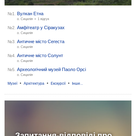
Вулкан Етна
№1.
о. Сицилія •
1 відгук
Амфітеатр у Сіракузах
№2.
о. Сицилія
Античне місто Сегеста
№3.
о. Сицилія
Античне місто Солунт
№4.
о. Сицилія
Археологічний музей Паоло Орсі
№5.
о. Сицилія
•
•
•
Музеї
Архітектура
Екскурсії
Інше...
Запитання-відповіді про