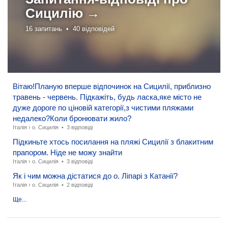
Сицилію →
16 запитань •
40 відповідей
Вітаю!Планую вперше відпочинок на Сицилії, приблизно
травень - червень. Підкажіть, будь ласка,яке місто не
дуже дороге по ціновій категорії,з чистими пляжами
недалеко?Коли бронювати жило?
Італія
›
о. Сицилія
•
3 відповіді
Підкиньте хтось посилання на пляжі Сицилії з блакитним
прапором. Ніде не можу знайти
Італія
›
о. Сицилія
•
3 відповіді
Як і чим можна дістатися до о. Ліпарі з Катанії?
Італія
›
о. Сицилія
•
2 відповіді
Ще...