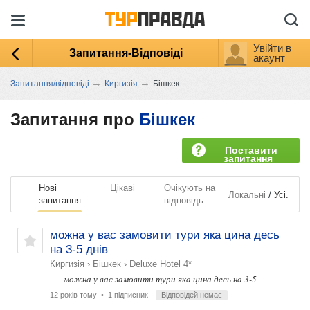
Увійти в
Запитання-Відповіді
акаунт
→
→
Запитання/відповіді
Киргизія
Бішкек
Запитання про
Бішкек
Поставити
запитання
Нові
Цікаві
Очікують на
/
Локальні
Усі.
запитання
відповідь
можна у вас замовити тури яка цина десь
на 3-5 днів
Киргизія
›
Бішкек
›
Deluxe Hotel 4*
можна у вас замовити тури яка цина десь на 3-5
12 років тому
• 1 підписник
Відповідей немає