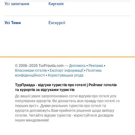
Усі запитання
Киргизія
Усі Теми
Екскурсії
© 2006–2026 TurPravda.com
—
Допомога
•
Реклама
•
Власникам готелів
•
Експорт інформаціЇ
•
Політика
конфіденційності
•
Користувацька угода
ТурПравда -
відгуки туристів про готелі
| Рейтинг готелів
та курортів за відгуками туристів
До вашої уваги запропоновано сотні відгуків про готелі усіх
популярних курортів. Ви дізнаєтесь всю правду про готелі «з
перших вуст». Думки реальних туристів про готелі та
курорти допоможуть Вам прийняти рішення щодо вибору
готелю. Читайте відгуки туристів - користуйтеся досвідом
інших мандрівників!