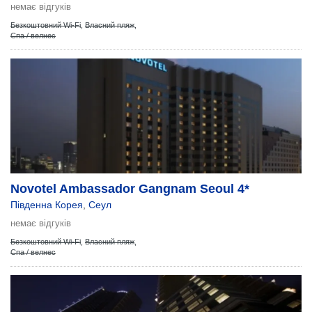
немає відгуків
Безкоштовний Wi-Fi
,
Власний пляж
,
Спа / велнес
Novotel Ambassador Gangnam Seoul 4*
Південна Корея
,
Сеул
немає відгуків
Безкоштовний Wi-Fi
,
Власний пляж
,
Спа / велнес