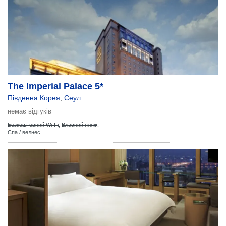
The Imperial Palace 5*
Південна Корея
,
Сеул
немає відгуків
Безкоштовний Wi-Fi
,
Власний пляж
,
Спа / велнес