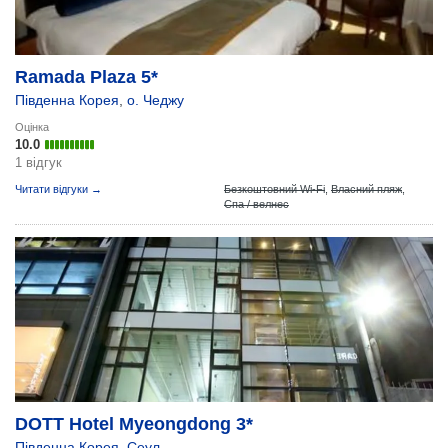
Ramada Plaza 5*
Південна Корея
,
о. Чеджу
Оцінка
10.0
1 відгук
Читати відгуки →
Безкоштовний Wi-Fi
,
Власний пляж
,
Спа / велнес
DOTT Hotel Myeongdong 3*
Південна Корея
,
Сеул