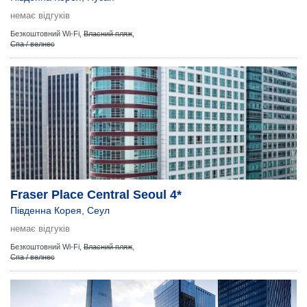
немає відгуків
Безкоштовний Wi-Fi,
Власний пляж
,
Спа / велнес
Fraser Place Central Seoul 4*
Південна Корея
,
Сеул
немає відгуків
Безкоштовний Wi-Fi,
Власний пляж
,
Спа / велнес