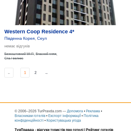
Western Coop Residence 4*
Південна Корея
,
Сеул
немає відгуків
Безкоштовний Wi-Fi
,
Власний пляж
,
Спа / велнес
1
2
→
←
© 2006–2026 TurPravda.com
—
Допомога
•
Реклама
•
Власникам готелів
•
Експорт інформаціЇ
•
Політика
конфіденційності
•
Користувацька угода
ТурПравда -
відгуки туристів про готелі
| Рейтинг готелів