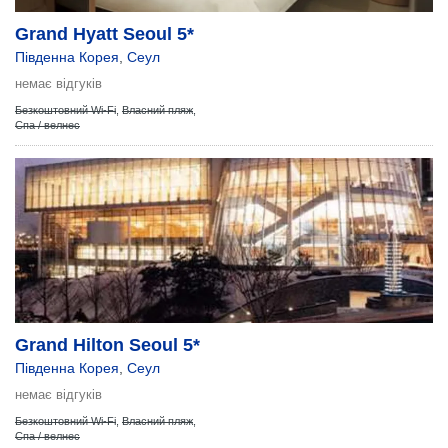
Grand Hyatt Seoul 5*
Південна Корея
,
Сеул
немає відгуків
Безкоштовний Wi-Fi
,
Власний пляж
,
Спа / велнес
Grand Hilton Seoul 5*
Південна Корея
,
Сеул
немає відгуків
Безкоштовний Wi-Fi
,
Власний пляж
,
Спа / велнес