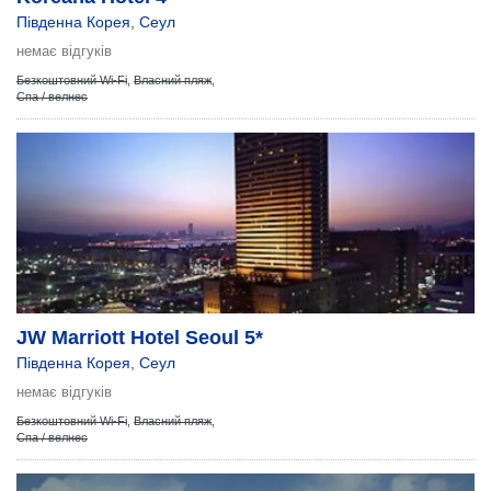
Південна Корея
,
Сеул
немає відгуків
Безкоштовний Wi-Fi
,
Власний пляж
,
Спа / велнес
JW Marriott Hotel Seoul 5*
Південна Корея
,
Сеул
немає відгуків
Безкоштовний Wi-Fi
,
Власний пляж
,
Спа / велнес