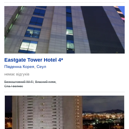
Eastgate Tower Hotel 4*
Південна Корея
,
Сеул
немає відгуків
Безкоштовний Wi-Fi
,
Власний пляж
,
Спа / велнес