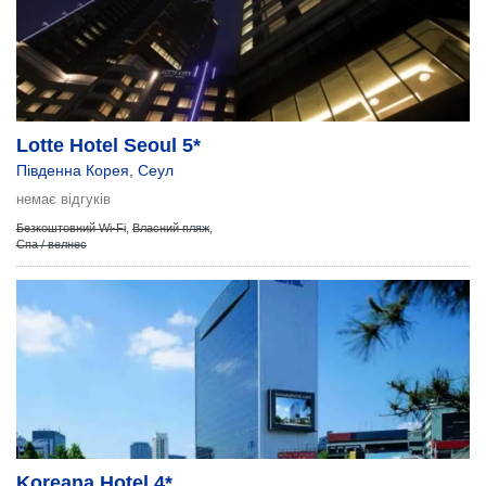
Lotte Hotel Seoul 5*
Південна Корея
,
Сеул
немає відгуків
Безкоштовний Wi-Fi
,
Власний пляж
,
Спа / велнес
Koreana Hotel 4*