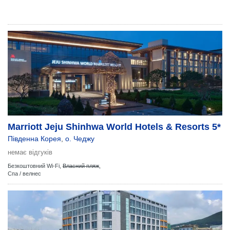
Marriott Jeju Shinhwa World Hotels & Resorts 5*
Південна Корея
,
о. Чеджу
немає відгуків
Безкоштовний Wi-Fi,
Власний пляж
,
Спа / велнес