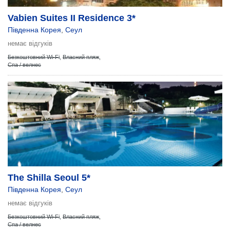
Vabien Suites II Residence 3*
Південна Корея
,
Сеул
немає відгуків
Безкоштовний Wi-Fi
,
Власний пляж
,
Спа / велнес
The Shilla Seoul 5*
Південна Корея
,
Сеул
немає відгуків
Безкоштовний Wi-Fi
,
Власний пляж
,
Спа / велнес