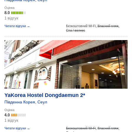
Оцінка
8.0
1 відгук
Читати відгуки →
Безкоштовний Wi-Fi,
Власний пляж
,
Спа / велнес
YaKorea Hostel Dongdaemun 2*
Південна Корея
,
Сеул
Оцінка
4.0
1 відгук
Читати відгуки →
Безкоштовний Wi-Fi
,
Власний пляж
,