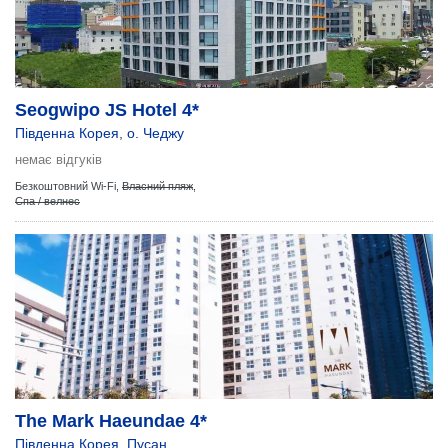
Seogwipo JS Hotel 4*
Південна Корея
,
о. Чеджу
немає відгуків
Безкоштовний Wi-Fi,
Власний пляж
,
Спа / велнес
The Mark Haeundae 4*
Південна Корея
,
Пусан