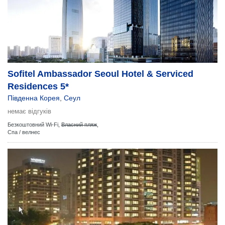
Sofitel Ambassador Seoul Hotel & Serviced
Residences 5*
Південна Корея
,
Сеул
немає відгуків
Безкоштовний Wi-Fi,
Власний пляж
,
Спа / велнес