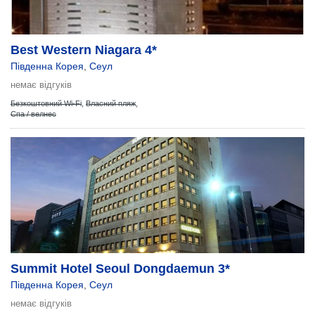
Best Western Niagara 4*
Південна Корея
,
Сеул
немає відгуків
Безкоштовний Wi-Fi
,
Власний пляж
,
Спа / велнес
Summit Hotel Seoul Dongdaemun 3*
Південна Корея
,
Сеул
немає відгуків