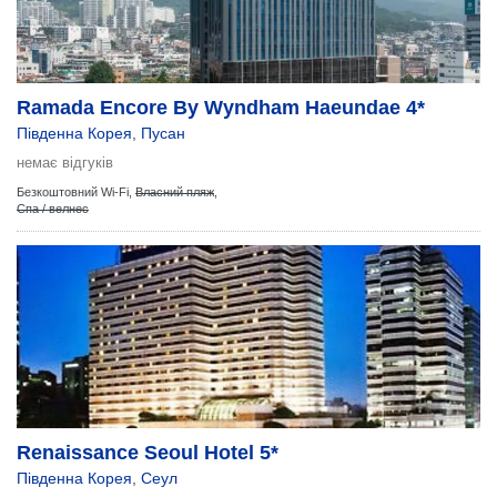
Ramada Encore By Wyndham Haeundae 4*
Південна Корея
,
Пусан
немає відгуків
Безкоштовний Wi-Fi,
Власний пляж
,
Спа / велнес
Renaissance Seoul Hotel 5*
Південна Корея
,
Сеул