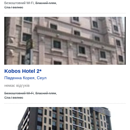
Безкоштовний Wi-Fi,
Власний пляж
,
Спа / велнес
Kobos Hotel 2*
Південна Корея
,
Сеул
немає відгуків
Безкоштовний Wi-Fi
,
Власний пляж
,
Спа / велнес