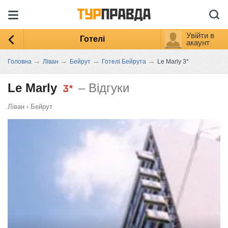
Увійти в
Готелі
акаунт
→
→
→
→
Головна
Ліван
Бейрут
Готелі Бейрута
Le Marly 3*
Le Marly
– Відгуки
Ліван
›
Бейрут