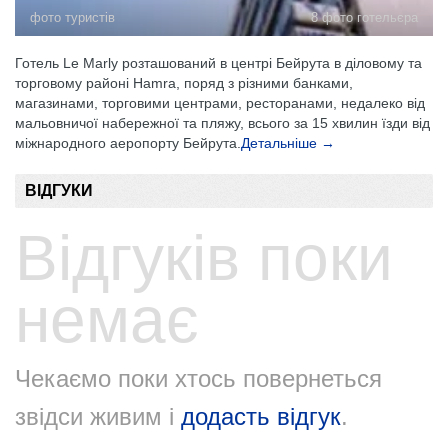
фото туристів
8 фото готельєра
Готель Le Marly розташований в центрі Бейрута в діловому та
торговому районі Hamra, поряд з різними банками,
магазинами, торговими центрами, ресторанами, недалеко від
мальовничої набережної та пляжу, всього за 15 хвилин їзди від
міжнародного аеропорту Бейрута.
Детальніше →
ВІДГУКИ
Відгуків поки
немає
Чекаємо поки хтось повернеться
звідси живим і
додасть відгук
.