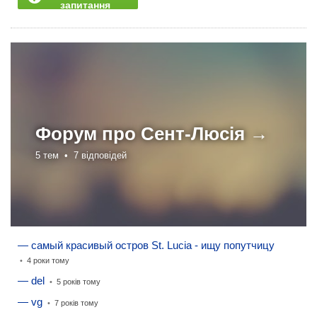
запитання
Форум про
Сент-Люсія →
5 тем •
7 відповідей
— самый красивый остров St. Lucia - ищу попутчицу
•
4 роки тому
— del
•
5 років тому
— vg
•
7 років тому