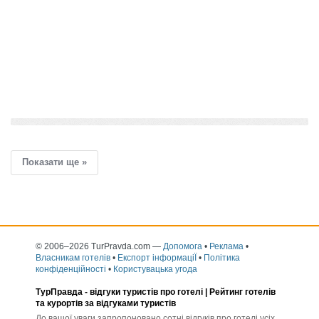
додати розповідь
Показати ще »
© 2006–2026 TurPravda.com
—
Допомога
•
Реклама
•
Власникам готелів
•
Експорт інформаціЇ
•
Політика
конфіденційності
•
Користувацька угода
ТурПравда -
відгуки туристів про готелі
| Рейтинг готелів
та курортів за відгуками туристів
До вашої уваги запропоновано сотні відгуків про готелі усіх